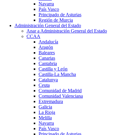
Navarra
País Vasco
Principado de Asturias
Región de Murcia
Administración General del Estado
Anar a Administración General del Estado
CCAA
Andalucía
Aragón
Baleares
Canarias
Cantabria
Castilla y León
Castilla-La Mancha
Catalunya
Ceuta
Comunidad de Madrid
Comunidad Valenciana
Extremadura
Galicia
La Rioja
Melilla
Navarra
País Vasco
Principado de Asturias