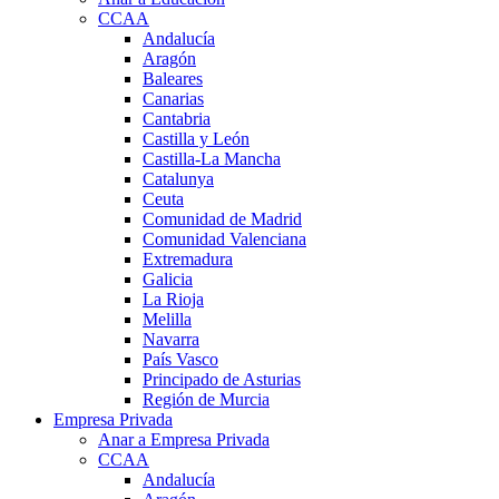
CCAA
Andalucía
Aragón
Baleares
Canarias
Cantabria
Castilla y León
Castilla-La Mancha
Catalunya
Ceuta
Comunidad de Madrid
Comunidad Valenciana
Extremadura
Galicia
La Rioja
Melilla
Navarra
País Vasco
Principado de Asturias
Región de Murcia
Empresa Privada
Anar a Empresa Privada
CCAA
Andalucía