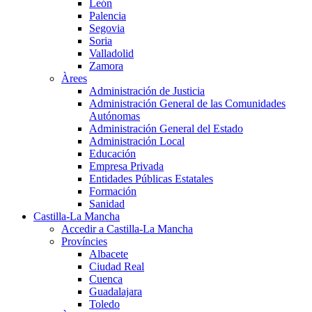
León
Palencia
Segovia
Soria
Valladolid
Zamora
Àrees
Administración de Justicia
Administración General de las Comunidades
Autónomas
Administración General del Estado
Administración Local
Educación
Empresa Privada
Entidades Públicas Estatales
Formación
Sanidad
Castilla-La Mancha
Accedir a Castilla-La Mancha
Províncies
Albacete
Ciudad Real
Cuenca
Guadalajara
Toledo