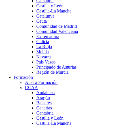
Cantabria
Castilla y León
Castilla-La Mancha
Catalunya
Ceuta
Comunidad de Madrid
Comunidad Valenciana
Extremadura
Galicia
La Rioja
Melilla
Navarra
País Vasco
Principado de Asturias
Región de Murcia
Formación
Anar a Formación
CCAA
Andalucía
Aragón
Baleares
Canarias
Cantabria
Castilla y León
Castilla-La Mancha