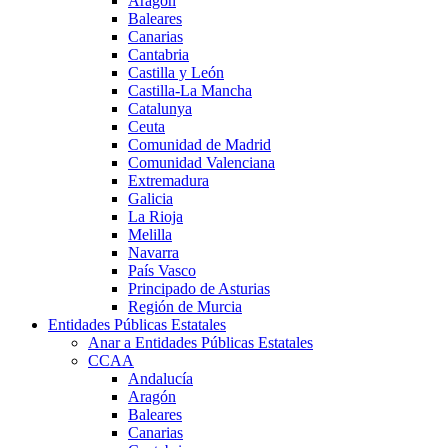
Aragón
Baleares
Canarias
Cantabria
Castilla y León
Castilla-La Mancha
Catalunya
Ceuta
Comunidad de Madrid
Comunidad Valenciana
Extremadura
Galicia
La Rioja
Melilla
Navarra
País Vasco
Principado de Asturias
Región de Murcia
Entidades Públicas Estatales
Anar a Entidades Públicas Estatales
CCAA
Andalucía
Aragón
Baleares
Canarias