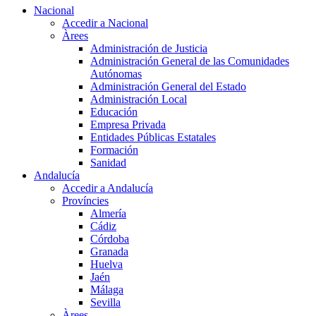
Nacional
Accedir a Nacional
Àrees
Administración de Justicia
Administración General de las Comunidades
Autónomas
Administración General del Estado
Administración Local
Educación
Empresa Privada
Entidades Públicas Estatales
Formación
Sanidad
Andalucía
Accedir a Andalucía
Províncies
Almería
Cádiz
Córdoba
Granada
Huelva
Jaén
Málaga
Sevilla
Àrees