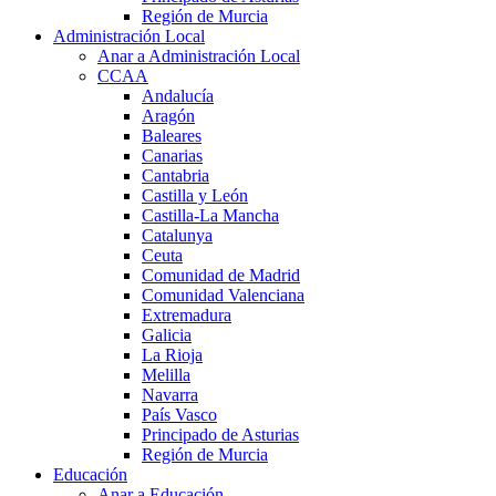
Región de Murcia
Administración Local
Anar a Administración Local
CCAA
Andalucía
Aragón
Baleares
Canarias
Cantabria
Castilla y León
Castilla-La Mancha
Catalunya
Ceuta
Comunidad de Madrid
Comunidad Valenciana
Extremadura
Galicia
La Rioja
Melilla
Navarra
País Vasco
Principado de Asturias
Región de Murcia
Educación
Anar a Educación