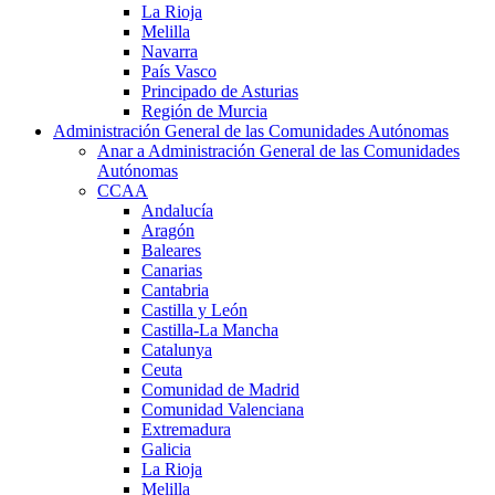
La Rioja
Melilla
Navarra
País Vasco
Principado de Asturias
Región de Murcia
Administración General de las Comunidades Autónomas
Anar a Administración General de las Comunidades
Autónomas
CCAA
Andalucía
Aragón
Baleares
Canarias
Cantabria
Castilla y León
Castilla-La Mancha
Catalunya
Ceuta
Comunidad de Madrid
Comunidad Valenciana
Extremadura
Galicia
La Rioja
Melilla