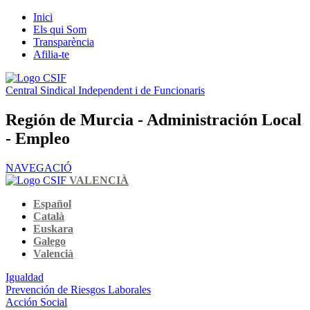
Inici
Els qui Som
Transparència
Afilia-te
Central Sindical Independent i de Funcionaris
Región de Murcia - Administración Local
- Empleo
NAVEGACIÓ
VALENCIÀ
Español
Català
Euskara
Galego
Valencià
Igualdad
Prevención de Riesgos Laborales
Acción Social