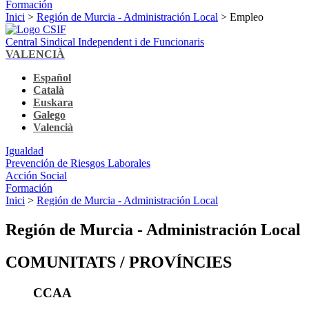
Formación
Inici
>
Región de Murcia - Administración Local
> Empleo
Central Sindical Independent i de Funcionaris
VALENCIÀ
Español
Català
Euskara
Galego
Valencià
Igualdad
Prevención de Riesgos Laborales
Acción Social
Formación
Inici
>
Región de Murcia - Administración Local
Región de Murcia - Administración Local
COMUNITATS / PROVÍNCIES
CCAA