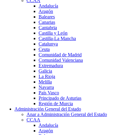
CCAA
Andalucía
Aragón
Baleares
Canarias
Cantabria
Castilla y León
Castilla-La Mancha
Catalunya
Ceuta
Comunidad de Madrid
Comunidad Valenciana
Extremadura
Galicia
La Rioja
Melilla
Navarra
País Vasco
Principado de Asturias
Región de Murcia
Administración General del Estado
Anar a Administración General del Estado
CCAA
Andalucía
Aragón