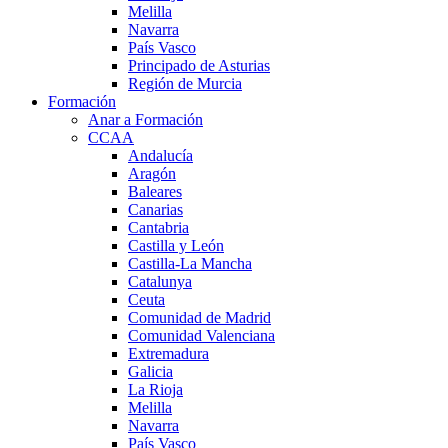
Melilla
Navarra
País Vasco
Principado de Asturias
Región de Murcia
Formación
Anar a Formación
CCAA
Andalucía
Aragón
Baleares
Canarias
Cantabria
Castilla y León
Castilla-La Mancha
Catalunya
Ceuta
Comunidad de Madrid
Comunidad Valenciana
Extremadura
Galicia
La Rioja
Melilla
Navarra
País Vasco