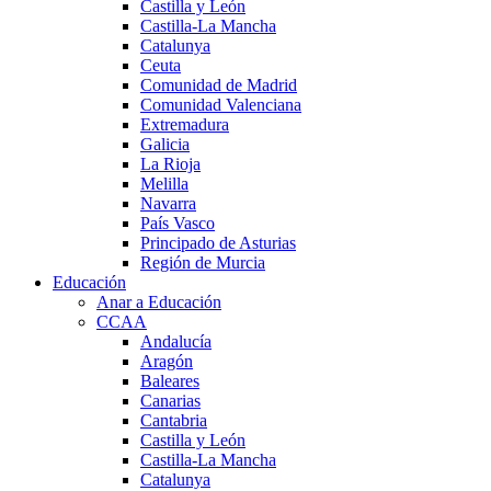
Castilla y León
Castilla-La Mancha
Catalunya
Ceuta
Comunidad de Madrid
Comunidad Valenciana
Extremadura
Galicia
La Rioja
Melilla
Navarra
País Vasco
Principado de Asturias
Región de Murcia
Educación
Anar a Educación
CCAA
Andalucía
Aragón
Baleares
Canarias
Cantabria
Castilla y León
Castilla-La Mancha
Catalunya