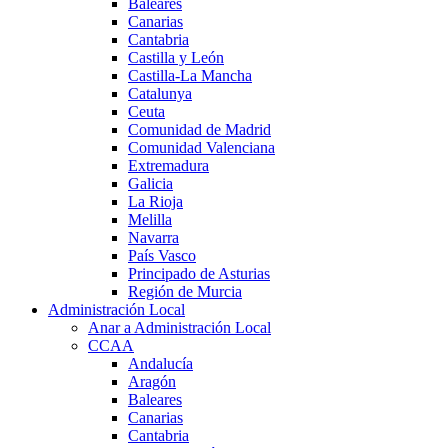
Baleares
Canarias
Cantabria
Castilla y León
Castilla-La Mancha
Catalunya
Ceuta
Comunidad de Madrid
Comunidad Valenciana
Extremadura
Galicia
La Rioja
Melilla
Navarra
País Vasco
Principado de Asturias
Región de Murcia
Administración Local
Anar a Administración Local
CCAA
Andalucía
Aragón
Baleares
Canarias
Cantabria