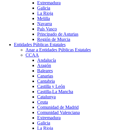
Extremadura
Galicia
La Rioja
Melilla
Navarra
País Vasco
Principado de Asturias
Región de Murcia
Entidades Públicas Estatales
Anar a Entidades Públicas Estatales
CCAA
Andalucía
Aragón
Baleares
Canarias
Cantabria
Castilla y León
Castilla-La Mancha
Catalunya
Ceuta
Comunidad de Madrid
Comunidad Valenciana
Extremadura
Galicia
La Rioja