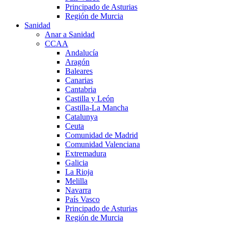
Principado de Asturias
Región de Murcia
Sanidad
Anar a Sanidad
CCAA
Andalucía
Aragón
Baleares
Canarias
Cantabria
Castilla y León
Castilla-La Mancha
Catalunya
Ceuta
Comunidad de Madrid
Comunidad Valenciana
Extremadura
Galicia
La Rioja
Melilla
Navarra
País Vasco
Principado de Asturias
Región de Murcia