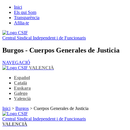
Inici
Els qui Som
Transparència
Afilia-te
Central Sindical Independent i de Funcionaris
Burgos - Cuerpos Generales de Justicia
NAVEGACIÓ
VALENCIÀ
Español
Català
Euskara
Galego
Valencià
Inici
>
Burgos
> Cuerpos Generales de Justicia
Central Sindical Independent i de Funcionaris
VALENCIÀ