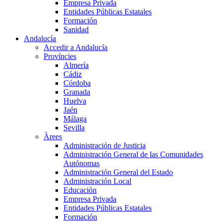
Empresa Privada
Entidades Públicas Estatales
Formación
Sanidad
Andalucía
Accedir a Andalucía
Províncies
Almería
Cádiz
Córdoba
Granada
Huelva
Jaén
Málaga
Sevilla
Àrees
Administración de Justicia
Administración General de las Comunidades
Autónomas
Administración General del Estado
Administración Local
Educación
Empresa Privada
Entidades Públicas Estatales
Formación