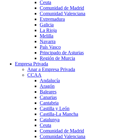
Ceuta
Comunidad de Madrid
Comunidad Valenciana
Extremadura
Galicia
La Rioja
Melilla
Navarra
País Vasco
Principado de Asturias
Región de Murcia
Empresa Privada
Anar a Empresa Privada
CCAA
Andalucía
Aragón
Baleares
Canarias
Cantabria
Castilla y León
Castilla-La Mancha
Catalunya
Ceuta
Comunidad de Madrid
Comunidad Valenciana