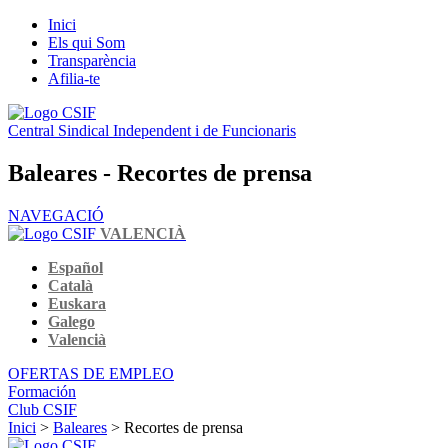
Inici
Els qui Som
Transparència
Afilia-te
Central Sindical Independent i de Funcionaris
Baleares - Recortes de prensa
NAVEGACIÓ
VALENCIÀ
Español
Català
Euskara
Galego
Valencià
OFERTAS DE EMPLEO
Formación
Club CSIF
Inici
>
Baleares
> Recortes de prensa