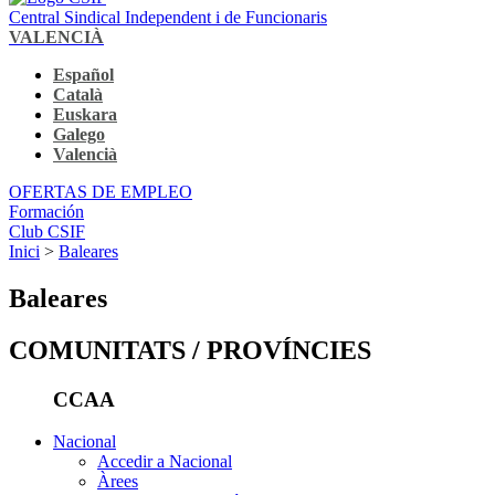
Central Sindical Independent i de Funcionaris
VALENCIÀ
Español
Català
Euskara
Galego
Valencià
OFERTAS DE EMPLEO
Formación
Club CSIF
Inici
>
Baleares
Baleares
COMUNITATS / PROVÍNCIES
CCAA
Nacional
Accedir a Nacional
Àrees