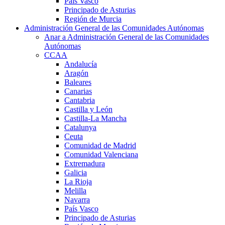
País Vasco
Principado de Asturias
Región de Murcia
Administración General de las Comunidades Autónomas
Anar a Administración General de las Comunidades
Autónomas
CCAA
Andalucía
Aragón
Baleares
Canarias
Cantabria
Castilla y León
Castilla-La Mancha
Catalunya
Ceuta
Comunidad de Madrid
Comunidad Valenciana
Extremadura
Galicia
La Rioja
Melilla
Navarra
País Vasco
Principado de Asturias