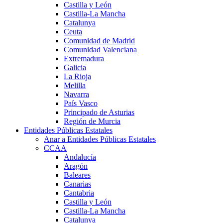
Castilla y León
Castilla-La Mancha
Catalunya
Ceuta
Comunidad de Madrid
Comunidad Valenciana
Extremadura
Galicia
La Rioja
Melilla
Navarra
País Vasco
Principado de Asturias
Región de Murcia
Entidades Públicas Estatales
Anar a Entidades Públicas Estatales
CCAA
Andalucía
Aragón
Baleares
Canarias
Cantabria
Castilla y León
Castilla-La Mancha
Catalunya