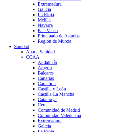
Extremadura
Galicia
La Rioja
Melilla
Navarra
País Vasco
Principado de Asturias
Región de Murcia
Sanidad
Anar a Sanidad
CCAA
Andalucía
Aragón
Baleares
Canarias
Cantabria
Castilla y León
Castilla-La Mancha
Catalunya
Ceuta
Comunidad de Madrid
Comunidad Valenciana
Extremadura
Galicia
La Rioja