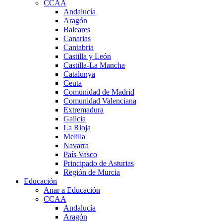
CCAA
Andalucía
Aragón
Baleares
Canarias
Cantabria
Castilla y León
Castilla-La Mancha
Catalunya
Ceuta
Comunidad de Madrid
Comunidad Valenciana
Extremadura
Galicia
La Rioja
Melilla
Navarra
País Vasco
Principado de Asturias
Región de Murcia
Educación
Anar a Educación
CCAA
Andalucía
Aragón