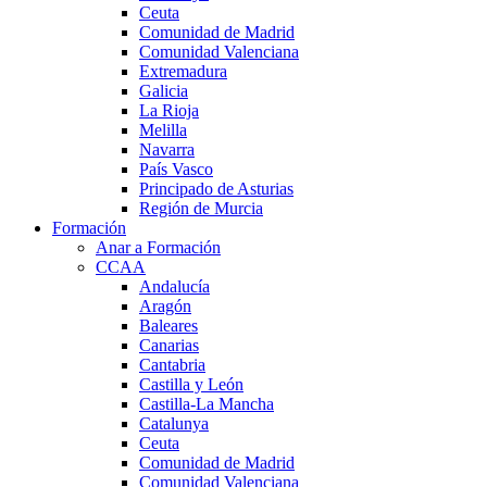
Ceuta
Comunidad de Madrid
Comunidad Valenciana
Extremadura
Galicia
La Rioja
Melilla
Navarra
País Vasco
Principado de Asturias
Región de Murcia
Formación
Anar a Formación
CCAA
Andalucía
Aragón
Baleares
Canarias
Cantabria
Castilla y León
Castilla-La Mancha
Catalunya
Ceuta
Comunidad de Madrid
Comunidad Valenciana