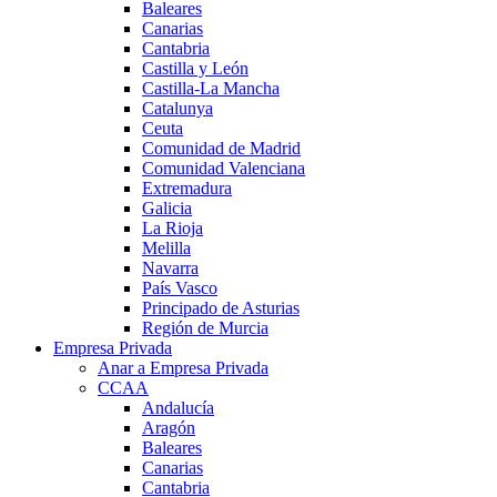
Baleares
Canarias
Cantabria
Castilla y León
Castilla-La Mancha
Catalunya
Ceuta
Comunidad de Madrid
Comunidad Valenciana
Extremadura
Galicia
La Rioja
Melilla
Navarra
País Vasco
Principado de Asturias
Región de Murcia
Empresa Privada
Anar a Empresa Privada
CCAA
Andalucía
Aragón
Baleares
Canarias
Cantabria