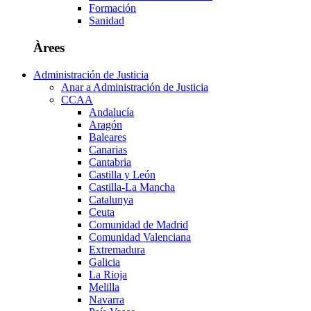
Formación
Sanidad
Àrees
Administración de Justicia
Anar a Administración de Justicia
CCAA
Andalucía
Aragón
Baleares
Canarias
Cantabria
Castilla y León
Castilla-La Mancha
Catalunya
Ceuta
Comunidad de Madrid
Comunidad Valenciana
Extremadura
Galicia
La Rioja
Melilla
Navarra