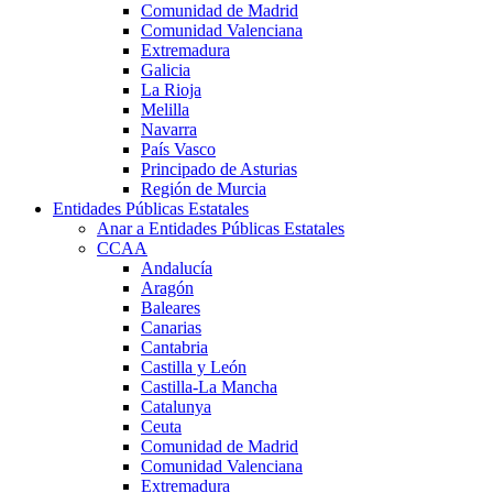
Comunidad de Madrid
Comunidad Valenciana
Extremadura
Galicia
La Rioja
Melilla
Navarra
País Vasco
Principado de Asturias
Región de Murcia
Entidades Públicas Estatales
Anar a Entidades Públicas Estatales
CCAA
Andalucía
Aragón
Baleares
Canarias
Cantabria
Castilla y León
Castilla-La Mancha
Catalunya
Ceuta
Comunidad de Madrid
Comunidad Valenciana
Extremadura