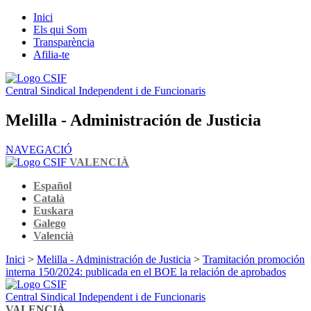
Inici
Els qui Som
Transparència
Afilia-te
Central Sindical Independent i de Funcionaris
Melilla - Administración de Justicia
NAVEGACIÓ
VALENCIÀ
Español
Català
Euskara
Galego
Valencià
Inici
>
Melilla - Administración de Justicia
>
Tramitación promoción
interna 150/2024: publicada en el BOE la relación de aprobados
Central Sindical Independent i de Funcionaris
VALENCIÀ