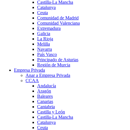
Castilla-La Mancha
Catalunya
Ceuta
Comunidad de Madrid
Comunidad Valenciana
Extremadura
Galicia
La Rioja
Melilla
Navarra
País Vasco
Principado de Asturias
Región de Murcia
Empresa Privada
Anar a Empresa Privada
CCAA
Andalucía
Aragón
Baleares
Canarias
Cantabria
Castilla y León
Castilla-La Mancha
Catalunya
Ceuta