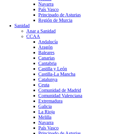
Navarra
País Vasco
Principado de Asturias
Región de Murcia
Sanidad
Anar a Sanidad
CCAA
Andalucía
Aragón
Baleares
Canarias
Cantabria
Castilla y León
Castilla-La Mancha
Catalunya
Ceuta
Comunidad de Madrid
Comunidad Valenciana
Extremadura
Galicia
La Rioja
Melilla
Navarra
País Vasco
Principado de Asturias