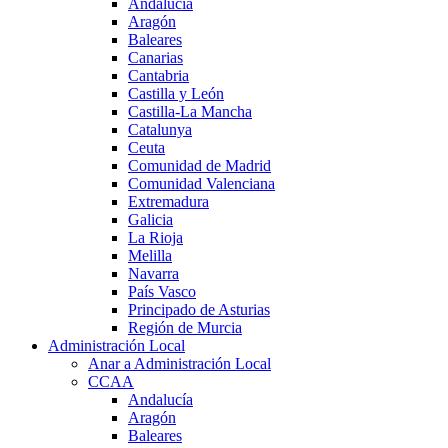
Andalucía
Aragón
Baleares
Canarias
Cantabria
Castilla y León
Castilla-La Mancha
Catalunya
Ceuta
Comunidad de Madrid
Comunidad Valenciana
Extremadura
Galicia
La Rioja
Melilla
Navarra
País Vasco
Principado de Asturias
Región de Murcia
Administración Local
Anar a Administración Local
CCAA
Andalucía
Aragón
Baleares