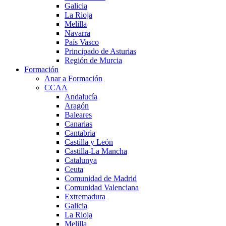
Galicia
La Rioja
Melilla
Navarra
País Vasco
Principado de Asturias
Región de Murcia
Formación
Anar a Formación
CCAA
Andalucía
Aragón
Baleares
Canarias
Cantabria
Castilla y León
Castilla-La Mancha
Catalunya
Ceuta
Comunidad de Madrid
Comunidad Valenciana
Extremadura
Galicia
La Rioja
Melilla