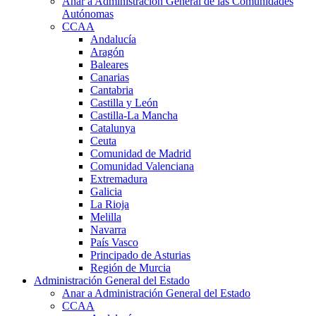
Anar a Administración General de las Comunidades
Autónomas
CCAA
Andalucía
Aragón
Baleares
Canarias
Cantabria
Castilla y León
Castilla-La Mancha
Catalunya
Ceuta
Comunidad de Madrid
Comunidad Valenciana
Extremadura
Galicia
La Rioja
Melilla
Navarra
País Vasco
Principado de Asturias
Región de Murcia
Administración General del Estado
Anar a Administración General del Estado
CCAA