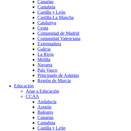
Canarias
Cantabria
Castilla y León
Castilla-La Mancha
Catalunya
Ceuta
Comunidad de Madrid
Comunidad Valenciana
Extremadura
Galicia
La Rioja
Melilla
Navarra
País Vasco
Principado de Asturias
Región de Murcia
Educación
Anar a Educación
CCAA
Andalucía
Aragón
Baleares
Canarias
Cantabria
Castilla y León