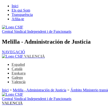
Inici
Els qui Som
Transparència
Afilia-te
Central Sindical Independent i de Funcionaris
Melilla - Administración de Justicia
NAVEGACIÓ
VALENCIÀ
Español
Català
Euskara
Galego
Valencià
Inici
>
Melilla - Administración de Justicia
>
Ámbito Ministerio tr
Central Sindical Independent i de Funcionaris
VALENCIÀ