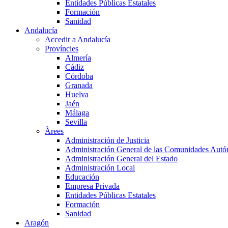
Entidades Públicas Estatales
Formación
Sanidad
Andalucía
Accedir a Andalucía
Províncies
Almería
Cádiz
Córdoba
Granada
Huelva
Jaén
Málaga
Sevilla
Àrees
Administración de Justicia
Administración General de las Comunidades Aut
Administración General del Estado
Administración Local
Educación
Empresa Privada
Entidades Públicas Estatales
Formación
Sanidad
Aragón