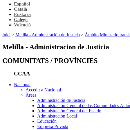
Español
Català
Euskara
Galego
Valencià
Inici
>
Melilla - Administración de Justicia
>
Ámbito Ministerio tr
Melilla - Administración de Justicia
COMUNITATS / PROVÍNCIES
CCAA
Nacional
Accedir a Nacional
Àrees
Administración de Justicia
Administración General de las Comunidades Aut
Administración General del Estado
Administración Local
Educación
Empresa Privada