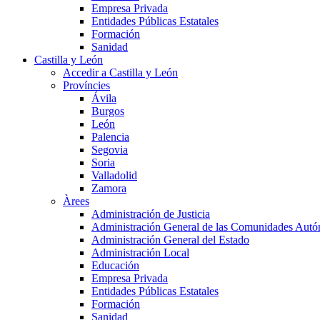
Empresa Privada
Entidades Públicas Estatales
Formación
Sanidad
Castilla y León
Accedir a Castilla y León
Províncies
Ávila
Burgos
León
Palencia
Segovia
Soria
Valladolid
Zamora
Àrees
Administración de Justicia
Administración General de las Comunidades Aut
Administración General del Estado
Administración Local
Educación
Empresa Privada
Entidades Públicas Estatales
Formación
Sanidad