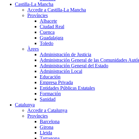
Castilla-La Mancha
Accedir a Castilla-La Mancha
Províncies
Albacete
Ciudad Real
Cuenca
Guadalajara
Toledo
Àrees
Administración de Justicia
Administración General de las Comunidades Aut
Administración General del Estado
Administración Local
Educación
Empresa Privada
Entidades Públicas Estatales
Formación
Sanidad
Catalunya
Accedir a Catalunya
Províncies
Barcelona
Girona
Lleida
Tarragona