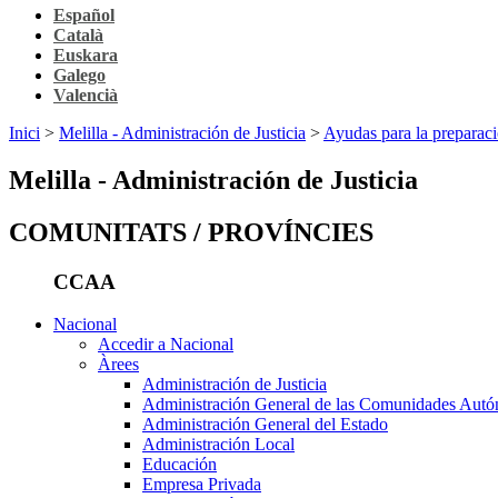
Español
Català
Euskara
Galego
Valencià
Inici
>
Melilla - Administración de Justicia
>
Ayudas para la preparaci
Melilla - Administración de Justicia
COMUNITATS / PROVÍNCIES
CCAA
Nacional
Accedir a Nacional
Àrees
Administración de Justicia
Administración General de las Comunidades Aut
Administración General del Estado
Administración Local
Educación
Empresa Privada