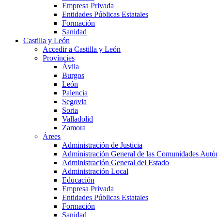
Empresa Privada
Entidades Públicas Estatales
Formación
Sanidad
Castilla y León
Accedir a Castilla y León
Províncies
Ávila
Burgos
León
Palencia
Segovia
Soria
Valladolid
Zamora
Àrees
Administración de Justicia
Administración General de las Comunidades Aut
Administración General del Estado
Administración Local
Educación
Empresa Privada
Entidades Públicas Estatales
Formación
Sanidad