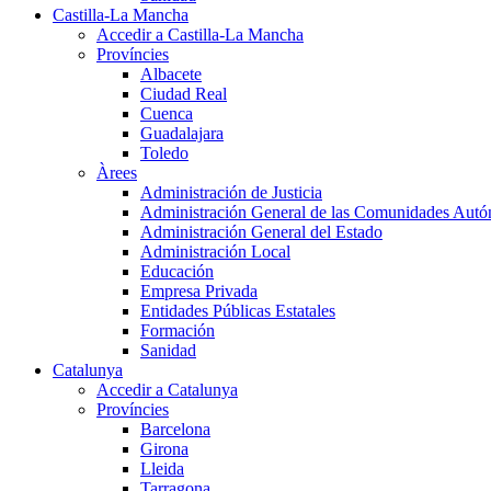
Castilla-La Mancha
Accedir a Castilla-La Mancha
Províncies
Albacete
Ciudad Real
Cuenca
Guadalajara
Toledo
Àrees
Administración de Justicia
Administración General de las Comunidades Aut
Administración General del Estado
Administración Local
Educación
Empresa Privada
Entidades Públicas Estatales
Formación
Sanidad
Catalunya
Accedir a Catalunya
Províncies
Barcelona
Girona
Lleida
Tarragona