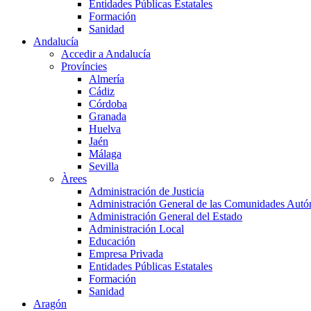
Entidades Públicas Estatales
Formación
Sanidad
Andalucía
Accedir a Andalucía
Províncies
Almería
Cádiz
Córdoba
Granada
Huelva
Jaén
Málaga
Sevilla
Àrees
Administración de Justicia
Administración General de las Comunidades Aut
Administración General del Estado
Administración Local
Educación
Empresa Privada
Entidades Públicas Estatales
Formación
Sanidad
Aragón