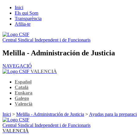
Inici
Els qui Som
Transparència
Afilia-te
Central Sindical Independent i de Funcionaris
Melilla - Administración de Justicia
NAVEGACIÓ
VALENCIÀ
Español
Català
Euskara
Galego
Valencià
Inici
>
Melilla - Administración de Justicia
>
Ayudas para la preparaci
Central Sindical Independent i de Funcionaris
VALENCIÀ