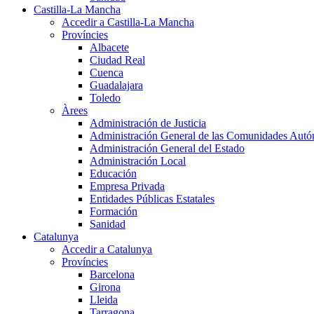
Castilla-La Mancha
Accedir a Castilla-La Mancha
Províncies
Albacete
Ciudad Real
Cuenca
Guadalajara
Toledo
Àrees
Administración de Justicia
Administración General de las Comunidades Aut
Administración General del Estado
Administración Local
Educación
Empresa Privada
Entidades Públicas Estatales
Formación
Sanidad
Catalunya
Accedir a Catalunya
Províncies
Barcelona
Girona
Lleida
Tarragona