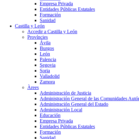
Empresa Privada
Entidades Públicas Estatales
Formación
Sanidad
Castilla y León
Accedir a Castilla y León
Províncies
Ávila
Burgos
León
Palencia
Segovia
Soria
Valladolid
Zamora
Àrees
Administración de Justicia
Administración General de las Comunidades Aut
Administración General del Estado
Administración Local
Educación
Empresa Privada
Entidades Públicas Estatales
Formación
Sanidad