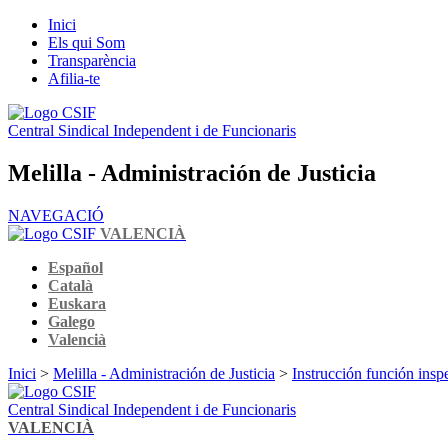
Inici
Els qui Som
Transparència
Afilia-te
Central Sindical Independent i de Funcionaris
Melilla - Administración de Justicia
NAVEGACIÓ
VALENCIÀ
Español
Català
Euskara
Galego
Valencià
Inici
>
Melilla - Administración de Justicia
>
Instrucción función insp
Central Sindical Independent i de Funcionaris
VALENCIÀ