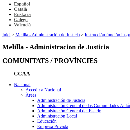
Español
Català
Euskara
Galego
Valencià
Inici
>
Melilla - Administración de Justicia
>
Instrucción función insp
Melilla - Administración de Justicia
COMUNITATS / PROVÍNCIES
CCAA
Nacional
Accedir a Nacional
Àrees
Administración de Justicia
Administración General de las Comunidades Aut
Administración General del Estado
Administración Local
Educación
Empresa Privada