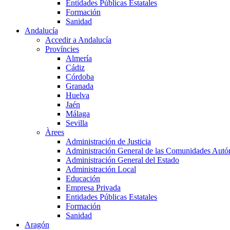
Entidades Públicas Estatales
Formación
Sanidad
Andalucía
Accedir a Andalucía
Províncies
Almería
Cádiz
Córdoba
Granada
Huelva
Jaén
Málaga
Sevilla
Àrees
Administración de Justicia
Administración General de las Comunidades Aut
Administración General del Estado
Administración Local
Educación
Empresa Privada
Entidades Públicas Estatales
Formación
Sanidad
Aragón