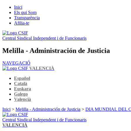
Inici
Els qui Som
Transparència
Afilia-te
Central Sindical Independent i de Funcionaris
Melilla - Administración de Justicia
NAVEGACIÓ
VALENCIÀ
Español
Català
Euskara
Galego
Valencià
Inici
>
Melilla - Administración de Justicia
>
DIA MUNDIAL DEL
Central Sindical Independent i de Funcionaris
VALENCIÀ