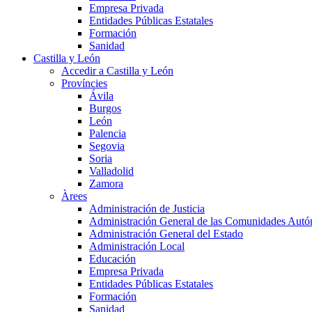
Empresa Privada
Entidades Públicas Estatales
Formación
Sanidad
Castilla y León
Accedir a Castilla y León
Províncies
Ávila
Burgos
León
Palencia
Segovia
Soria
Valladolid
Zamora
Àrees
Administración de Justicia
Administración General de las Comunidades Aut
Administración General del Estado
Administración Local
Educación
Empresa Privada
Entidades Públicas Estatales
Formación
Sanidad