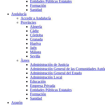
Entidades Públicas Estatales
Formación
Sanidad
Andalucía
Accedir a Andalucía
Províncies
Almería
Cádiz
Córdoba
Granada
Huelva
Jaén
Málaga
Sevilla
Àrees
Administración de Justicia
Administración General de las Comunidades Aut
Administración General del Estado
Administración Local
Educación
Empresa Privada
Entidades Públicas Estatales
Formación
Sanidad
Aragón