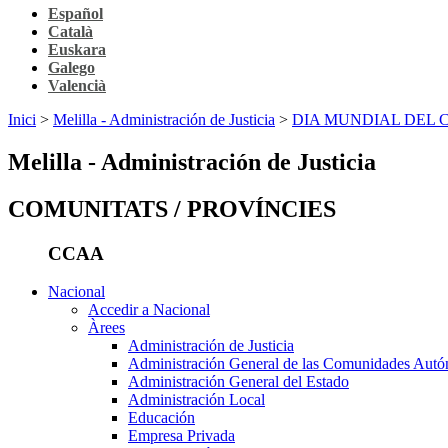
Español
Català
Euskara
Galego
Valencià
Inici
>
Melilla - Administración de Justicia
>
DIA MUNDIAL DEL
Melilla - Administración de Justicia
COMUNITATS / PROVÍNCIES
CCAA
Nacional
Accedir a Nacional
Àrees
Administración de Justicia
Administración General de las Comunidades Aut
Administración General del Estado
Administración Local
Educación
Empresa Privada