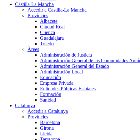
Castilla-La Mancha
Accedir a Castilla-La Mancha
Províncies
Albacete
Ciudad Real
Cuenca
Guadalajara
Toledo
Àrees
Administración de Justicia
Administración General de las Comunidades Aut
Administración General del Estado
Administración Local
Educación
Empresa Privada
Entidades Públicas Estatales
Formación
Sanidad
Catalunya
Accedir a Catalunya
Províncies
Barcelona
Girona
Lleida
Tarragona