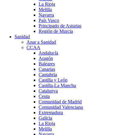
La Rioja
Melilla
Navarra
País Vasco
Principado de Asturias
Región de Murcia
Sanidad
Anar a Sanidad
CCAA
Andalucía
Aragón
Baleares
Canarias
Cantabria
Castilla y León
Castilla-La Mancha
Catalunya
Ceuta
Comunidad de Madrid
Comunidad Valenciana
Extremadura
Galicia
La Rioja
Melilla
Navarra