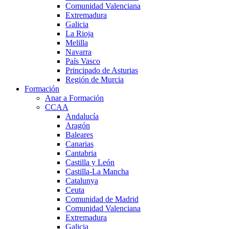
Comunidad Valenciana
Extremadura
Galicia
La Rioja
Melilla
Navarra
País Vasco
Principado de Asturias
Región de Murcia
Formación
Anar a Formación
CCAA
Andalucía
Aragón
Baleares
Canarias
Cantabria
Castilla y León
Castilla-La Mancha
Catalunya
Ceuta
Comunidad de Madrid
Comunidad Valenciana
Extremadura
Galicia