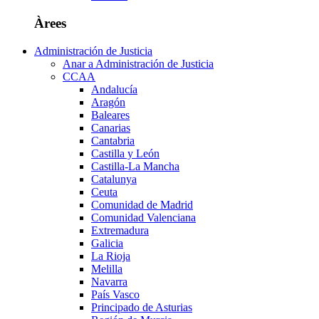
Àrees
Administración de Justicia
Anar a Administración de Justicia
CCAA
Andalucía
Aragón
Baleares
Canarias
Cantabria
Castilla y León
Castilla-La Mancha
Catalunya
Ceuta
Comunidad de Madrid
Comunidad Valenciana
Extremadura
Galicia
La Rioja
Melilla
Navarra
País Vasco
Principado de Asturias