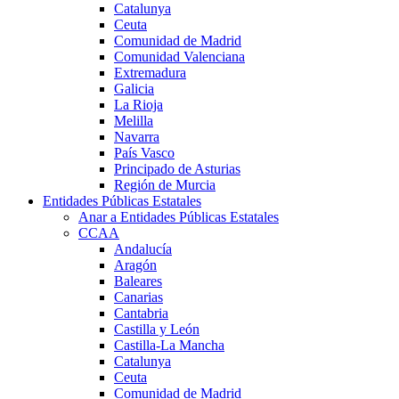
Catalunya
Ceuta
Comunidad de Madrid
Comunidad Valenciana
Extremadura
Galicia
La Rioja
Melilla
Navarra
País Vasco
Principado de Asturias
Región de Murcia
Entidades Públicas Estatales
Anar a Entidades Públicas Estatales
CCAA
Andalucía
Aragón
Baleares
Canarias
Cantabria
Castilla y León
Castilla-La Mancha
Catalunya
Ceuta
Comunidad de Madrid