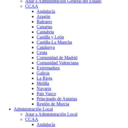
Anar a Administración General del Estado
CCAA
Andalucía
Aragón
Baleares
Canarias
Cantabria
Castilla y León
Castilla-La Mancha
Catalunya
Ceuta
Comunidad de Madrid
Comunidad Valenciana
Extremadura
Galicia
La Rioja
Melilla
Navarra
País Vasco
Principado de Asturias
Región de Murcia
Administración Local
Anar a Administración Local
CCAA
Andalucía