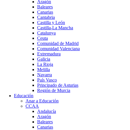
Aragón
Baleares
Canarias
Cantabria
Castilla y León
Castilla-La Mancha
Catalunya
Ceuta
Comunidad de Madrid
Comunidad Valenciana
Extremadura
Galicia
La Rioja
Melilla
Navarra
País Vasco
Principado de Asturias
Región de Murcia
Educación
Anar a Educación
CCAA
Andalucía
Aragón
Baleares
Canarias