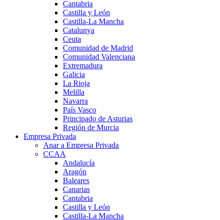
Cantabria
Castilla y León
Castilla-La Mancha
Catalunya
Ceuta
Comunidad de Madrid
Comunidad Valenciana
Extremadura
Galicia
La Rioja
Melilla
Navarra
País Vasco
Principado de Asturias
Región de Murcia
Empresa Privada
Anar a Empresa Privada
CCAA
Andalucía
Aragón
Baleares
Canarias
Cantabria
Castilla y León
Castilla-La Mancha