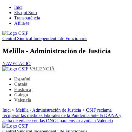
Inici
Els qui Som
Transparència
Afilia-te
Central Sindical Independent i de Funcionaris
Melilla - Administración de Justicia
NAVEGACIÓ
VALENCIÀ
Español
Català
Euskara
Galego
Valencià
Inici
>
Melilla - Administración de Justicia
>
CSIF reclama
recuperar las medidas laborales de la Pandemia ante la DANA y
actúa de enlace con las ONGs para enviar ayuda a Valencia
Central Sindical Independent i de Funcionaris