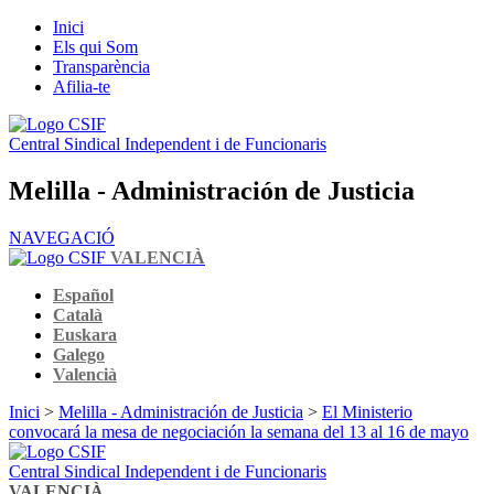
Inici
Els qui Som
Transparència
Afilia-te
Central Sindical Independent i de Funcionaris
Melilla - Administración de Justicia
NAVEGACIÓ
VALENCIÀ
Español
Català
Euskara
Galego
Valencià
Inici
>
Melilla - Administración de Justicia
>
El Ministerio
convocará la mesa de negociación la semana del 13 al 16 de mayo
Central Sindical Independent i de Funcionaris
VALENCIÀ