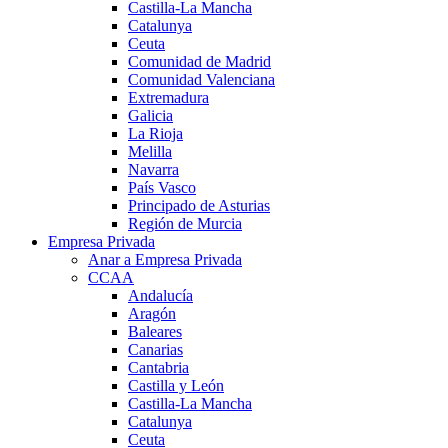
Castilla-La Mancha
Catalunya
Ceuta
Comunidad de Madrid
Comunidad Valenciana
Extremadura
Galicia
La Rioja
Melilla
Navarra
País Vasco
Principado de Asturias
Región de Murcia
Empresa Privada
Anar a Empresa Privada
CCAA
Andalucía
Aragón
Baleares
Canarias
Cantabria
Castilla y León
Castilla-La Mancha
Catalunya
Ceuta