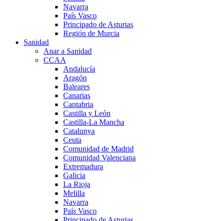
Navarra
País Vasco
Principado de Asturias
Región de Murcia
Sanidad
Anar a Sanidad
CCAA
Andalucía
Aragón
Baleares
Canarias
Cantabria
Castilla y León
Castilla-La Mancha
Catalunya
Ceuta
Comunidad de Madrid
Comunidad Valenciana
Extremadura
Galicia
La Rioja
Melilla
Navarra
País Vasco
Principado de Asturias