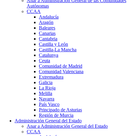
Anar a Administración General de las Comunidades
Autónomas
CCAA
Andalucía
Aragón
Baleares
Canarias
Cantabria
Castilla y León
Castilla-La Mancha
Catalunya
Ceuta
Comunidad de Madrid
Comunidad Valenciana
Extremadura
Galicia
La Rioja
Melilla
Navarra
País Vasco
Principado de Asturias
Región de Murcia
Administración General del Estado
Anar a Administración General del Estado
CCAA