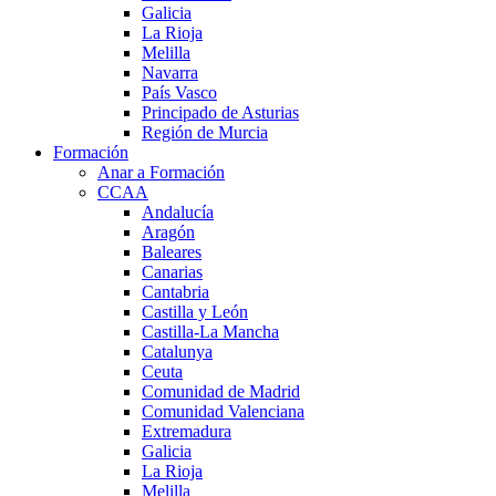
Galicia
La Rioja
Melilla
Navarra
País Vasco
Principado de Asturias
Región de Murcia
Formación
Anar a Formación
CCAA
Andalucía
Aragón
Baleares
Canarias
Cantabria
Castilla y León
Castilla-La Mancha
Catalunya
Ceuta
Comunidad de Madrid
Comunidad Valenciana
Extremadura
Galicia
La Rioja
Melilla