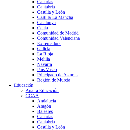
Canarias
Cantabria
Castilla y León
Castilla-La Mancha
Catalunya
Ceuta
Comunidad de Madrid
Comunidad Valenciana
Extremadura
Galicia
La Rioja
Melilla
Navarra
País Vasco
Principado de Asturias
Región de Murcia
Educación
Anar a Educación
CCAA
Andalucía
Aragón
Baleares
Canarias
Cantabria
Castilla y León