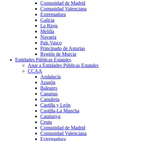
Comunidad de Madrid
Comunidad Valenciana
Extremadura
Galicia
La Rioja
Melilla
Navarra
País Vasco
Principado de Asturias
Región de Murcia
Entidades Públicas Estatales
Anar a Entidades Públicas Estatales
CCAA
Andalucía
Aragón
Baleares
Canarias
Cantabria
Castilla y León
Castilla-La Mancha
Catalunya
Ceuta
Comunidad de Madrid
Comunidad Valenciana
Extremadura