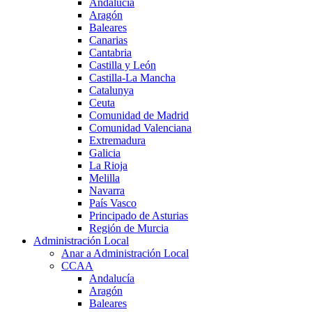
Andalucía
Aragón
Baleares
Canarias
Cantabria
Castilla y León
Castilla-La Mancha
Catalunya
Ceuta
Comunidad de Madrid
Comunidad Valenciana
Extremadura
Galicia
La Rioja
Melilla
Navarra
País Vasco
Principado de Asturias
Región de Murcia
Administración Local
Anar a Administración Local
CCAA
Andalucía
Aragón
Baleares