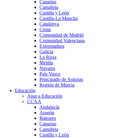
Canarias
Cantabria
Castilla y León
Castilla-La Mancha
Catalunya
Ceuta
Comunidad de Madrid
Comunidad Valenciana
Extremadura
Galicia
La Rioja
Melilla
Navarra
País Vasco
Principado de Asturias
Región de Murcia
Educación
Anar a Educación
CCAA
Andalucía
Aragón
Baleares
Canarias
Cantabria
Castilla y León