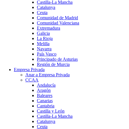
Castilla-La Mancha
Catalunya
Ceuta
Comunidad de Madrid
Comunidad Valenciana
Extremadura
Galicia
La Rioja
Melilla
Navarra
País Vasco
Principado de Asturias
Región de Murcia
Empresa Privada
Anar a Empresa Privada
CCAA
Andalucía
Aragón
Baleares
Canarias
Cantabria
Castilla y León
Castilla-La Mancha
Catalunya
Ceuta