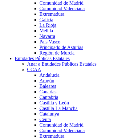
Comunidad de Madrid
Comunidad Valenciana
Extremadura
Galicia
La Rioja
Melilla
Navarra
País Vasco
Principado de Asturias
Región de Murcia
Entidades Públicas Estatales
Anar a Entidades Públicas Estatales
CCAA
Andalucía
Aragón
Baleares
Canarias
Cantabria
Castilla y León
Castilla-La Mancha
Catalunya
Ceuta
Comunidad de Madrid
Comunidad Valenciana
Extremadura