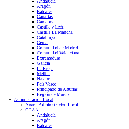
Andalucía
Aragón
Baleares
Canarias
Cantabria
Castilla y León
Castilla-La Mancha
Catalunya
Ceuta
Comunidad de Madrid
Comunidad Valenciana
Extremadura
Galicia
La Rioja
Melilla
Navarra
País Vasco
Principado de Asturias
Región de Murcia
Administración Local
Anar a Administración Local
CCAA
Andalucía
Aragón
Baleares