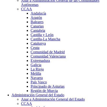
Anar a Administración General de las Comunidades
Autónomas
CCAA
Andalucía
Aragón
Baleares
Canarias
Cantabria
Castilla y León
Castilla-La Mancha
Catalunya
Ceuta
Comunidad de Madrid
Comunidad Valenciana
Extremadura
Galicia
La Rioja
Melilla
Navarra
País Vasco
Principado de Asturias
Región de Murcia
Administración General del Estado
Anar a Administración General del Estado
CCAA