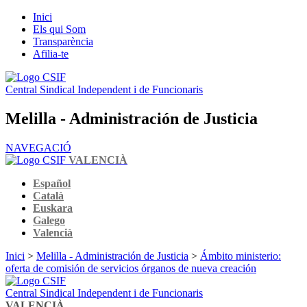
Inici
Els qui Som
Transparència
Afilia-te
Central Sindical Independent i de Funcionaris
Melilla - Administración de Justicia
NAVEGACIÓ
VALENCIÀ
Español
Català
Euskara
Galego
Valencià
Inici
>
Melilla - Administración de Justicia
>
Ámbito ministerio:
oferta de comisión de servicios órganos de nueva creación
Central Sindical Independent i de Funcionaris
VALENCIÀ