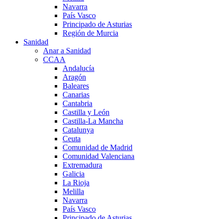
Navarra
País Vasco
Principado de Asturias
Región de Murcia
Sanidad
Anar a Sanidad
CCAA
Andalucía
Aragón
Baleares
Canarias
Cantabria
Castilla y León
Castilla-La Mancha
Catalunya
Ceuta
Comunidad de Madrid
Comunidad Valenciana
Extremadura
Galicia
La Rioja
Melilla
Navarra
País Vasco
Principado de Asturias