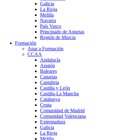
Galicia
La Rioja
Melilla
Navarra
País Vasco
Principado de Asturias
Región de Murcia
Formación
Anar a Formación
CCAA
Andalucía
Aragón
Baleares
Canarias
Cantabria
Castilla y León
Castilla-La Mancha
Catalunya
Ceuta
Comunidad de Madrid
Comunidad Valenciana
Extremadura
Galicia
La Rioja
Melilla