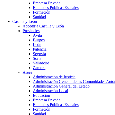
Empresa Privada
Entidades Públicas Estatales
Formación
Sanidad
Castilla y León
Accedir a Castilla y León
Províncies
Ávila
Burgos
León
Palencia
Segovia
Soria
Valladolid
Zamora
Àrees
Administración de Justicia
Administración General de las Comunidades Aut
Administración General del Estado
Administración Local
Educación
Empresa Privada
Entidades Públicas Estatales
Formación
Sanidad