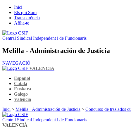
Inici
Els qui Som
Transparència
Afilia-te
Central Sindical Independent i de Funcionaris
Melilla - Administración de Justicia
NAVEGACIÓ
VALENCIÀ
Español
Català
Euskara
Galego
Valencià
Inici
>
Melilla - Administración de Justicia
>
Concurso de traslados cu
Central Sindical Independent i de Funcionaris
VALENCIÀ