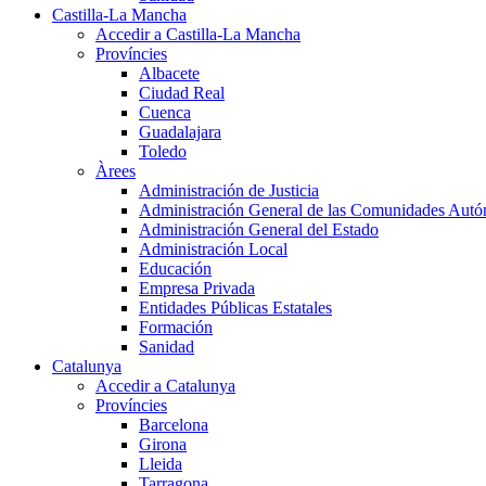
Castilla-La Mancha
Accedir a Castilla-La Mancha
Províncies
Albacete
Ciudad Real
Cuenca
Guadalajara
Toledo
Àrees
Administración de Justicia
Administración General de las Comunidades Aut
Administración General del Estado
Administración Local
Educación
Empresa Privada
Entidades Públicas Estatales
Formación
Sanidad
Catalunya
Accedir a Catalunya
Províncies
Barcelona
Girona
Lleida
Tarragona