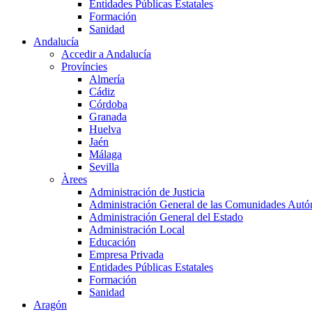
Entidades Públicas Estatales
Formación
Sanidad
Andalucía
Accedir a Andalucía
Províncies
Almería
Cádiz
Córdoba
Granada
Huelva
Jaén
Málaga
Sevilla
Àrees
Administración de Justicia
Administración General de las Comunidades Aut
Administración General del Estado
Administración Local
Educación
Empresa Privada
Entidades Públicas Estatales
Formación
Sanidad
Aragón