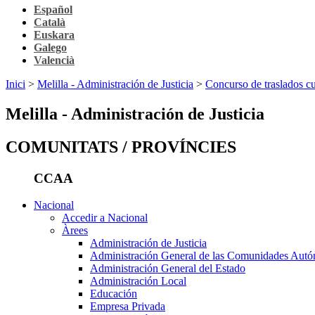
Español
Català
Euskara
Galego
Valencià
Inici
>
Melilla - Administración de Justicia
>
Concurso de traslados cu
Melilla - Administración de Justicia
COMUNITATS / PROVÍNCIES
CCAA
Nacional
Accedir a Nacional
Àrees
Administración de Justicia
Administración General de las Comunidades Aut
Administración General del Estado
Administración Local
Educación
Empresa Privada