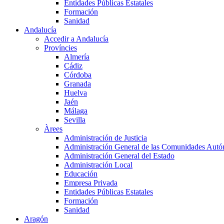
Entidades Públicas Estatales
Formación
Sanidad
Andalucía
Accedir a Andalucía
Províncies
Almería
Cádiz
Córdoba
Granada
Huelva
Jaén
Málaga
Sevilla
Àrees
Administración de Justicia
Administración General de las Comunidades Aut
Administración General del Estado
Administración Local
Educación
Empresa Privada
Entidades Públicas Estatales
Formación
Sanidad
Aragón