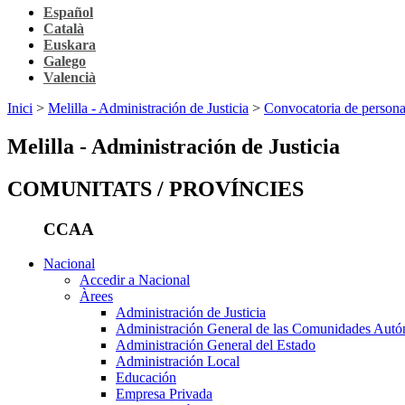
Español
Català
Euskara
Galego
Valencià
Inici
>
Melilla - Administración de Justicia
>
Convocatoria de persona
Melilla - Administración de Justicia
COMUNITATS / PROVÍNCIES
CCAA
Nacional
Accedir a Nacional
Àrees
Administración de Justicia
Administración General de las Comunidades Aut
Administración General del Estado
Administración Local
Educación
Empresa Privada