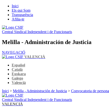
Inici
Els qui Som
Transparència
Afilia-te
Central Sindical Independent i de Funcionaris
Melilla - Administración de Justicia
NAVEGACIÓ
VALENCIÀ
Español
Català
Euskara
Galego
Valencià
Inici
>
Melilla - Administración de Justicia
>
Convocatoria de persona
Central Sindical Independent i de Funcionaris
VALENCIÀ