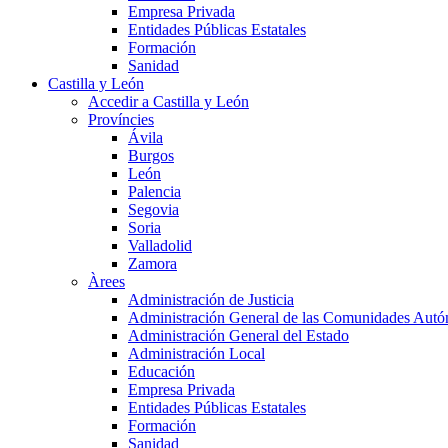
Empresa Privada
Entidades Públicas Estatales
Formación
Sanidad
Castilla y León
Accedir a Castilla y León
Províncies
Ávila
Burgos
León
Palencia
Segovia
Soria
Valladolid
Zamora
Àrees
Administración de Justicia
Administración General de las Comunidades Aut
Administración General del Estado
Administración Local
Educación
Empresa Privada
Entidades Públicas Estatales
Formación
Sanidad