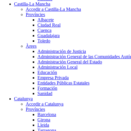
Castilla-La Mancha
Accedir a Castilla-La Mancha
Províncies
Albacete
Ciudad Real
Cuenca
Guadalajara
Toledo
Àrees
Administración de Justicia
Administración General de las Comunidades Aut
Administración General del Estado
Administración Local
Educación
Empresa Privada
Entidades Públicas Estatales
Formación
Sanidad
Catalunya
Accedir a Catalunya
Províncies
Barcelona
Girona
Lleida
Tarragona