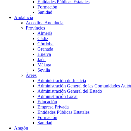
Entidades Públicas Estatales
Formación
Sanidad
Andalucía
Accedir a Andalucía
Províncies
Almería
Cádiz
Córdoba
Granada
Huelva
Jaén
Málaga
Sevilla
Àrees
Administración de Justicia
Administración General de las Comunidades Aut
Administración General del Estado
Administración Local
Educación
Empresa Privada
Entidades Públicas Estatales
Formación
Sanidad
Aragón