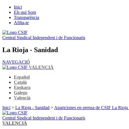
Inici
Els qui Som
Transparència
Afilia-te
Central Sindical Independent i de Funcionaris
La Rioja - Sanidad
NAVEGACIÓ
VALENCIÀ
Español
Català
Euskara
Galego
Valencià
Inici
>
La Rioja - Sanidad
>
Apariciones en prensa de CSIF La Rioja
Central Sindical Independent i de Funcionaris
VALENCIÀ