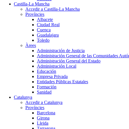
Castilla-La Mancha
Accedir a Castilla-La Mancha
Províncies
Albacete
Ciudad Real
Cuenca
Guadalajara
Toledo
Àrees
Administración de Justicia
Administración General de las Comunidades Aut
Administración General del Estado
Administración Local
Educación
Empresa Privada
Entidades Públicas Estatales
Formación
Sanidad
Catalunya
Accedir a Catalunya
Províncies
Barcelona
Girona
Lleida
Tarragona