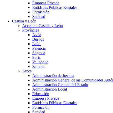
Empresa Privada
Entidades Públicas Estatales
Formación
Sanidad
Castilla y León
Accedir a Castilla y León
Províncies
Ávila
Burgos
León
Palencia
Segovia
Soria
Valladolid
Zamora
Àrees
Administración de Justicia
Administración General de las Comunidades Aut
Administración General del Estado
Administración Local
Educación
Empresa Privada
Entidades Públicas Estatales
Formación
Sanidad