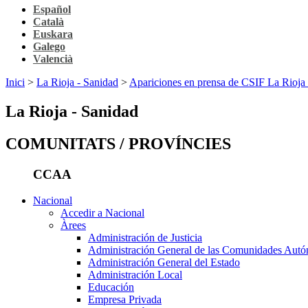
Español
Català
Euskara
Galego
Valencià
Inici
>
La Rioja - Sanidad
>
Apariciones en prensa de CSIF La Rioja
La Rioja - Sanidad
COMUNITATS / PROVÍNCIES
CCAA
Nacional
Accedir a Nacional
Àrees
Administración de Justicia
Administración General de las Comunidades Aut
Administración General del Estado
Administración Local
Educación
Empresa Privada