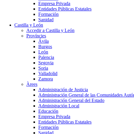
Empresa Privada
Entidades Públicas Estatales
Formación
Sanidad
Castilla y León
Accedir a Castilla y León
Províncies
Ávila
Burgos
León
Palencia
Segovia
Soria
Valladolid
Zamora
Àrees
Administración de Justicia
Administración General de las Comunidades Aut
Administración General del Estado
Administración Local
Educación
Empresa Privada
Entidades Públicas Estatales
Formación
Sanidad