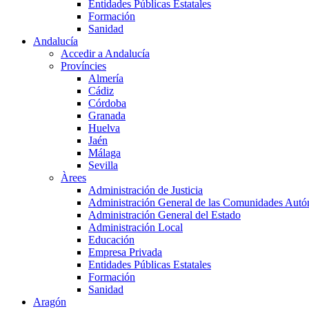
Entidades Públicas Estatales
Formación
Sanidad
Andalucía
Accedir a Andalucía
Províncies
Almería
Cádiz
Córdoba
Granada
Huelva
Jaén
Málaga
Sevilla
Àrees
Administración de Justicia
Administración General de las Comunidades Aut
Administración General del Estado
Administración Local
Educación
Empresa Privada
Entidades Públicas Estatales
Formación
Sanidad
Aragón