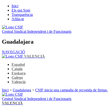
Inici
Els qui Som
Transparència
Afilia-te
Central Sindical Independent i de Funcionaris
Guadalajara
NAVEGACIÓ
VALENCIÀ
Español
Català
Euskara
Galego
Valencià
Inici
>
Guadalajara
>
CSIF inicia una campaña de recogida de firmas e
Central Sindical Independent i de Funcionaris
VALENCIÀ