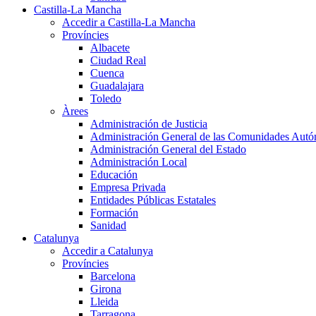
Castilla-La Mancha
Accedir a Castilla-La Mancha
Províncies
Albacete
Ciudad Real
Cuenca
Guadalajara
Toledo
Àrees
Administración de Justicia
Administración General de las Comunidades Aut
Administración General del Estado
Administración Local
Educación
Empresa Privada
Entidades Públicas Estatales
Formación
Sanidad
Catalunya
Accedir a Catalunya
Províncies
Barcelona
Girona
Lleida
Tarragona