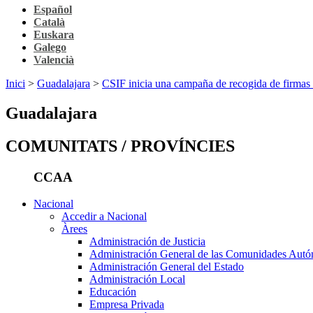
Español
Català
Euskara
Galego
Valencià
Inici
>
Guadalajara
>
CSIF inicia una campaña de recogida de firmas e
Guadalajara
COMUNITATS / PROVÍNCIES
CCAA
Nacional
Accedir a Nacional
Àrees
Administración de Justicia
Administración General de las Comunidades Aut
Administración General del Estado
Administración Local
Educación
Empresa Privada