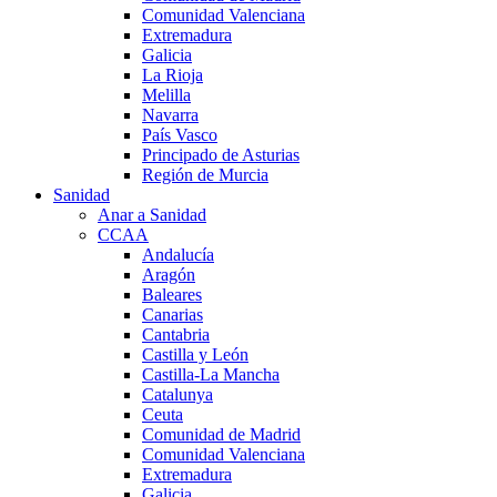
Comunidad Valenciana
Extremadura
Galicia
La Rioja
Melilla
Navarra
País Vasco
Principado de Asturias
Región de Murcia
Sanidad
Anar a Sanidad
CCAA
Andalucía
Aragón
Baleares
Canarias
Cantabria
Castilla y León
Castilla-La Mancha
Catalunya
Ceuta
Comunidad de Madrid
Comunidad Valenciana
Extremadura
Galicia