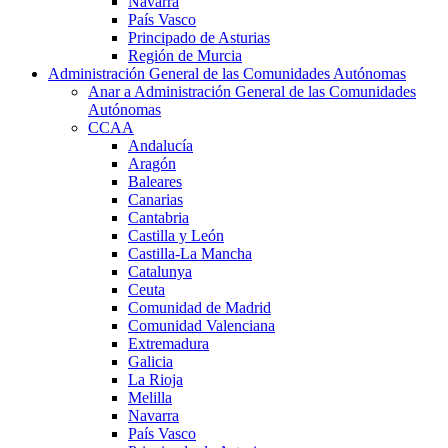
Navarra
País Vasco
Principado de Asturias
Región de Murcia
Administración General de las Comunidades Autónomas
Anar a Administración General de las Comunidades
Autónomas
CCAA
Andalucía
Aragón
Baleares
Canarias
Cantabria
Castilla y León
Castilla-La Mancha
Catalunya
Ceuta
Comunidad de Madrid
Comunidad Valenciana
Extremadura
Galicia
La Rioja
Melilla
Navarra
País Vasco