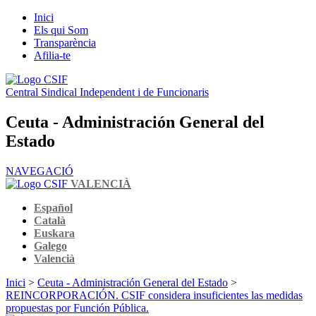
Inici
Els qui Som
Transparència
Afilia-te
Central Sindical Independent i de Funcionaris
Ceuta - Administración General del
Estado
NAVEGACIÓ
VALENCIÀ
Español
Català
Euskara
Galego
Valencià
Inici
>
Ceuta - Administración General del Estado
>
REINCORPORACIÓN. CSIF considera insuficientes las medidas
propuestas por Función Pública.