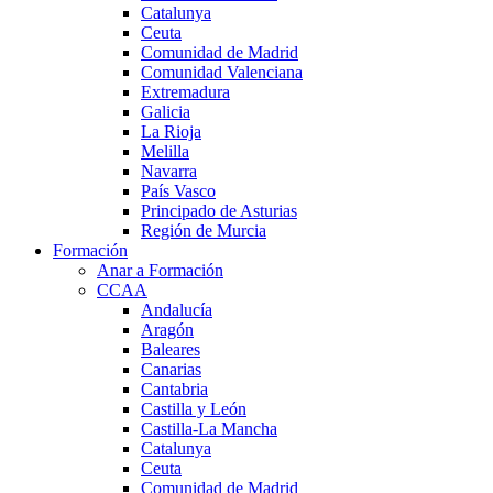
Catalunya
Ceuta
Comunidad de Madrid
Comunidad Valenciana
Extremadura
Galicia
La Rioja
Melilla
Navarra
País Vasco
Principado de Asturias
Región de Murcia
Formación
Anar a Formación
CCAA
Andalucía
Aragón
Baleares
Canarias
Cantabria
Castilla y León
Castilla-La Mancha
Catalunya
Ceuta
Comunidad de Madrid