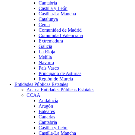
Cantabria
Castilla y León
Castilla-La Mancha
Catalunya
Ceuta
Comunidad de Madrid
Comunidad Valenciana
Extremadura
Galicia
La Rioja
Melilla
Navarra
País Vasco
Principado de Asturias
Región de Murcia
Entidades Públicas Estatales
Anar a Entidades Públicas Estatales
CCAA
Andalucía
Aragón
Baleares
Canarias
Cantabria
Castilla y León
Castilla-La Mancha