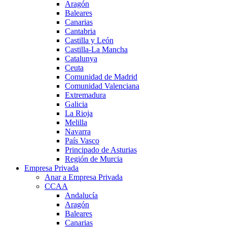
Aragón
Baleares
Canarias
Cantabria
Castilla y León
Castilla-La Mancha
Catalunya
Ceuta
Comunidad de Madrid
Comunidad Valenciana
Extremadura
Galicia
La Rioja
Melilla
Navarra
País Vasco
Principado de Asturias
Región de Murcia
Empresa Privada
Anar a Empresa Privada
CCAA
Andalucía
Aragón
Baleares
Canarias