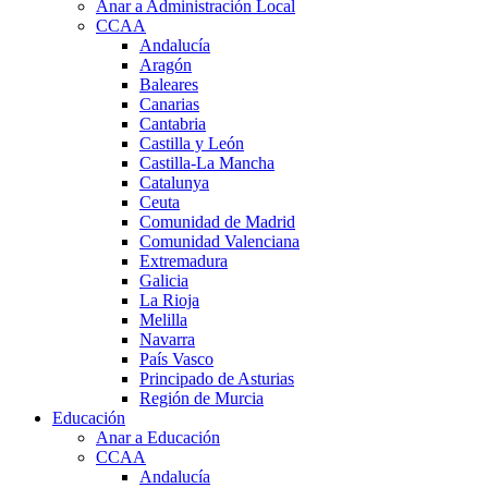
Anar a Administración Local
CCAA
Andalucía
Aragón
Baleares
Canarias
Cantabria
Castilla y León
Castilla-La Mancha
Catalunya
Ceuta
Comunidad de Madrid
Comunidad Valenciana
Extremadura
Galicia
La Rioja
Melilla
Navarra
País Vasco
Principado de Asturias
Región de Murcia
Educación
Anar a Educación
CCAA
Andalucía