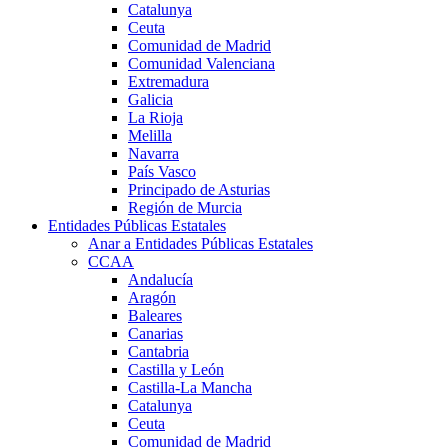
Catalunya
Ceuta
Comunidad de Madrid
Comunidad Valenciana
Extremadura
Galicia
La Rioja
Melilla
Navarra
País Vasco
Principado de Asturias
Región de Murcia
Entidades Públicas Estatales
Anar a Entidades Públicas Estatales
CCAA
Andalucía
Aragón
Baleares
Canarias
Cantabria
Castilla y León
Castilla-La Mancha
Catalunya
Ceuta
Comunidad de Madrid