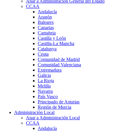
Anar a Administración General del Estado
CCAA
Andalucía
Aragón
Baleares
Canarias
Cantabria
Castilla y León
Castilla-La Mancha
Catalunya
Ceuta
Comunidad de Madrid
Comunidad Valenciana
Extremadura
Galicia
La Rioja
Melilla
Navarra
País Vasco
Principado de Asturias
Región de Murcia
Administración Local
Anar a Administración Local
CCAA
Andalucía