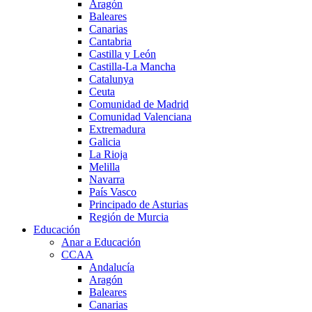
Aragón
Baleares
Canarias
Cantabria
Castilla y León
Castilla-La Mancha
Catalunya
Ceuta
Comunidad de Madrid
Comunidad Valenciana
Extremadura
Galicia
La Rioja
Melilla
Navarra
País Vasco
Principado de Asturias
Región de Murcia
Educación
Anar a Educación
CCAA
Andalucía
Aragón
Baleares
Canarias