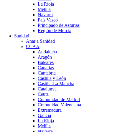
La Rioja
Melilla
Navarra
País Vasco
Principado de Asturias
Región de Murcia
Sanidad
Anar a Sanidad
CCAA
Andalucía
Aragón
Baleares
Canarias
Cantabria
Castilla y León
Castilla-La Mancha
Catalunya
Ceuta
Comunidad de Madrid
Comunidad Valenciana
Extremadura
Galicia
La Rioja
Melilla
Navarra