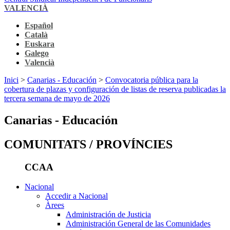
VALENCIÀ
Español
Català
Euskara
Galego
Valencià
Inici
>
Canarias - Educación
>
Convocatoria pública para la
cobertura de plazas y configuración de listas de reserva publicadas la
tercera semana de mayo de 2026
Canarias - Educación
COMUNITATS / PROVÍNCIES
CCAA
Nacional
Accedir a Nacional
Àrees
Administración de Justicia
Administración General de las Comunidades