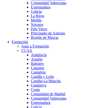
Comunidad Valenciana
Extremadura
Galicia
La Rioja
Melilla
Navarra
País Vasco
Principado de Asturias
Región de Murcia
Formación
Anar a Formación
CCAA
Andalucía
Aragón
Baleares
Canarias
Cantabria
Castilla y León
Castilla-La Mancha
Catalunya
Ceuta
Comunidad de Madrid
Comunidad Valenciana
Extremadura
Galicia