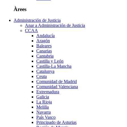
Àrees
Administración de Justicia
Anar a Administración de Justicia
CCAA
Andalucía
Aragón
Baleares
Canarias
Cantabria
Castilla y León
Castilla-La Mancha
Catalunya
Ceuta
Comunidad de Madrid
Comunidad Valenciana
Extremadura
Galicia
La Rioja
Melilla
Navarra
País Vasco
Principado de Asturias