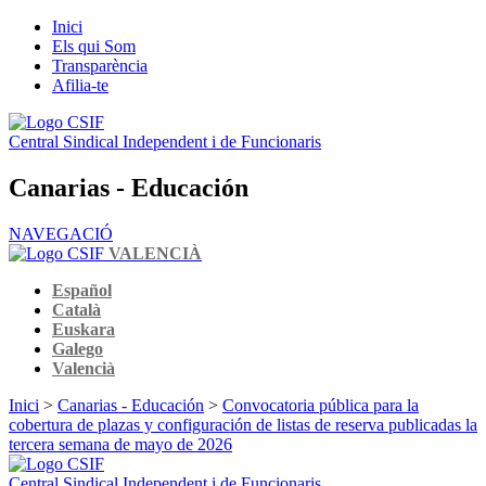
Inici
Els qui Som
Transparència
Afilia-te
Central Sindical Independent i de Funcionaris
Canarias - Educación
NAVEGACIÓ
VALENCIÀ
Español
Català
Euskara
Galego
Valencià
Inici
>
Canarias - Educación
>
Convocatoria pública para la
cobertura de plazas y configuración de listas de reserva publicadas la
tercera semana de mayo de 2026
Central Sindical Independent i de Funcionaris