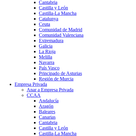
Cantabria
Castilla y León
Castilla-La Mancha
Catalunya
Ceuta
Comunidad de Madrid
Comunidad Valenciana
Extremadura
Galicia
La Rioja
Melilla
Navarra
País Vasco
Principado de Asturias
Región de Murcia
Empresa Privada
Anar a Empresa Privada
CCAA
Andalucía
Aragón
Baleares
Canarias
Cantabria
Castilla y León
Castilla-La Mancha