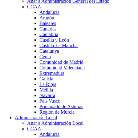
Anar a Administración General del Estado
CCAA
Andalucía
Aragón
Baleares
Canarias
Cantabria
Castilla y León
Castilla-La Mancha
Catalunya
Ceuta
Comunidad de Madrid
Comunidad Valenciana
Extremadura
Galicia
La Rioja
Melilla
Navarra
País Vasco
Principado de Asturias
Región de Murcia
Administración Local
Anar a Administración Local
CCAA
Andalucía