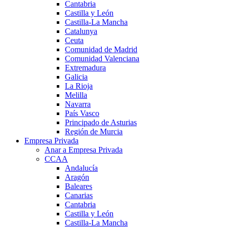
Cantabria
Castilla y León
Castilla-La Mancha
Catalunya
Ceuta
Comunidad de Madrid
Comunidad Valenciana
Extremadura
Galicia
La Rioja
Melilla
Navarra
País Vasco
Principado de Asturias
Región de Murcia
Empresa Privada
Anar a Empresa Privada
CCAA
Andalucía
Aragón
Baleares
Canarias
Cantabria
Castilla y León
Castilla-La Mancha