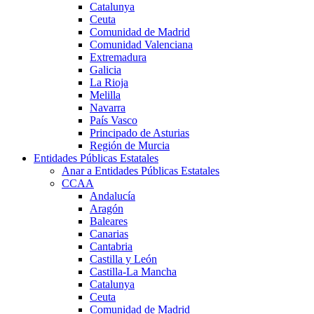
Catalunya
Ceuta
Comunidad de Madrid
Comunidad Valenciana
Extremadura
Galicia
La Rioja
Melilla
Navarra
País Vasco
Principado de Asturias
Región de Murcia
Entidades Públicas Estatales
Anar a Entidades Públicas Estatales
CCAA
Andalucía
Aragón
Baleares
Canarias
Cantabria
Castilla y León
Castilla-La Mancha
Catalunya
Ceuta
Comunidad de Madrid