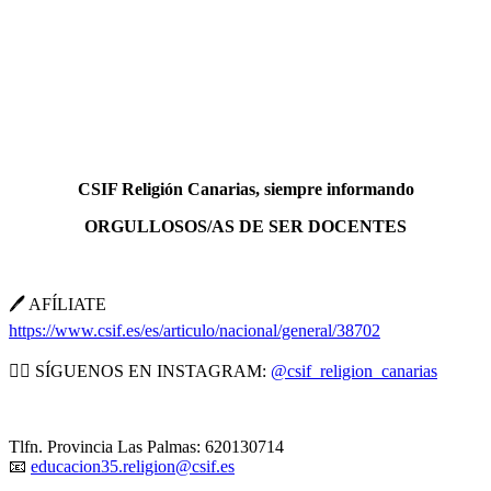
CSIF Religión Canarias, siempre informando
ORGULLOSOS/AS DE SER DOCENTES
🖊️ AFÍLIATE
https://www.csif.es/es/articulo/nacional/general/38702
👉🏼 SÍGUENOS EN INSTAGRAM:
@csif_religion_canarias
Tlfn. Provincia Las Palmas: 620130714
📧
educacion35.religion@csif.es