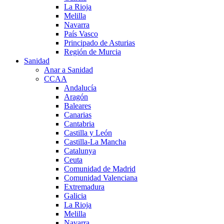
La Rioja
Melilla
Navarra
País Vasco
Principado de Asturias
Región de Murcia
Sanidad
Anar a Sanidad
CCAA
Andalucía
Aragón
Baleares
Canarias
Cantabria
Castilla y León
Castilla-La Mancha
Catalunya
Ceuta
Comunidad de Madrid
Comunidad Valenciana
Extremadura
Galicia
La Rioja
Melilla
Navarra