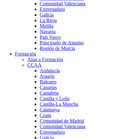
Comunidad Valenciana
Extremadura
Galicia
La Rioja
Melilla
Navarra
País Vasco
Principado de Asturias
Región de Murcia
Formación
Anar a Formación
CCAA
Andalucía
Aragón
Baleares
Canarias
Cantabria
Castilla y León
Castilla-La Mancha
Catalunya
Ceuta
Comunidad de Madrid
Comunidad Valenciana
Extremadura
Galicia