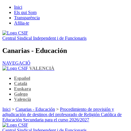
Inici
Els qui Som
Transparència
Afilia-te
Central Sindical Independent i de Funcionaris
Canarias - Educación
NAVEGACIÓ
VALENCIÀ
Español
Català
Euskara
Galego
Valencià
Inici
>
Canarias - Educación
>
Procedimiento de provisión y
adjudicación de destinos del profesorado de Religión Católica de
Educación Secundaria para el curso 2026/2027
Central Sindical Independent i de Funcionaris