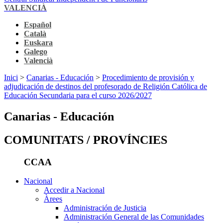
VALENCIÀ
Español
Català
Euskara
Galego
Valencià
Inici
>
Canarias - Educación
>
Procedimiento de provisión y
adjudicación de destinos del profesorado de Religión Católica de
Educación Secundaria para el curso 2026/2027
Canarias - Educación
COMUNITATS / PROVÍNCIES
CCAA
Nacional
Accedir a Nacional
Àrees
Administración de Justicia
Administración General de las Comunidades