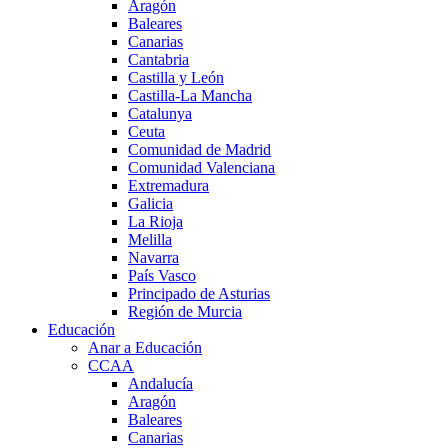
Aragón
Baleares
Canarias
Cantabria
Castilla y León
Castilla-La Mancha
Catalunya
Ceuta
Comunidad de Madrid
Comunidad Valenciana
Extremadura
Galicia
La Rioja
Melilla
Navarra
País Vasco
Principado de Asturias
Región de Murcia
Educación
Anar a Educación
CCAA
Andalucía
Aragón
Baleares
Canarias