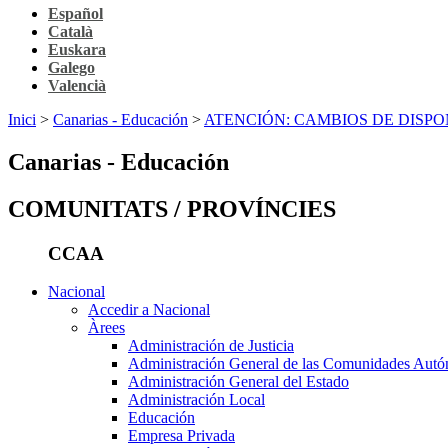
Español
Català
Euskara
Galego
Valencià
Inici
>
Canarias - Educación
>
ATENCIÓN: CAMBIOS DE DISPON
Canarias - Educación
COMUNITATS / PROVÍNCIES
CCAA
Nacional
Accedir a Nacional
Àrees
Administración de Justicia
Administración General de las Comunidades Aut
Administración General del Estado
Administración Local
Educación
Empresa Privada