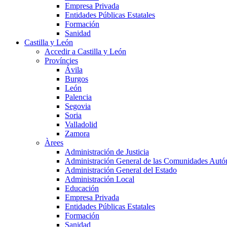
Empresa Privada
Entidades Públicas Estatales
Formación
Sanidad
Castilla y León
Accedir a Castilla y León
Províncies
Ávila
Burgos
León
Palencia
Segovia
Soria
Valladolid
Zamora
Àrees
Administración de Justicia
Administración General de las Comunidades Aut
Administración General del Estado
Administración Local
Educación
Empresa Privada
Entidades Públicas Estatales
Formación
Sanidad