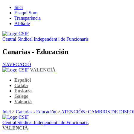
Inici
Els qui Som
Transparència
Afilia-te
Central Sindical Independent i de Funcionaris
Canarias - Educación
NAVEGACIÓ
VALENCIÀ
Español
Català
Euskara
Galego
Valencià
Inici
>
Canarias - Educación
>
ATENCIÓN: CAMBIOS DE DISPON
Central Sindical Independent i de Funcionaris
VALENCIÀ