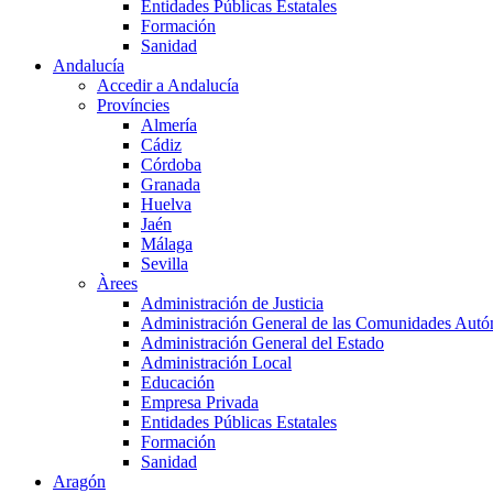
Entidades Públicas Estatales
Formación
Sanidad
Andalucía
Accedir a Andalucía
Províncies
Almería
Cádiz
Córdoba
Granada
Huelva
Jaén
Málaga
Sevilla
Àrees
Administración de Justicia
Administración General de las Comunidades Aut
Administración General del Estado
Administración Local
Educación
Empresa Privada
Entidades Públicas Estatales
Formación
Sanidad
Aragón