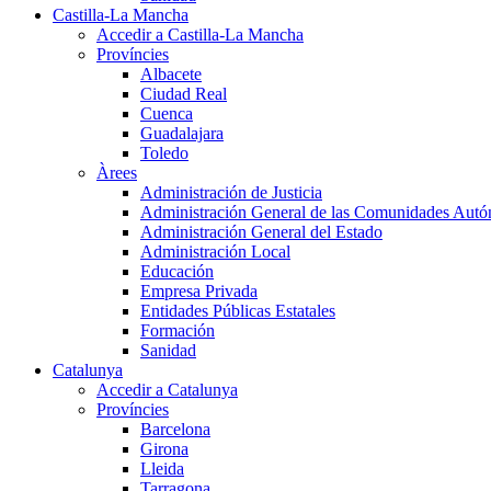
Castilla-La Mancha
Accedir a Castilla-La Mancha
Províncies
Albacete
Ciudad Real
Cuenca
Guadalajara
Toledo
Àrees
Administración de Justicia
Administración General de las Comunidades Aut
Administración General del Estado
Administración Local
Educación
Empresa Privada
Entidades Públicas Estatales
Formación
Sanidad
Catalunya
Accedir a Catalunya
Províncies
Barcelona
Girona
Lleida
Tarragona