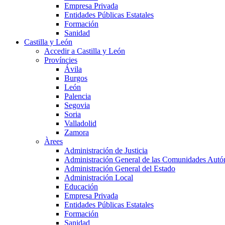
Empresa Privada
Entidades Públicas Estatales
Formación
Sanidad
Castilla y León
Accedir a Castilla y León
Províncies
Ávila
Burgos
León
Palencia
Segovia
Soria
Valladolid
Zamora
Àrees
Administración de Justicia
Administración General de las Comunidades Aut
Administración General del Estado
Administración Local
Educación
Empresa Privada
Entidades Públicas Estatales
Formación
Sanidad