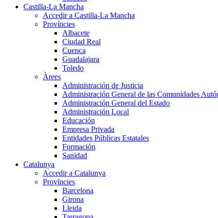
Castilla-La Mancha
Accedir a Castilla-La Mancha
Províncies
Albacete
Ciudad Real
Cuenca
Guadalajara
Toledo
Àrees
Administración de Justicia
Administración General de las Comunidades Aut
Administración General del Estado
Administración Local
Educación
Empresa Privada
Entidades Públicas Estatales
Formación
Sanidad
Catalunya
Accedir a Catalunya
Províncies
Barcelona
Girona
Lleida
Tarragona