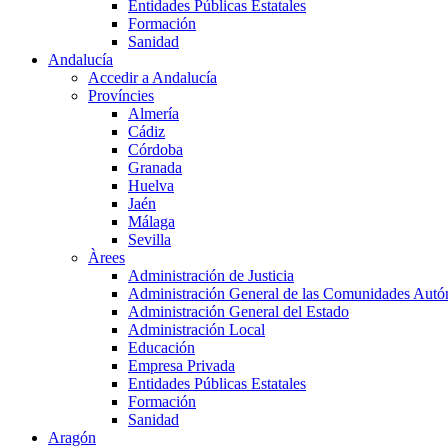
Entidades Públicas Estatales
Formación
Sanidad
Andalucía
Accedir a Andalucía
Províncies
Almería
Cádiz
Córdoba
Granada
Huelva
Jaén
Málaga
Sevilla
Àrees
Administración de Justicia
Administración General de las Comunidades Aut
Administración General del Estado
Administración Local
Educación
Empresa Privada
Entidades Públicas Estatales
Formación
Sanidad
Aragón