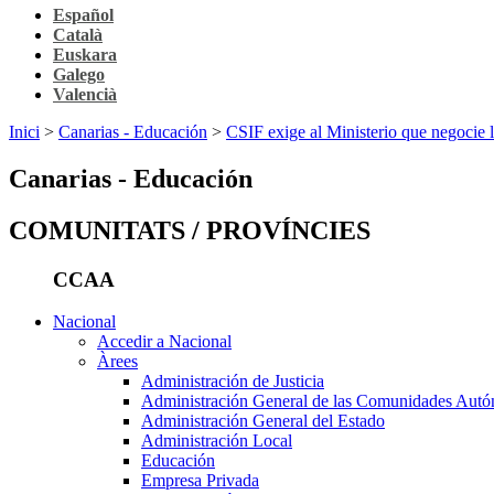
Español
Català
Euskara
Galego
Valencià
Inici
>
Canarias - Educación
>
CSIF exige al Ministerio que negocie l
Canarias - Educación
COMUNITATS / PROVÍNCIES
CCAA
Nacional
Accedir a Nacional
Àrees
Administración de Justicia
Administración General de las Comunidades Aut
Administración General del Estado
Administración Local
Educación
Empresa Privada