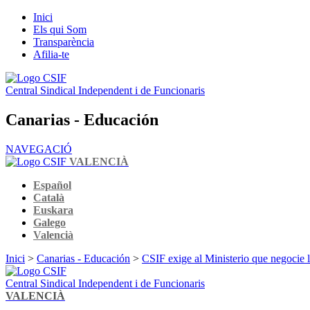
Inici
Els qui Som
Transparència
Afilia-te
Central Sindical Independent i de Funcionaris
Canarias - Educación
NAVEGACIÓ
VALENCIÀ
Español
Català
Euskara
Galego
Valencià
Inici
>
Canarias - Educación
>
CSIF exige al Ministerio que negocie l
Central Sindical Independent i de Funcionaris
VALENCIÀ