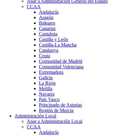
Anar a Administración General del Estado
CCAA
Andalucía
Aragón
Baleares
Canarias
Cantabria
Castilla y León
Castilla-La Mancha
Catalunya
Ceuta
Comunidad de Madrid
Comunidad Valenciana
Extremadura
Galicia
La Rioja
Melilla
Navarra
País Vasco
Principado de Asturias
Región de Murcia
Administración Local
Anar a Administración Local
CCAA
Andalucía