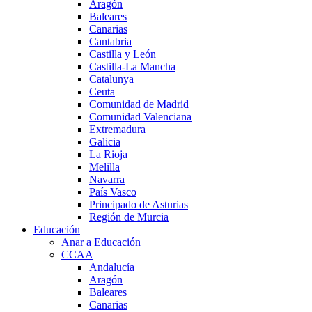
Aragón
Baleares
Canarias
Cantabria
Castilla y León
Castilla-La Mancha
Catalunya
Ceuta
Comunidad de Madrid
Comunidad Valenciana
Extremadura
Galicia
La Rioja
Melilla
Navarra
País Vasco
Principado de Asturias
Región de Murcia
Educación
Anar a Educación
CCAA
Andalucía
Aragón
Baleares
Canarias