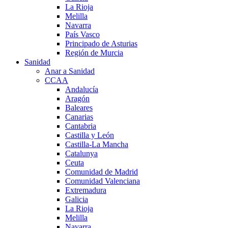
La Rioja
Melilla
Navarra
País Vasco
Principado de Asturias
Región de Murcia
Sanidad
Anar a Sanidad
CCAA
Andalucía
Aragón
Baleares
Canarias
Cantabria
Castilla y León
Castilla-La Mancha
Catalunya
Ceuta
Comunidad de Madrid
Comunidad Valenciana
Extremadura
Galicia
La Rioja
Melilla
Navarra