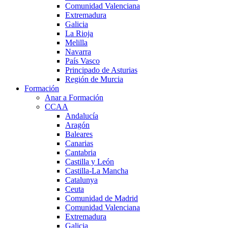
Comunidad Valenciana
Extremadura
Galicia
La Rioja
Melilla
Navarra
País Vasco
Principado de Asturias
Región de Murcia
Formación
Anar a Formación
CCAA
Andalucía
Aragón
Baleares
Canarias
Cantabria
Castilla y León
Castilla-La Mancha
Catalunya
Ceuta
Comunidad de Madrid
Comunidad Valenciana
Extremadura
Galicia