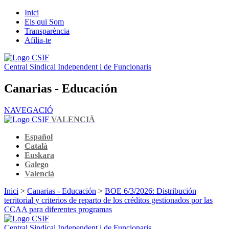
Inici
Els qui Som
Transparència
Afilia-te
Central Sindical Independent i de Funcionaris
Canarias - Educación
NAVEGACIÓ
VALENCIÀ
Español
Català
Euskara
Galego
Valencià
Inici
>
Canarias - Educación
>
BOE 6/3/2026: Distribución
territorial y criterios de reparto de los créditos gestionados por las
CCAA para diferentes programas
Central Sindical Independent i de Funcionaris