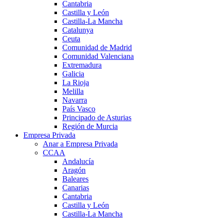
Cantabria
Castilla y León
Castilla-La Mancha
Catalunya
Ceuta
Comunidad de Madrid
Comunidad Valenciana
Extremadura
Galicia
La Rioja
Melilla
Navarra
País Vasco
Principado de Asturias
Región de Murcia
Empresa Privada
Anar a Empresa Privada
CCAA
Andalucía
Aragón
Baleares
Canarias
Cantabria
Castilla y León
Castilla-La Mancha