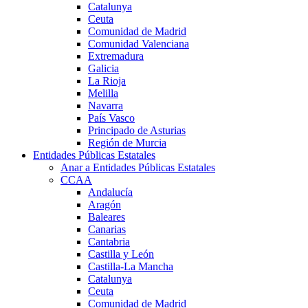
Catalunya
Ceuta
Comunidad de Madrid
Comunidad Valenciana
Extremadura
Galicia
La Rioja
Melilla
Navarra
País Vasco
Principado de Asturias
Región de Murcia
Entidades Públicas Estatales
Anar a Entidades Públicas Estatales
CCAA
Andalucía
Aragón
Baleares
Canarias
Cantabria
Castilla y León
Castilla-La Mancha
Catalunya
Ceuta
Comunidad de Madrid