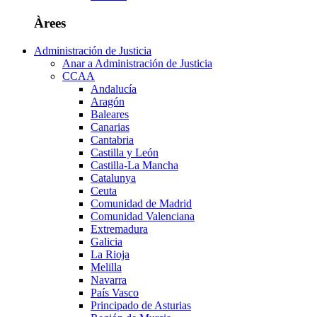
Àrees
Administración de Justicia
Anar a Administración de Justicia
CCAA
Andalucía
Aragón
Baleares
Canarias
Cantabria
Castilla y León
Castilla-La Mancha
Catalunya
Ceuta
Comunidad de Madrid
Comunidad Valenciana
Extremadura
Galicia
La Rioja
Melilla
Navarra
País Vasco
Principado de Asturias