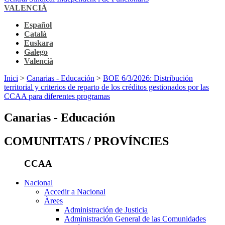
VALENCIÀ
Español
Català
Euskara
Galego
Valencià
Inici
>
Canarias - Educación
>
BOE 6/3/2026: Distribución
territorial y criterios de reparto de los créditos gestionados por las
CCAA para diferentes programas
Canarias - Educación
COMUNITATS / PROVÍNCIES
CCAA
Nacional
Accedir a Nacional
Àrees
Administración de Justicia
Administración General de las Comunidades