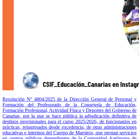
Resolución Nº 4804/2025 de la Dirección General de Personal y
Formación del Profesorado de la Consejería de Educación,
Formación Profesional, Actividad Física y Deportes del Gobierno de
Canarias, por la que se hace pública la adjudicación definitiva de
destinos provisionales para el curso 2025/2026, de funcionarios en
prácticas, reingresados desde excedencia, de otras administraciones
educativas e interinos del Cuerpo de Maestros, que prestan servicios
en centros públicos dependientes de la Comunidad Autónoma de