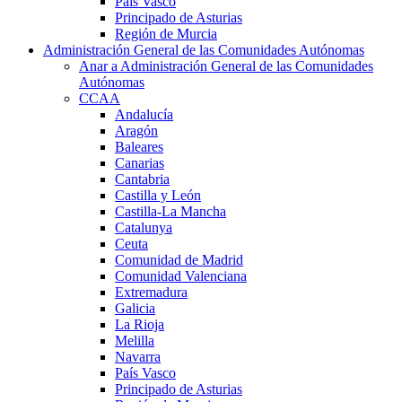
País Vasco
Principado de Asturias
Región de Murcia
Administración General de las Comunidades Autónomas
Anar a Administración General de las Comunidades
Autónomas
CCAA
Andalucía
Aragón
Baleares
Canarias
Cantabria
Castilla y León
Castilla-La Mancha
Catalunya
Ceuta
Comunidad de Madrid
Comunidad Valenciana
Extremadura
Galicia
La Rioja
Melilla
Navarra
País Vasco
Principado de Asturias