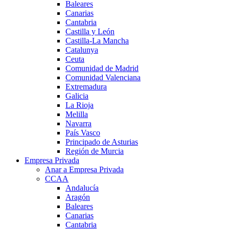
Baleares
Canarias
Cantabria
Castilla y León
Castilla-La Mancha
Catalunya
Ceuta
Comunidad de Madrid
Comunidad Valenciana
Extremadura
Galicia
La Rioja
Melilla
Navarra
País Vasco
Principado de Asturias
Región de Murcia
Empresa Privada
Anar a Empresa Privada
CCAA
Andalucía
Aragón
Baleares
Canarias
Cantabria