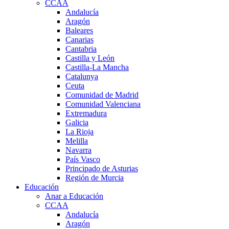
CCAA
Andalucía
Aragón
Baleares
Canarias
Cantabria
Castilla y León
Castilla-La Mancha
Catalunya
Ceuta
Comunidad de Madrid
Comunidad Valenciana
Extremadura
Galicia
La Rioja
Melilla
Navarra
País Vasco
Principado de Asturias
Región de Murcia
Educación
Anar a Educación
CCAA
Andalucía
Aragón