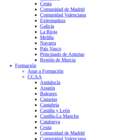
Ceuta
Comunidad de Madrid
Comunidad Valenciana
Extremadura
Galicia
La Rioja
Melilla
Navarra
País Vasco
Principado de Asturias
Región de Murcia
Formación
Anar a Formación
CCAA
Andalucía
Aragón
Baleares
Canarias
Cantabria
Castilla y León
Castilla-La Mancha
Catalunya
Ceuta
Comunidad de Madrid
Comunidad Valenciana