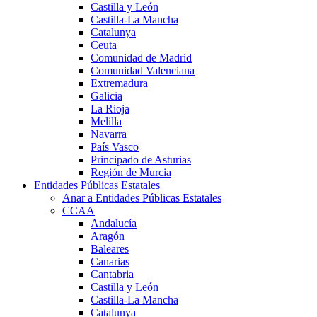
Castilla y León
Castilla-La Mancha
Catalunya
Ceuta
Comunidad de Madrid
Comunidad Valenciana
Extremadura
Galicia
La Rioja
Melilla
Navarra
País Vasco
Principado de Asturias
Región de Murcia
Entidades Públicas Estatales
Anar a Entidades Públicas Estatales
CCAA
Andalucía
Aragón
Baleares
Canarias
Cantabria
Castilla y León
Castilla-La Mancha
Catalunya