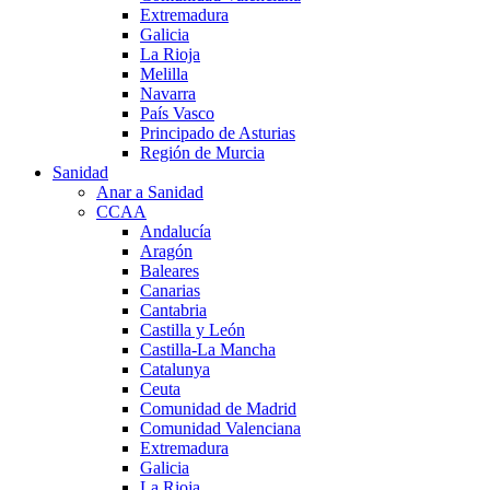
Extremadura
Galicia
La Rioja
Melilla
Navarra
País Vasco
Principado de Asturias
Región de Murcia
Sanidad
Anar a Sanidad
CCAA
Andalucía
Aragón
Baleares
Canarias
Cantabria
Castilla y León
Castilla-La Mancha
Catalunya
Ceuta
Comunidad de Madrid
Comunidad Valenciana
Extremadura
Galicia
La Rioja