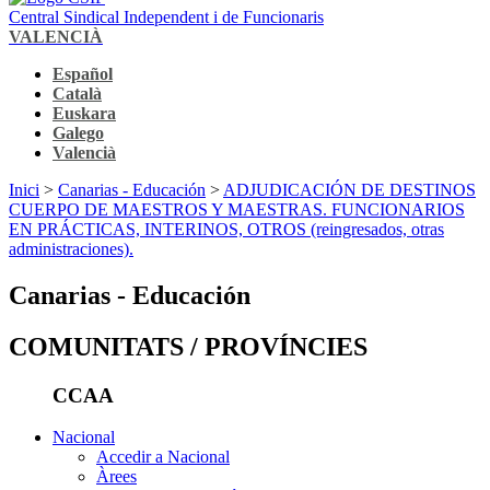
Central Sindical Independent i de Funcionaris
VALENCIÀ
Español
Català
Euskara
Galego
Valencià
Inici
>
Canarias - Educación
>
ADJUDICACIÓN DE DESTINOS
CUERPO DE MAESTROS Y MAESTRAS. FUNCIONARIOS
EN PRÁCTICAS, INTERINOS, OTROS (reingresados, otras
administraciones).
Canarias - Educación
COMUNITATS / PROVÍNCIES
CCAA
Nacional
Accedir a Nacional
Àrees