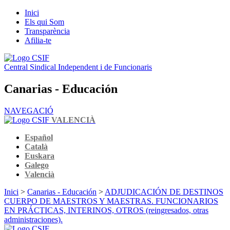
Inici
Els qui Som
Transparència
Afilia-te
Central Sindical Independent i de Funcionaris
Canarias - Educación
NAVEGACIÓ
VALENCIÀ
Español
Català
Euskara
Galego
Valencià
Inici
>
Canarias - Educación
>
ADJUDICACIÓN DE DESTINOS
CUERPO DE MAESTROS Y MAESTRAS. FUNCIONARIOS
EN PRÁCTICAS, INTERINOS, OTROS (reingresados, otras
administraciones).