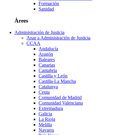
Formación
Sanidad
Àrees
Administración de Justicia
Anar a Administración de Justicia
CCAA
Andalucía
Aragón
Baleares
Canarias
Cantabria
Castilla y León
Castilla-La Mancha
Catalunya
Ceuta
Comunidad de Madrid
Comunidad Valenciana
Extremadura
Galicia
La Rioja
Melilla
Navarra