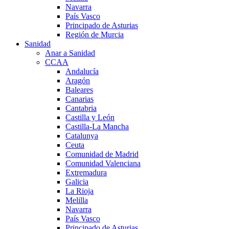
Navarra
País Vasco
Principado de Asturias
Región de Murcia
Sanidad
Anar a Sanidad
CCAA
Andalucía
Aragón
Baleares
Canarias
Cantabria
Castilla y León
Castilla-La Mancha
Catalunya
Ceuta
Comunidad de Madrid
Comunidad Valenciana
Extremadura
Galicia
La Rioja
Melilla
Navarra
País Vasco
Principado de Asturias