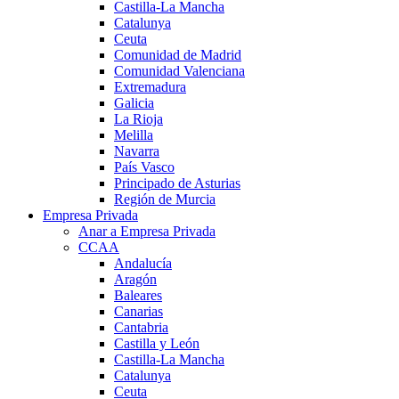
Castilla-La Mancha
Catalunya
Ceuta
Comunidad de Madrid
Comunidad Valenciana
Extremadura
Galicia
La Rioja
Melilla
Navarra
País Vasco
Principado de Asturias
Región de Murcia
Empresa Privada
Anar a Empresa Privada
CCAA
Andalucía
Aragón
Baleares
Canarias
Cantabria
Castilla y León
Castilla-La Mancha
Catalunya
Ceuta