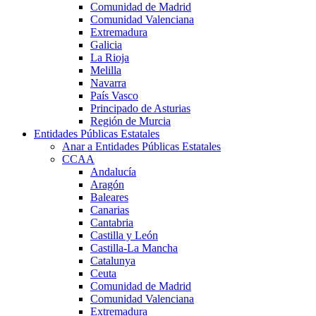
Comunidad de Madrid
Comunidad Valenciana
Extremadura
Galicia
La Rioja
Melilla
Navarra
País Vasco
Principado de Asturias
Región de Murcia
Entidades Públicas Estatales
Anar a Entidades Públicas Estatales
CCAA
Andalucía
Aragón
Baleares
Canarias
Cantabria
Castilla y León
Castilla-La Mancha
Catalunya
Ceuta
Comunidad de Madrid
Comunidad Valenciana
Extremadura