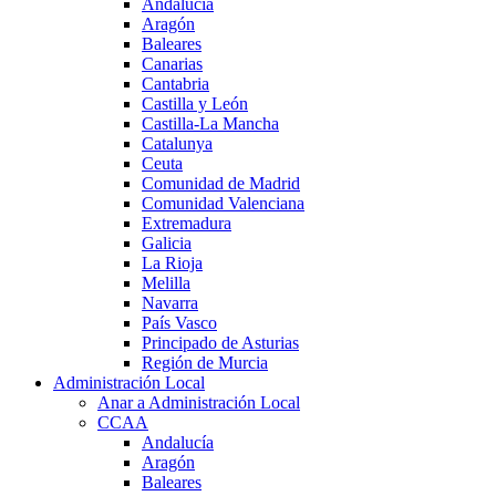
Andalucía
Aragón
Baleares
Canarias
Cantabria
Castilla y León
Castilla-La Mancha
Catalunya
Ceuta
Comunidad de Madrid
Comunidad Valenciana
Extremadura
Galicia
La Rioja
Melilla
Navarra
País Vasco
Principado de Asturias
Región de Murcia
Administración Local
Anar a Administración Local
CCAA
Andalucía
Aragón
Baleares