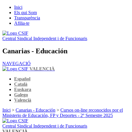
Inici
Els qui Som
Transparència
Afilia-te
Central Sindical Independent i de Funcionaris
Canarias - Educación
NAVEGACIÓ
VALENCIÀ
Español
Català
Euskara
Galego
Valencià
Inici
>
Canarias - Educación
>
Cursos on-line reconocidos por el
Ministerio de Educación, FP y Deportes - 2º Semestre 2025
Central Sindical Independent i de Funcionaris
VALENCIÀ