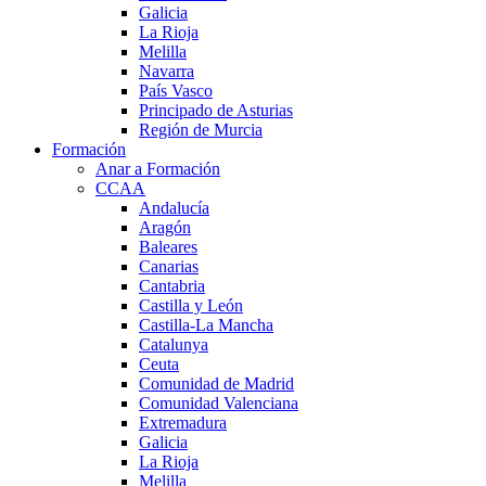
Galicia
La Rioja
Melilla
Navarra
País Vasco
Principado de Asturias
Región de Murcia
Formación
Anar a Formación
CCAA
Andalucía
Aragón
Baleares
Canarias
Cantabria
Castilla y León
Castilla-La Mancha
Catalunya
Ceuta
Comunidad de Madrid
Comunidad Valenciana
Extremadura
Galicia
La Rioja
Melilla