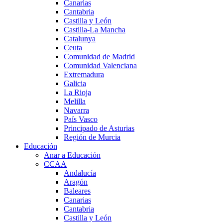
Canarias
Cantabria
Castilla y León
Castilla-La Mancha
Catalunya
Ceuta
Comunidad de Madrid
Comunidad Valenciana
Extremadura
Galicia
La Rioja
Melilla
Navarra
País Vasco
Principado de Asturias
Región de Murcia
Educación
Anar a Educación
CCAA
Andalucía
Aragón
Baleares
Canarias
Cantabria
Castilla y León