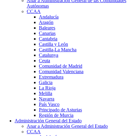
Anar a Administración General de las Comunidades
Autónomas
CCAA
Andalucía
Aragón
Baleares
Canarias
Cantabria
Castilla y León
Castilla-La Mancha
Catalunya
Ceuta
Comunidad de Madrid
Comunidad Valenciana
Extremadura
Galicia
La Rioja
Melilla
Navarra
País Vasco
Principado de Asturias
Región de Murcia
Administración General del Estado
Anar a Administración General del Estado
CCAA