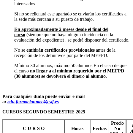
interesados.
Si no se rellenará este apartado se enviarán los certificados a
la sede más cercana a su puesto de trabajo.
En aproximadamente 2 meses desde el final del
curso
(siempre que no haya ninguna incidencia en la
evaluación del expediente) , se podrá disponer del certificado.
No se
emitirán certificados provisionales
antes de la
recepción de los definitivos por parte del MEFPD.
Mínimo 30 alumnos, máximo 50 alumnos.En el caso de que
el curso
no llegar a al mínimo requerido por el MEFPD
(30 alumnos) se devolverá el dinero al alumno
.
Para cualquier duda puede enviar e-mail
a:
edu.formacionmec@csif.es
CURSOS SEGUNDO SEMESTRE 2025
Precio
C U R S O
Horas
Fechas
No
A