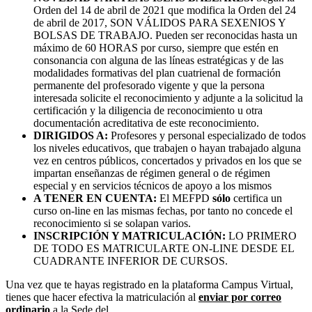
Orden del 14 de abril de 2021 que modifica la Orden del 24
de abril de 2017, SON VÁLIDOS PARA SEXENIOS Y
BOLSAS DE TRABAJO. Pueden ser reconocidas hasta un
máximo de 60 HORAS por curso, siempre que estén en
consonancia con alguna de las líneas estratégicas y de las
modalidades formativas del plan cuatrienal de formación
permanente del profesorado vigente y que la persona
interesada solicite el reconocimiento y adjunte a la solicitud la
certificación y la diligencia de reconocimiento u otra
documentación acreditativa de este reconocimiento.
DIRIGIDOS A:
Profesores y personal especializado de todos
los niveles educativos, que trabajen o hayan trabajado alguna
vez en centros públicos, concertados y privados en los que se
impartan enseñanzas de régimen general o de régimen
especial y en servicios técnicos de apoyo a los mismos
A TENER EN CUENTA:
El MEFPD
sólo
certifica un
curso on-line en las mismas fechas, por tanto no concede el
reconocimiento si se solapan varios.
INSCRIPCIÓN Y MATRICULACIÓN:
LO PRIMERO
DE TODO ES MATRICULARTE ON-LINE DESDE EL
CUADRANTE INFERIOR DE CURSOS.
Una vez que te hayas registrado en la plataforma Campus Virtual,
tienes que hacer efectiva la matriculación al
enviar por correo
ordinario
a la Sede del