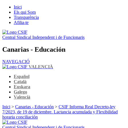
Inici
Els qui Som
Transparència
Afilia-te
Central Sindical Independent i de Funcionaris
Canarias - Educación
NAVEGACIÓ
VALENCIÀ
Español
Català
Euskara
Galego
Valencià
Inici
>
Canarias - Educación
>
CSIF Informa Real Decreto-ley
7/2023, de 19 de diciembre. Lactancia acumulada y Flexibilidad
horaria conciliación
Central Sindical Independent i de Funcionaris