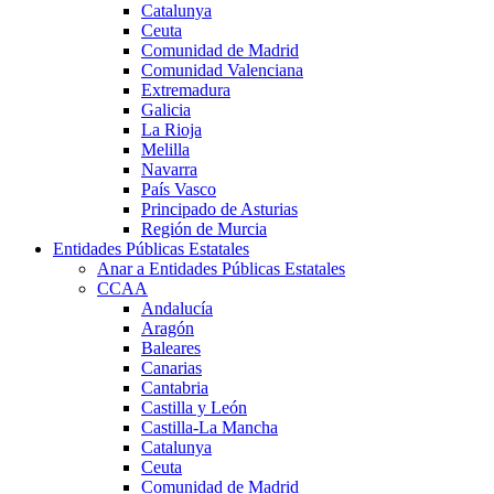
Catalunya
Ceuta
Comunidad de Madrid
Comunidad Valenciana
Extremadura
Galicia
La Rioja
Melilla
Navarra
País Vasco
Principado de Asturias
Región de Murcia
Entidades Públicas Estatales
Anar a Entidades Públicas Estatales
CCAA
Andalucía
Aragón
Baleares
Canarias
Cantabria
Castilla y León
Castilla-La Mancha
Catalunya
Ceuta
Comunidad de Madrid