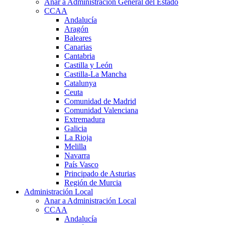
Anar a Administración General del Estado
CCAA
Andalucía
Aragón
Baleares
Canarias
Cantabria
Castilla y León
Castilla-La Mancha
Catalunya
Ceuta
Comunidad de Madrid
Comunidad Valenciana
Extremadura
Galicia
La Rioja
Melilla
Navarra
País Vasco
Principado de Asturias
Región de Murcia
Administración Local
Anar a Administración Local
CCAA
Andalucía