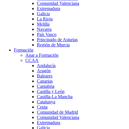
Comunidad Valenciana
Extremadura
Galicia
La Rioja
Melilla
Navarra
País Vasco
Principado de Asturias
Región de Murcia
Formación
Anar a Formación
CCAA
Andalucía
Aragón
Baleares
Canarias
Cantabria
Castilla y León
Castilla-La Mancha
Catalunya
Ceuta
Comunidad de Madrid
Comunidad Valenciana
Extremadura
Galicia