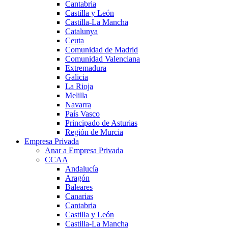
Cantabria
Castilla y León
Castilla-La Mancha
Catalunya
Ceuta
Comunidad de Madrid
Comunidad Valenciana
Extremadura
Galicia
La Rioja
Melilla
Navarra
País Vasco
Principado de Asturias
Región de Murcia
Empresa Privada
Anar a Empresa Privada
CCAA
Andalucía
Aragón
Baleares
Canarias
Cantabria
Castilla y León
Castilla-La Mancha