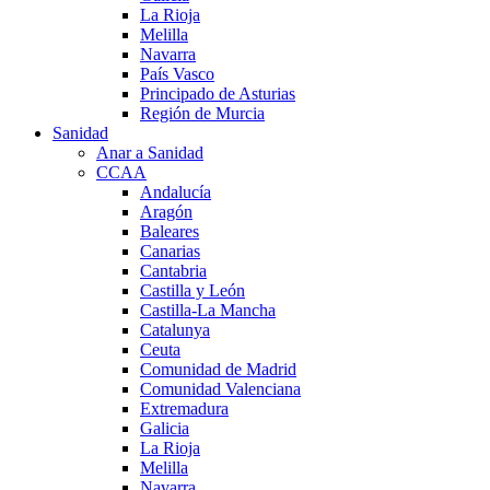
La Rioja
Melilla
Navarra
País Vasco
Principado de Asturias
Región de Murcia
Sanidad
Anar a Sanidad
CCAA
Andalucía
Aragón
Baleares
Canarias
Cantabria
Castilla y León
Castilla-La Mancha
Catalunya
Ceuta
Comunidad de Madrid
Comunidad Valenciana
Extremadura
Galicia
La Rioja
Melilla
Navarra