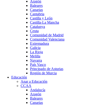
Aragón
Baleares
Canarias
Cantabria
Castilla y León
Castilla-La Mancha
Catalunya
Ceuta
Comunidad de Madrid
Comunidad Valenciana
Extremadura
Galicia
La Rioja
Melilla
Navarra
País Vasco
Principado de Asturias
Región de Murcia
Educación
Anar a Educación
CCAA
Andalucía
Aragón
Baleares
Canarias