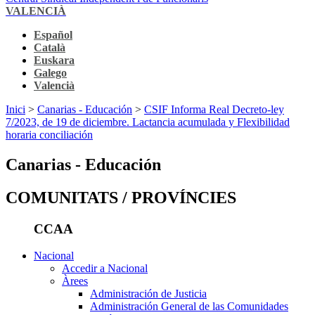
VALENCIÀ
Español
Català
Euskara
Galego
Valencià
Inici
>
Canarias - Educación
>
CSIF Informa Real Decreto-ley
7/2023, de 19 de diciembre. Lactancia acumulada y Flexibilidad
horaria conciliación
Canarias - Educación
COMUNITATS / PROVÍNCIES
CCAA
Nacional
Accedir a Nacional
Àrees
Administración de Justicia
Administración General de las Comunidades