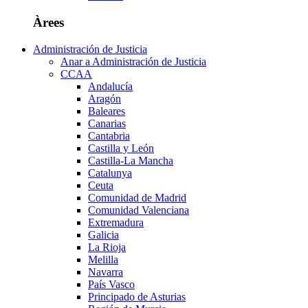
Àrees
Administración de Justicia
Anar a Administración de Justicia
CCAA
Andalucía
Aragón
Baleares
Canarias
Cantabria
Castilla y León
Castilla-La Mancha
Catalunya
Ceuta
Comunidad de Madrid
Comunidad Valenciana
Extremadura
Galicia
La Rioja
Melilla
Navarra
País Vasco
Principado de Asturias