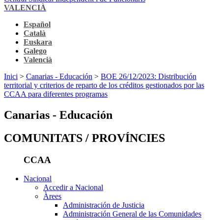
VALENCIÀ
Español
Català
Euskara
Galego
Valencià
Inici
>
Canarias - Educación
>
BOE 26/12/2023: Distribución
territorial y criterios de reparto de los créditos gestionados por las
CCAA para diferentes programas
Canarias - Educación
COMUNITATS / PROVÍNCIES
CCAA
Nacional
Accedir a Nacional
Àrees
Administración de Justicia
Administración General de las Comunidades