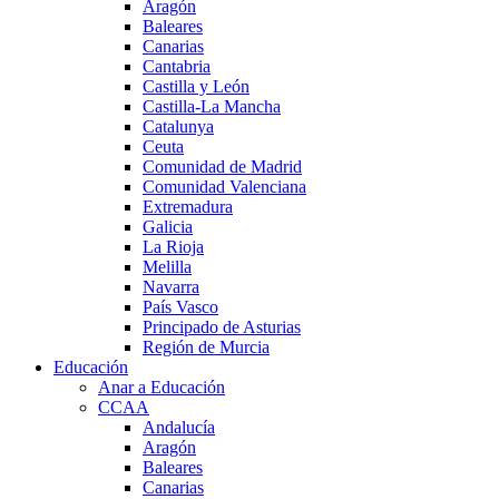
Aragón
Baleares
Canarias
Cantabria
Castilla y León
Castilla-La Mancha
Catalunya
Ceuta
Comunidad de Madrid
Comunidad Valenciana
Extremadura
Galicia
La Rioja
Melilla
Navarra
País Vasco
Principado de Asturias
Región de Murcia
Educación
Anar a Educación
CCAA
Andalucía
Aragón
Baleares
Canarias