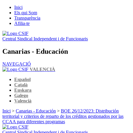
Inici
Els qui Som
Transparència
Afilia-te
Central Sindical Independent i de Funcionaris
Canarias - Educación
NAVEGACIÓ
VALENCIÀ
Español
Català
Euskara
Galego
Valencià
Inici
>
Canarias - Educación
>
BOE 26/12/2023: Distribución
territorial y criterios de reparto de los créditos gestionados por las
CCAA para diferentes programas
Central Sindical Independent i de Funcionaris