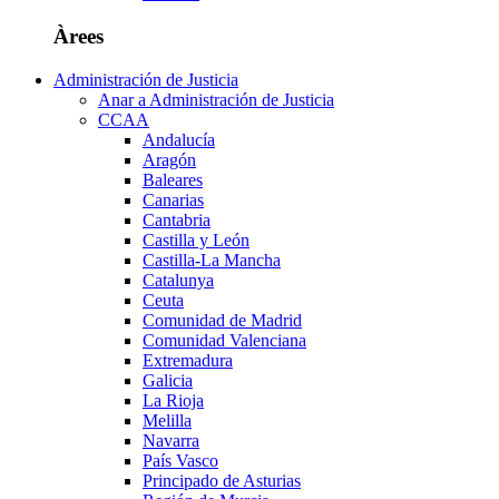
Àrees
Administración de Justicia
Anar a Administración de Justicia
CCAA
Andalucía
Aragón
Baleares
Canarias
Cantabria
Castilla y León
Castilla-La Mancha
Catalunya
Ceuta
Comunidad de Madrid
Comunidad Valenciana
Extremadura
Galicia
La Rioja
Melilla
Navarra
País Vasco
Principado de Asturias