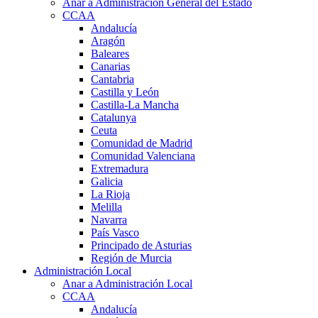
Anar a Administración General del Estado
CCAA
Andalucía
Aragón
Baleares
Canarias
Cantabria
Castilla y León
Castilla-La Mancha
Catalunya
Ceuta
Comunidad de Madrid
Comunidad Valenciana
Extremadura
Galicia
La Rioja
Melilla
Navarra
País Vasco
Principado de Asturias
Región de Murcia
Administración Local
Anar a Administración Local
CCAA
Andalucía