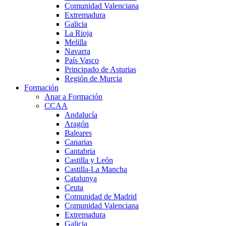
Comunidad Valenciana
Extremadura
Galicia
La Rioja
Melilla
Navarra
País Vasco
Principado de Asturias
Región de Murcia
Formación
Anar a Formación
CCAA
Andalucía
Aragón
Baleares
Canarias
Cantabria
Castilla y León
Castilla-La Mancha
Catalunya
Ceuta
Comunidad de Madrid
Comunidad Valenciana
Extremadura
Galicia