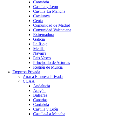
Cantabria
Castilla y León
Castilla-La Mancha
Catalunya
Ceuta
Comunidad de Madrid
Comunidad Valenciana
Extremadura
Galicia
La Rioja
Melilla
Navarra
País Vasco
Principado de Asturias
Región de Murcia
Empresa Privada
Anar a Empresa Privada
CCAA
Andalucía
Aragón
Baleares
Canarias
Cantabria
Castilla y León
Castilla-La Mancha