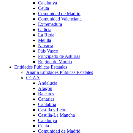
Catalunya
Ceuta
Comunidad de Madrid
Comunidad Valenciana
Extremadura
Galicia
La Rioja
Melilla
Navarra
País Vasco
Principado de Asturias
Región de Murcia
Entidades Públicas Estatales
Anar a Entidades Públicas Estatales
CCAA
Andalucía
Aragón
Baleares
Canarias
Cantabria
Castilla y León
Castilla-La Mancha
Catalunya
Ceuta
Comunidad de Madrid