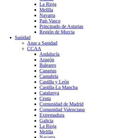
La Rioja
Melilla
Navarra
País Vasco
Principado de Asturias
Región de Murcia
Sanidad
Anar a Sanidad
CCAA
Andalucía
Aragón
Baleares
Canarias
Cantabria
Castilla y León
Castilla-La Mancha
Catalunya
Ceuta
Comunidad de Madrid
Comunidad Valenciana
Extremadura
Galicia
La Rioja
Melilla
Navarra