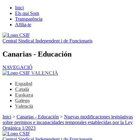
Inici
Els qui Som
Transparència
Afilia-te
Central Sindical Independent i de Funcionaris
Canarias - Educación
NAVEGACIÓ
VALENCIÀ
Español
Català
Euskara
Galego
Valencià
Inici
>
Canarias - Educación
>
Nuevas modificaciones legislativas
sobre permisos e incapacidades temporales establecidas por la Ley
Orgánica 1/2023
Central Sindical Independent i de Funcionaris