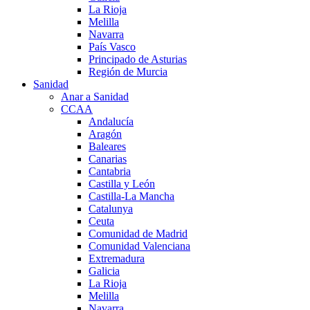
La Rioja
Melilla
Navarra
País Vasco
Principado de Asturias
Región de Murcia
Sanidad
Anar a Sanidad
CCAA
Andalucía
Aragón
Baleares
Canarias
Cantabria
Castilla y León
Castilla-La Mancha
Catalunya
Ceuta
Comunidad de Madrid
Comunidad Valenciana
Extremadura
Galicia
La Rioja
Melilla
Navarra