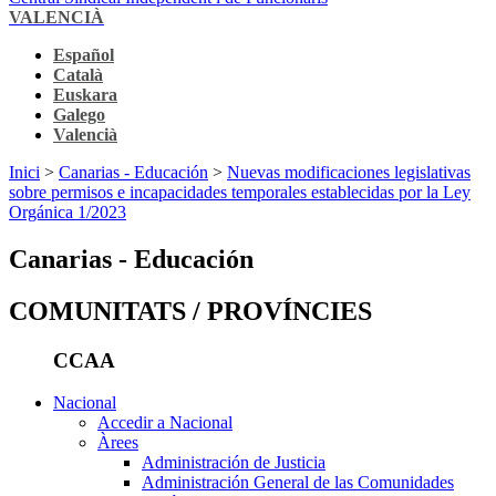
VALENCIÀ
Español
Català
Euskara
Galego
Valencià
Inici
>
Canarias - Educación
>
Nuevas modificaciones legislativas
sobre permisos e incapacidades temporales establecidas por la Ley
Orgánica 1/2023
Canarias - Educación
COMUNITATS / PROVÍNCIES
CCAA
Nacional
Accedir a Nacional
Àrees
Administración de Justicia
Administración General de las Comunidades