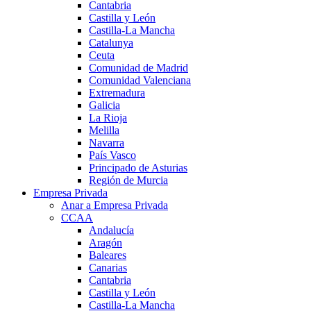
Cantabria
Castilla y León
Castilla-La Mancha
Catalunya
Ceuta
Comunidad de Madrid
Comunidad Valenciana
Extremadura
Galicia
La Rioja
Melilla
Navarra
País Vasco
Principado de Asturias
Región de Murcia
Empresa Privada
Anar a Empresa Privada
CCAA
Andalucía
Aragón
Baleares
Canarias
Cantabria
Castilla y León
Castilla-La Mancha