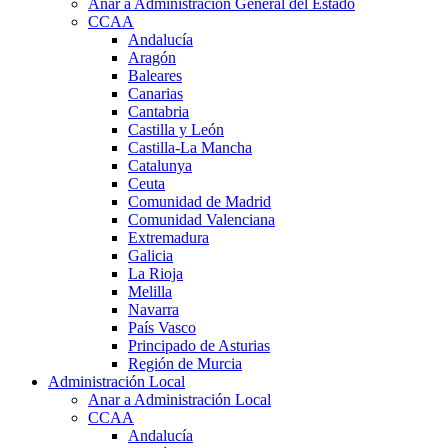
Anar a Administración General del Estado
CCAA
Andalucía
Aragón
Baleares
Canarias
Cantabria
Castilla y León
Castilla-La Mancha
Catalunya
Ceuta
Comunidad de Madrid
Comunidad Valenciana
Extremadura
Galicia
La Rioja
Melilla
Navarra
País Vasco
Principado de Asturias
Región de Murcia
Administración Local
Anar a Administración Local
CCAA
Andalucía