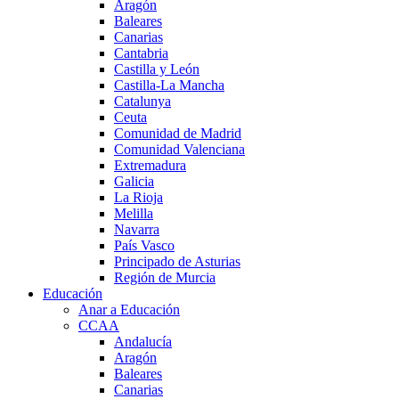
Aragón
Baleares
Canarias
Cantabria
Castilla y León
Castilla-La Mancha
Catalunya
Ceuta
Comunidad de Madrid
Comunidad Valenciana
Extremadura
Galicia
La Rioja
Melilla
Navarra
País Vasco
Principado de Asturias
Región de Murcia
Educación
Anar a Educación
CCAA
Andalucía
Aragón
Baleares
Canarias