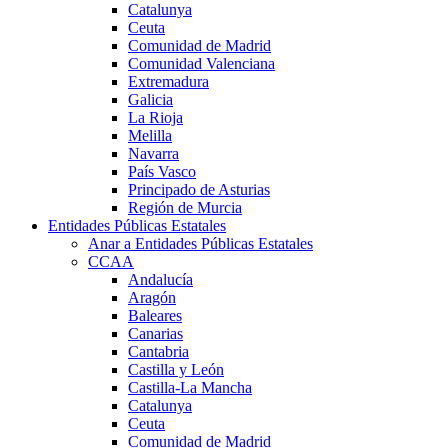
Catalunya
Ceuta
Comunidad de Madrid
Comunidad Valenciana
Extremadura
Galicia
La Rioja
Melilla
Navarra
País Vasco
Principado de Asturias
Región de Murcia
Entidades Públicas Estatales
Anar a Entidades Públicas Estatales
CCAA
Andalucía
Aragón
Baleares
Canarias
Cantabria
Castilla y León
Castilla-La Mancha
Catalunya
Ceuta
Comunidad de Madrid