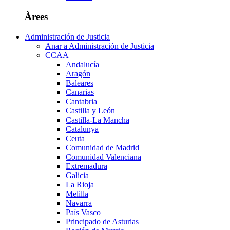
Àrees
Administración de Justicia
Anar a Administración de Justicia
CCAA
Andalucía
Aragón
Baleares
Canarias
Cantabria
Castilla y León
Castilla-La Mancha
Catalunya
Ceuta
Comunidad de Madrid
Comunidad Valenciana
Extremadura
Galicia
La Rioja
Melilla
Navarra
País Vasco
Principado de Asturias