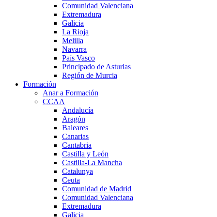
Comunidad Valenciana
Extremadura
Galicia
La Rioja
Melilla
Navarra
País Vasco
Principado de Asturias
Región de Murcia
Formación
Anar a Formación
CCAA
Andalucía
Aragón
Baleares
Canarias
Cantabria
Castilla y León
Castilla-La Mancha
Catalunya
Ceuta
Comunidad de Madrid
Comunidad Valenciana
Extremadura
Galicia