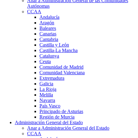
Anar a Administración General de las Comunidades
Autónomas
CCAA
Andalucía
Aragón
Baleares
Canarias
Cantabria
Castilla y León
Castilla-La Mancha
Catalunya
Ceuta
Comunidad de Madrid
Comunidad Valenciana
Extremadura
Galicia
La Rioja
Melilla
Navarra
País Vasco
Principado de Asturias
Región de Murcia
Administración General del Estado
Anar a Administración General del Estado
CCAA