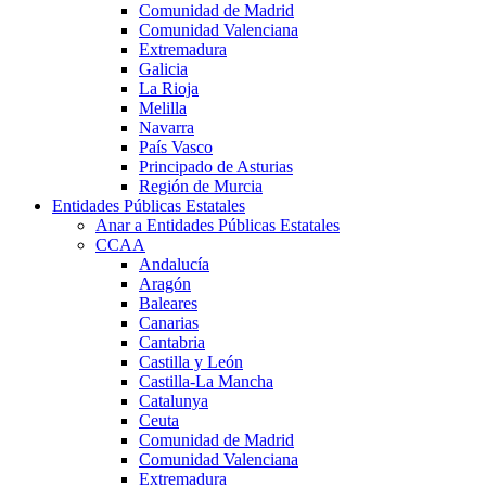
Comunidad de Madrid
Comunidad Valenciana
Extremadura
Galicia
La Rioja
Melilla
Navarra
País Vasco
Principado de Asturias
Región de Murcia
Entidades Públicas Estatales
Anar a Entidades Públicas Estatales
CCAA
Andalucía
Aragón
Baleares
Canarias
Cantabria
Castilla y León
Castilla-La Mancha
Catalunya
Ceuta
Comunidad de Madrid
Comunidad Valenciana
Extremadura