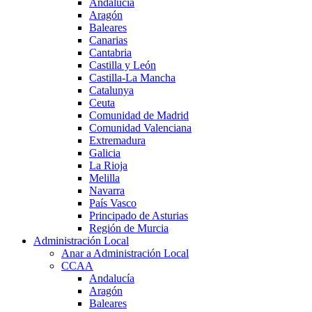
Andalucía
Aragón
Baleares
Canarias
Cantabria
Castilla y León
Castilla-La Mancha
Catalunya
Ceuta
Comunidad de Madrid
Comunidad Valenciana
Extremadura
Galicia
La Rioja
Melilla
Navarra
País Vasco
Principado de Asturias
Región de Murcia
Administración Local
Anar a Administración Local
CCAA
Andalucía
Aragón
Baleares