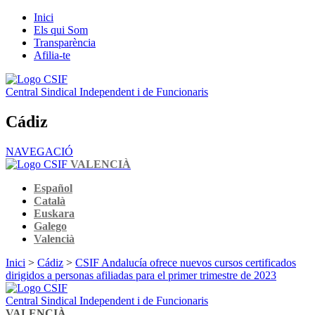
Inici
Els qui Som
Transparència
Afilia-te
Central Sindical Independent i de Funcionaris
Cádiz
NAVEGACIÓ
VALENCIÀ
Español
Català
Euskara
Galego
Valencià
Inici
>
Cádiz
>
CSIF Andalucía ofrece nuevos cursos certificados
dirigidos a personas afiliadas para el primer trimestre de 2023
Central Sindical Independent i de Funcionaris
VALENCIÀ