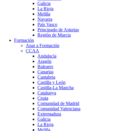
Galicia
La Rioja
Melilla
Navarra
País Vasco
Principado de Asturias
Región de Murcia
Formación
Anar a Formación
CCAA
Andalucía
Aragón
Baleares
Canarias
Cantabria
Castilla y León
Castilla-La Mancha
Catalunya
Ceuta
Comunidad de Madrid
Comunidad Valenciana
Extremadura
Galicia
La Rioja
Melilla