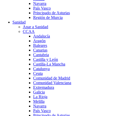
Navarra
País Vasco
Principado de Asturias
Región de Murcia
Sanidad
Anar a Sanidad
CCAA
Andalucía
Aragón
Baleares
Canarias
Cantabria
Castilla y León
Castilla-La Mancha
Catalunya
Ceuta
Comunidad de Madrid
Comunidad Valenciana
Extremadura
Galicia
La Rioja
Melilla
Navarra
País Vasco
Principado de Asturias