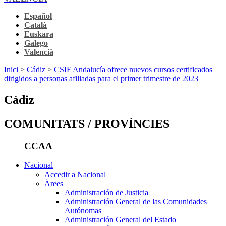
Español
Català
Euskara
Galego
Valencià
Inici
>
Cádiz
>
CSIF Andalucía ofrece nuevos cursos certificados
dirigidos a personas afiliadas para el primer trimestre de 2023
Cádiz
COMUNITATS / PROVÍNCIES
CCAA
Nacional
Accedir a Nacional
Àrees
Administración de Justicia
Administración General de las Comunidades
Autónomas
Administración General del Estado