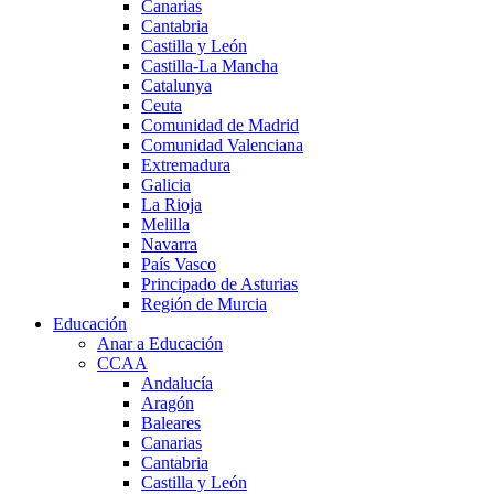
Canarias
Cantabria
Castilla y León
Castilla-La Mancha
Catalunya
Ceuta
Comunidad de Madrid
Comunidad Valenciana
Extremadura
Galicia
La Rioja
Melilla
Navarra
País Vasco
Principado de Asturias
Región de Murcia
Educación
Anar a Educación
CCAA
Andalucía
Aragón
Baleares
Canarias
Cantabria
Castilla y León