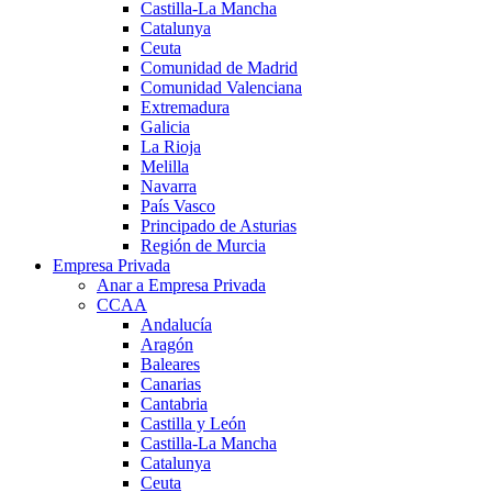
Castilla-La Mancha
Catalunya
Ceuta
Comunidad de Madrid
Comunidad Valenciana
Extremadura
Galicia
La Rioja
Melilla
Navarra
País Vasco
Principado de Asturias
Región de Murcia
Empresa Privada
Anar a Empresa Privada
CCAA
Andalucía
Aragón
Baleares
Canarias
Cantabria
Castilla y León
Castilla-La Mancha
Catalunya
Ceuta