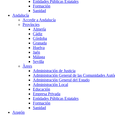
Entidades Públicas Estatales
Formación
Sanidad
Andalucía
Accedir a Andalucía
Províncies
Almería
Cádiz
Córdoba
Granada
Huelva
Jaén
Málaga
Sevilla
Àrees
Administración de Justicia
Administración General de las Comunidades Aut
Administración General del Estado
Administración Local
Educación
Empresa Privada
Entidades Públicas Estatales
Formación
Sanidad
Aragón