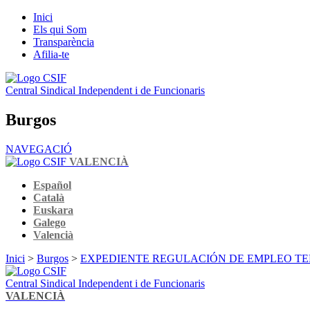
Inici
Els qui Som
Transparència
Afilia-te
Central Sindical Independent i de Funcionaris
Burgos
NAVEGACIÓ
VALENCIÀ
Español
Català
Euskara
Galego
Valencià
Inici
>
Burgos
>
EXPEDIENTE REGULACIÓN DE EMPLEO TE
Central Sindical Independent i de Funcionaris
VALENCIÀ