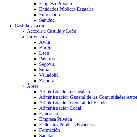
Empresa Privada
Entidades Públicas Estatales
Formación
Sanidad
Castilla y León
Accedir a Castilla y León
Províncies
Ávila
Burgos
León
Palencia
Segovia
Soria
Valladolid
Zamora
Àrees
Administración de Justicia
Administración General de las Comunidades Aut
Administración General del Estado
Administración Local
Educación
Empresa Privada
Entidades Públicas Estatales
Formación
Sanidad