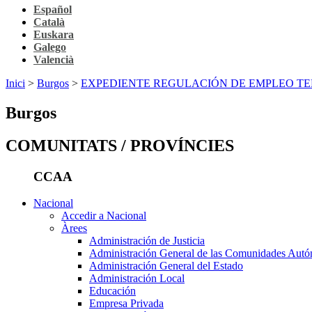
Español
Català
Euskara
Galego
Valencià
Inici
>
Burgos
>
EXPEDIENTE REGULACIÓN DE EMPLEO TE
Burgos
COMUNITATS / PROVÍNCIES
CCAA
Nacional
Accedir a Nacional
Àrees
Administración de Justicia
Administración General de las Comunidades Aut
Administración General del Estado
Administración Local
Educación
Empresa Privada