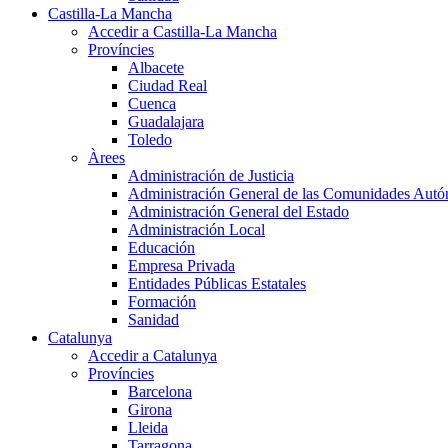
Castilla-La Mancha
Accedir a Castilla-La Mancha
Províncies
Albacete
Ciudad Real
Cuenca
Guadalajara
Toledo
Àrees
Administración de Justicia
Administración General de las Comunidades Aut
Administración General del Estado
Administración Local
Educación
Empresa Privada
Entidades Públicas Estatales
Formación
Sanidad
Catalunya
Accedir a Catalunya
Províncies
Barcelona
Girona
Lleida
Tarragona