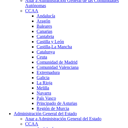
Anar a Administración General de las Comunidades
Autónomas
CCAA
Andalucía
Aragón
Baleares
Canarias
Cantabria
Castilla y León
Castilla-La Mancha
Catalunya
Ceuta
Comunidad de Madrid
Comunidad Valenciana
Extremadura
Galicia
La Rioja
Melilla
Navarra
País Vasco
Principado de Asturias
Región de Murcia
Administración General del Estado
Anar a Administración General del Estado
CCAA