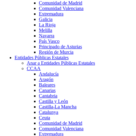
Comunidad de Madrid
Comunidad Valenciana
Extremadura
Galicia
La Rioja
Melilla
Navarra
País Vasco
Principado de Asturias
Región de Murcia
Entidades Públicas Estatales
Anar a Entidades Públicas Estatales
CCAA
Andalucía
Aragón
Baleares
Canarias
Cantabria
Castilla y León
Castilla-La Mancha
Catalunya
Ceuta
Comunidad de Madrid
Comunidad Valenciana
Extremadura