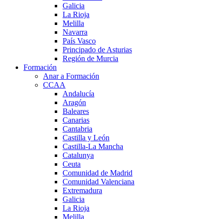
Galicia
La Rioja
Melilla
Navarra
País Vasco
Principado de Asturias
Región de Murcia
Formación
Anar a Formación
CCAA
Andalucía
Aragón
Baleares
Canarias
Cantabria
Castilla y León
Castilla-La Mancha
Catalunya
Ceuta
Comunidad de Madrid
Comunidad Valenciana
Extremadura
Galicia
La Rioja
Melilla