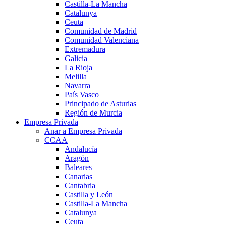
Castilla-La Mancha
Catalunya
Ceuta
Comunidad de Madrid
Comunidad Valenciana
Extremadura
Galicia
La Rioja
Melilla
Navarra
País Vasco
Principado de Asturias
Región de Murcia
Empresa Privada
Anar a Empresa Privada
CCAA
Andalucía
Aragón
Baleares
Canarias
Cantabria
Castilla y León
Castilla-La Mancha
Catalunya
Ceuta