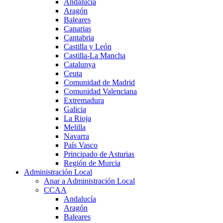
Andalucía
Aragón
Baleares
Canarias
Cantabria
Castilla y León
Castilla-La Mancha
Catalunya
Ceuta
Comunidad de Madrid
Comunidad Valenciana
Extremadura
Galicia
La Rioja
Melilla
Navarra
País Vasco
Principado de Asturias
Región de Murcia
Administración Local
Anar a Administración Local
CCAA
Andalucía
Aragón
Baleares