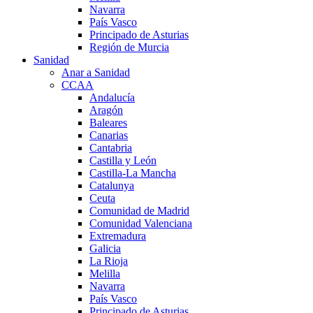
Navarra
País Vasco
Principado de Asturias
Región de Murcia
Sanidad
Anar a Sanidad
CCAA
Andalucía
Aragón
Baleares
Canarias
Cantabria
Castilla y León
Castilla-La Mancha
Catalunya
Ceuta
Comunidad de Madrid
Comunidad Valenciana
Extremadura
Galicia
La Rioja
Melilla
Navarra
País Vasco
Principado de Asturias