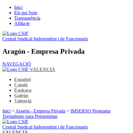
Inici
Els qui Som
Transparència
Afilia-te
Central Sindical Independent i de Funcionaris
Aragón - Empresa Privada
NAVEGACIÓ
VALENCIÀ
Español
Català
Euskara
Galego
Valencià
Inici
>
Aragón - Empresa Privada
>
IMSERSO Programa
Termalismo para Pensionistas
Central Sindical Independent i de Funcionaris
VALENCIÀ