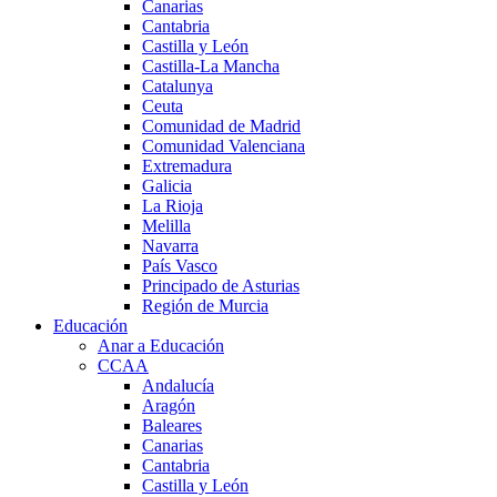
Canarias
Cantabria
Castilla y León
Castilla-La Mancha
Catalunya
Ceuta
Comunidad de Madrid
Comunidad Valenciana
Extremadura
Galicia
La Rioja
Melilla
Navarra
País Vasco
Principado de Asturias
Región de Murcia
Educación
Anar a Educación
CCAA
Andalucía
Aragón
Baleares
Canarias
Cantabria
Castilla y León