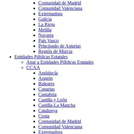
Comunidad de Madrid
Comunidad Valenciana
Extremadura
Galicia
La Rioja
Melilla
Navarra
País Vasco
Principado de Asturias
Región de Murcia
Entidades Públicas Estatales
Anar a Entidades Públicas Estatales
CCAA
Andalucía
Aragón
Baleares
Canarias
Cantabria
Castilla y León
Castilla-La Mancha
Catalunya
Ceuta
Comunidad de Madrid
Comunidad Valenciana
Extremadura