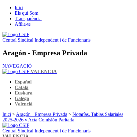
Inici
Els qui Som
Transparència
Afilia-te
Central Sindical Independent i de Funcionaris
Aragón - Empresa Privada
NAVEGACIÓ
VALENCIÀ
Español
Català
Euskara
Galego
Valencià
Inici
>
Aragón - Empresa Privada
>
Notarías. Tablas Salariales
2025-2026 y Acta Comisión Paritaria
Central Sindical Independent i de Funcionaris
VALENCIÀ