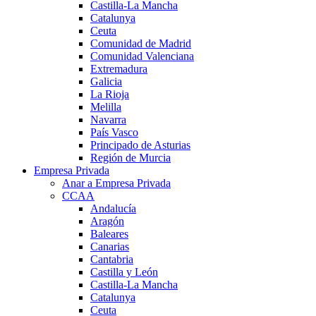
Castilla-La Mancha
Catalunya
Ceuta
Comunidad de Madrid
Comunidad Valenciana
Extremadura
Galicia
La Rioja
Melilla
Navarra
País Vasco
Principado de Asturias
Región de Murcia
Empresa Privada
Anar a Empresa Privada
CCAA
Andalucía
Aragón
Baleares
Canarias
Cantabria
Castilla y León
Castilla-La Mancha
Catalunya
Ceuta