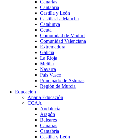
Canarias
Cantabria
Castilla y León
Castilla-La Mancha
Catalunya
Ceuta
Comunidad de Madrid
Comunidad Valenciana
Extremadura
Galicia
La Rioja
Melilla
Navarra
País Vasco
Principado de Asturias
Región de Murcia
Educación
Anar a Educación
CCAA
Andalucía
Aragón
Baleares
Canarias
Cantabria
Castilla y León