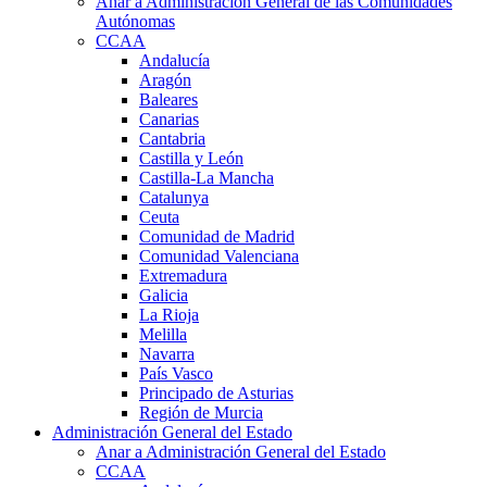
Anar a Administración General de las Comunidades
Autónomas
CCAA
Andalucía
Aragón
Baleares
Canarias
Cantabria
Castilla y León
Castilla-La Mancha
Catalunya
Ceuta
Comunidad de Madrid
Comunidad Valenciana
Extremadura
Galicia
La Rioja
Melilla
Navarra
País Vasco
Principado de Asturias
Región de Murcia
Administración General del Estado
Anar a Administración General del Estado
CCAA