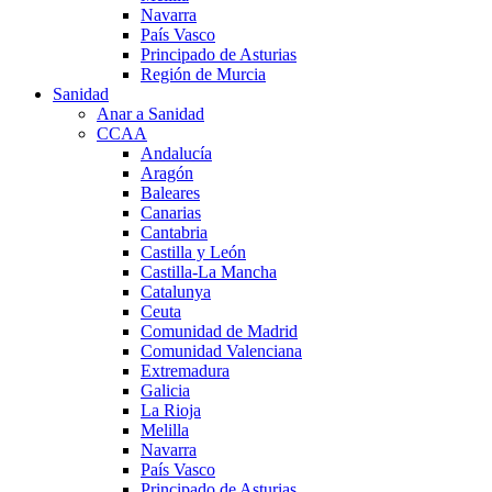
Navarra
País Vasco
Principado de Asturias
Región de Murcia
Sanidad
Anar a Sanidad
CCAA
Andalucía
Aragón
Baleares
Canarias
Cantabria
Castilla y León
Castilla-La Mancha
Catalunya
Ceuta
Comunidad de Madrid
Comunidad Valenciana
Extremadura
Galicia
La Rioja
Melilla
Navarra
País Vasco
Principado de Asturias