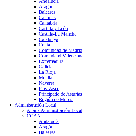
Andalucía
Aragón
Baleares
Canarias
Cantabria
Castilla y León
Castilla-La Mancha
Catalunya
Ceuta
Comunidad de Madrid
Comunidad Valenciana
Extremadura
Galicia
La Rioja
Melilla
Navarra
País Vasco
Principado de Asturias
Región de Murcia
Administración Local
Anar a Administración Local
CCAA
Andalucía
Aragón
Baleares