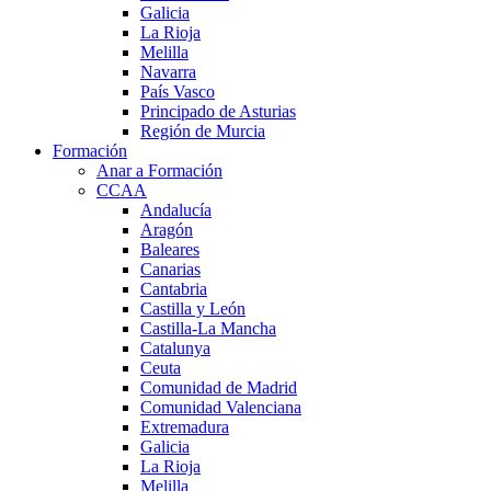
Galicia
La Rioja
Melilla
Navarra
País Vasco
Principado de Asturias
Región de Murcia
Formación
Anar a Formación
CCAA
Andalucía
Aragón
Baleares
Canarias
Cantabria
Castilla y León
Castilla-La Mancha
Catalunya
Ceuta
Comunidad de Madrid
Comunidad Valenciana
Extremadura
Galicia
La Rioja
Melilla