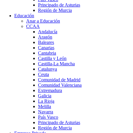
Principado de Asturias
Región de Murcia
Educación
Anar a Educación
CCAA
Andalucía
Aragón
Baleares
Canarias
Cantabria
Castilla y León
Castilla-La Mancha
Catalunya
Ceuta
Comunidad de Madrid
Comunidad Valenciana
Extremadura
Galicia
La Rioja
Melilla
Navarra
País Vasco
Principado de Asturias
Región de Murcia