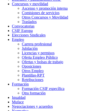
Concursos y movilidad
Ascenso y promoción interna
Comisiones de servicios
Otros Concursos y Movilidad
Traslados
Convocatorias
CSIF Europa
Elecciones Sindicales
Empleo
Carrera profesional
Jubilación
Licencias y permisos
Oferta Empleo Público
Ofertas y bolsas de trabajo
Oposiciones
Otros Empleo
Plantillas-RPT
Retribuciones
Formación
Formación CSIF específica
Otra formación
Igualdad
Muface
Negociaciones y acuerdos
Normativa