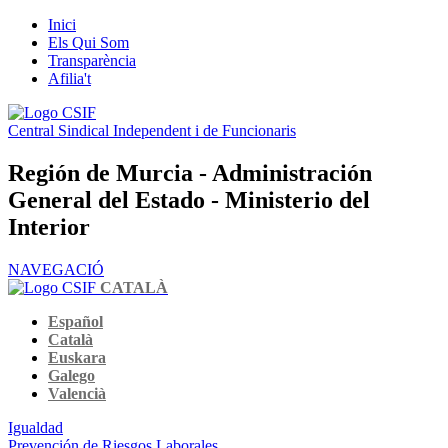
Inici
Els Qui Som
Transparència
Afilia't
Central Sindical Independent i de Funcionaris
Región de Murcia - Administración
General del Estado - Ministerio del
Interior
NAVEGACIÓ
CATALÀ
Español
Català
Euskara
Galego
Valencià
Igualdad
Prevención de Riesgos Laborales