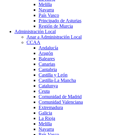
Melilla
Navarra
País Vasco
Principado de Asturias
Región de Murcia
Administración Local
Anar a Administración Local
CCAA
Andalucía
Aragón
Baleares
Canarias
Cantabria
Castilla y León
Castilla-La Mancha
Catalunya
Ceuta
Comunidad de Madrid
Comunidad Valenciana
Extremadura
Galicia
La Rioja
Melilla
Navarra
País Vasco