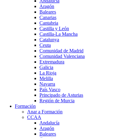
Andalucía
Aragón
Baleares
Canarias
Cantabria
Castilla y León
Castilla-La Mancha
Catalunya
Ceuta
Comunidad de Madrid
Comunidad Valenciana
Extremadura
Galicia
La Rioja
Melilla
Navarra
País Vasco
Principado de Asturias
Región de Murcia
Formación
Anar a Formación
CCAA
Andalucía
Aragón
Baleares