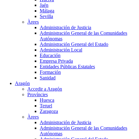
Jaén
Málaga
Sevilla
Àrees
Administración de Justicia
Administración General de las Comunidades
Autónomas
Administración General del Estado
Administración Local
Educación
Empresa Privada
Entidades Públicas Estatales
Formación
Sanidad
Aragón
Accedir a Aragón
Províncies
Huesca
Teruel
Zaragoza
Àrees
Administración de Justicia
Administración General de las Comunidades
Autónomas