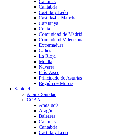
Canarias
Cantabria
Castilla y León
Castilla-La Mancha
Catalunya
Ceuta
Comunidad de Madrid
Comunidad Valenciana
Extremadura
Galicia
La Rioja
Melilla
Navarra
País Vasco
Principado de Asturias
Región de Murcia
Sanidad
Anar a Sanidad
CCAA
Andalucía
Aragón
Baleares
Canarias
Cantabria
Castilla y León