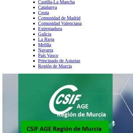
Castilla-La Mancha
Catalunya
Ceuta
Comunidad de Madrid
Comunidad Valenciana
Extremadura
Galicia
La Rioja
Melilla
Navarra
País Vasco
Principado de Asturias
Región de Murcia