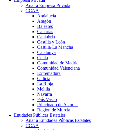
Empresa Privada
Anar a Empresa Privada
CCAA
Andalucía
Aragón
Baleares
Canarias
Cantabria
Castilla y León
Castilla-La Mancha
Catalunya
Ceuta
Comunidad de Madrid
Comunidad Valenciana
Extremadura
Galicia
La Rioja
Melilla
Navarra
País Vasco
Principado de Asturias
Región de Murcia
Entidades Públicas Estatales
Anar a Entidades Públicas Estatales
CCAA