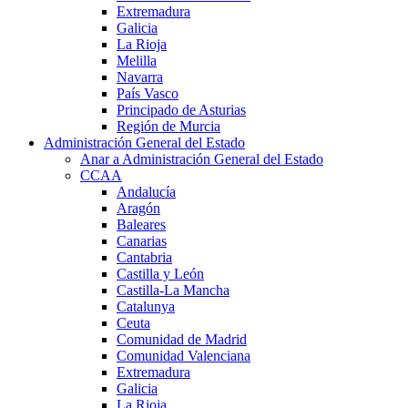
Extremadura
Galicia
La Rioja
Melilla
Navarra
País Vasco
Principado de Asturias
Región de Murcia
Administración General del Estado
Anar a Administración General del Estado
CCAA
Andalucía
Aragón
Baleares
Canarias
Cantabria
Castilla y León
Castilla-La Mancha
Catalunya
Ceuta
Comunidad de Madrid
Comunidad Valenciana
Extremadura
Galicia
La Rioja