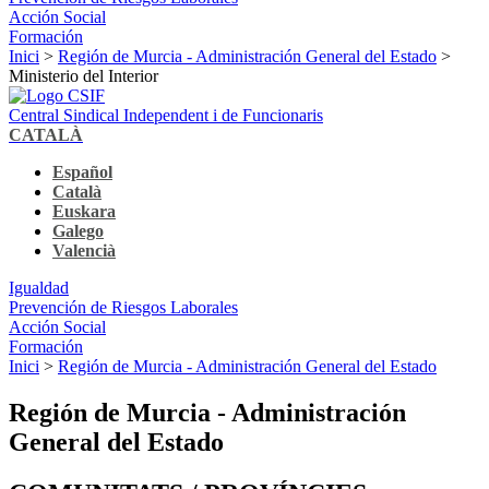
Acción Social
Formación
Inici
>
Región de Murcia - Administración General del Estado
>
Ministerio del Interior
Central Sindical Independent i de Funcionaris
CATALÀ
Español
Català
Euskara
Galego
Valencià
Igualdad
Prevención de Riesgos Laborales
Acción Social
Formación
Inici
>
Región de Murcia - Administración General del Estado
Región de Murcia - Administración
General del Estado