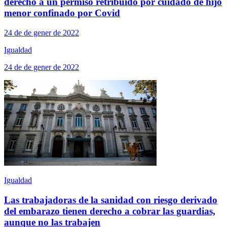
derecho a un permiso retribuido por cuidado de hijo
menor confinado por Covid
24 de de gener de 2022
Igualdad
24 de de gener de 2022
Igualdad
Las trabajadoras de la sanidad con riesgo derivado
del embarazo tienen derecho a cobrar las guardias,
aunque no las trabajen