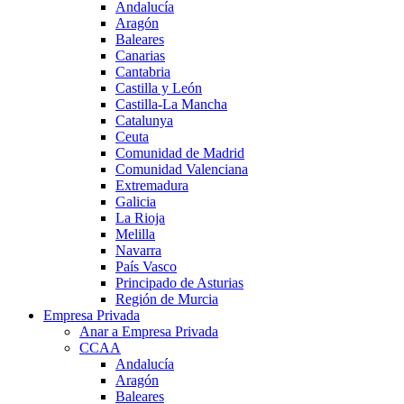
Andalucía
Aragón
Baleares
Canarias
Cantabria
Castilla y León
Castilla-La Mancha
Catalunya
Ceuta
Comunidad de Madrid
Comunidad Valenciana
Extremadura
Galicia
La Rioja
Melilla
Navarra
País Vasco
Principado de Asturias
Región de Murcia
Empresa Privada
Anar a Empresa Privada
CCAA
Andalucía
Aragón
Baleares