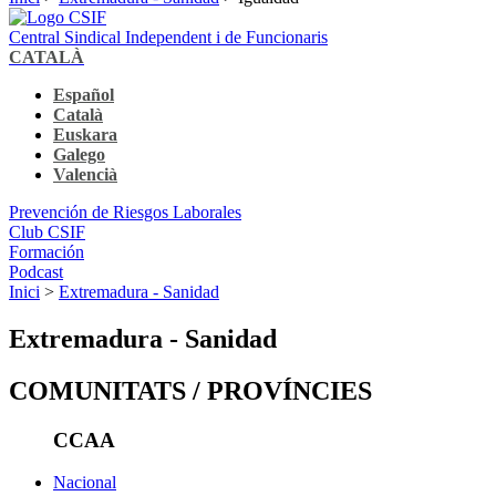
Central Sindical Independent i de Funcionaris
CATALÀ
Español
Català
Euskara
Galego
Valencià
Prevención de Riesgos Laborales
Club CSIF
Formación
Podcast
Inici
>
Extremadura - Sanidad
Extremadura - Sanidad
COMUNITATS / PROVÍNCIES
CCAA
Nacional