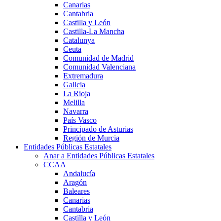
Canarias
Cantabria
Castilla y León
Castilla-La Mancha
Catalunya
Ceuta
Comunidad de Madrid
Comunidad Valenciana
Extremadura
Galicia
La Rioja
Melilla
Navarra
País Vasco
Principado de Asturias
Región de Murcia
Entidades Públicas Estatales
Anar a Entidades Públicas Estatales
CCAA
Andalucía
Aragón
Baleares
Canarias
Cantabria
Castilla y León