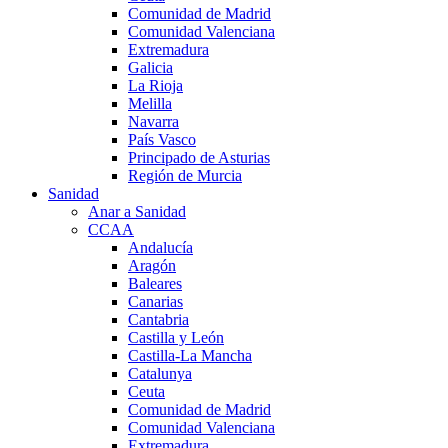
Comunidad de Madrid
Comunidad Valenciana
Extremadura
Galicia
La Rioja
Melilla
Navarra
País Vasco
Principado de Asturias
Región de Murcia
Sanidad
Anar a Sanidad
CCAA
Andalucía
Aragón
Baleares
Canarias
Cantabria
Castilla y León
Castilla-La Mancha
Catalunya
Ceuta
Comunidad de Madrid
Comunidad Valenciana
Extremadura