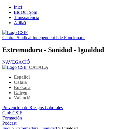
Inici
Els Qui Som
Transparència
Afilia't
Central Sindical Independent i de Funcionaris
Extremadura - Sanidad - Igualdad
NAVEGACIÓ
CATALÀ
Español
Català
Euskara
Galego
Valencià
Prevención de Riesgos Laborales
Club CSIF
Formación
Podcast
Inici
>
Extremadura - Sanidad
> Igualdad