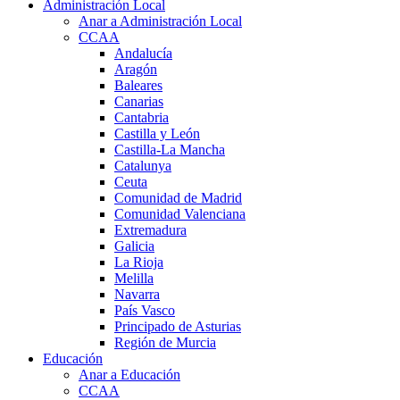
Administración Local
Anar a Administración Local
CCAA
Andalucía
Aragón
Baleares
Canarias
Cantabria
Castilla y León
Castilla-La Mancha
Catalunya
Ceuta
Comunidad de Madrid
Comunidad Valenciana
Extremadura
Galicia
La Rioja
Melilla
Navarra
País Vasco
Principado de Asturias
Región de Murcia
Educación
Anar a Educación
CCAA