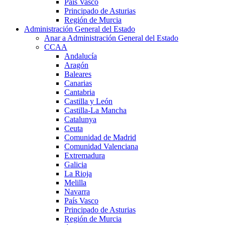
País Vasco
Principado de Asturias
Región de Murcia
Administración General del Estado
Anar a Administración General del Estado
CCAA
Andalucía
Aragón
Baleares
Canarias
Cantabria
Castilla y León
Castilla-La Mancha
Catalunya
Ceuta
Comunidad de Madrid
Comunidad Valenciana
Extremadura
Galicia
La Rioja
Melilla
Navarra
País Vasco
Principado de Asturias
Región de Murcia