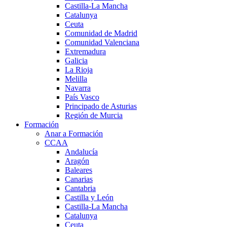
Castilla-La Mancha
Catalunya
Ceuta
Comunidad de Madrid
Comunidad Valenciana
Extremadura
Galicia
La Rioja
Melilla
Navarra
País Vasco
Principado de Asturias
Región de Murcia
Formación
Anar a Formación
CCAA
Andalucía
Aragón
Baleares
Canarias
Cantabria
Castilla y León
Castilla-La Mancha
Catalunya
Ceuta