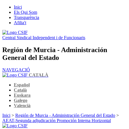
Inici
Els Qui Som
Transparència
Afilia't
Central Sindical Independent i de Funcionaris
Región de Murcia - Administración
General del Estado
NAVEGACIÓ
CATALÀ
Español
Català
Euskara
Galego
Valencià
Inici
>
Región de Murcia - Administración General del Estado
>
AEAT-Segunda adjudicación Promoción Interna Horizontal