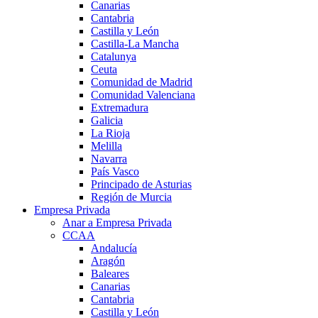
Canarias
Cantabria
Castilla y León
Castilla-La Mancha
Catalunya
Ceuta
Comunidad de Madrid
Comunidad Valenciana
Extremadura
Galicia
La Rioja
Melilla
Navarra
País Vasco
Principado de Asturias
Región de Murcia
Empresa Privada
Anar a Empresa Privada
CCAA
Andalucía
Aragón
Baleares
Canarias
Cantabria
Castilla y León