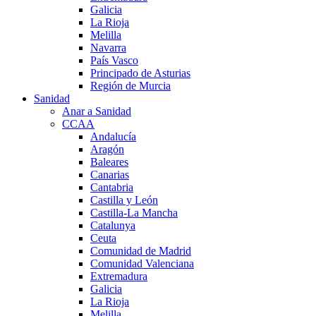
Galicia
La Rioja
Melilla
Navarra
País Vasco
Principado de Asturias
Región de Murcia
Sanidad
Anar a Sanidad
CCAA
Andalucía
Aragón
Baleares
Canarias
Cantabria
Castilla y León
Castilla-La Mancha
Catalunya
Ceuta
Comunidad de Madrid
Comunidad Valenciana
Extremadura
Galicia
La Rioja
Melilla