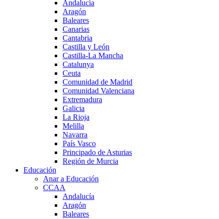
Andalucía
Aragón
Baleares
Canarias
Cantabria
Castilla y León
Castilla-La Mancha
Catalunya
Ceuta
Comunidad de Madrid
Comunidad Valenciana
Extremadura
Galicia
La Rioja
Melilla
Navarra
País Vasco
Principado de Asturias
Región de Murcia
Educación
Anar a Educación
CCAA
Andalucía
Aragón
Baleares