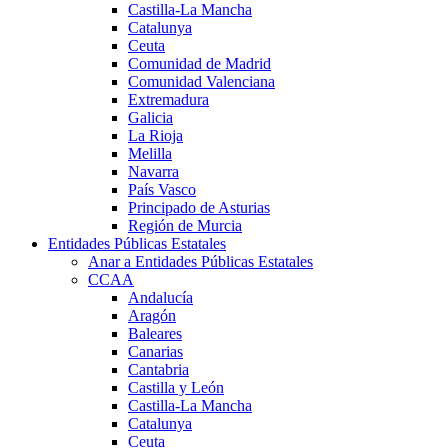
Castilla-La Mancha
Catalunya
Ceuta
Comunidad de Madrid
Comunidad Valenciana
Extremadura
Galicia
La Rioja
Melilla
Navarra
País Vasco
Principado de Asturias
Región de Murcia
Entidades Públicas Estatales
Anar a Entidades Públicas Estatales
CCAA
Andalucía
Aragón
Baleares
Canarias
Cantabria
Castilla y León
Castilla-La Mancha
Catalunya
Ceuta