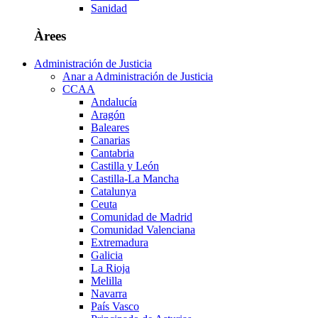
Sanidad
Àrees
Administración de Justicia
Anar a Administración de Justicia
CCAA
Andalucía
Aragón
Baleares
Canarias
Cantabria
Castilla y León
Castilla-La Mancha
Catalunya
Ceuta
Comunidad de Madrid
Comunidad Valenciana
Extremadura
Galicia
La Rioja
Melilla
Navarra
País Vasco