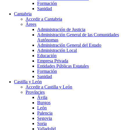
Formación
Sanidad
Cantabria
Accedir a Cantabria
Àrees
Administración de Justicia
Administración General de las Comunidades
Autónomas
Administración General del Estado
Administración Local
Educación
Empresa Privada
Entidades Públicas Estatales
Formación
Sanidad
Castilla y León
Accedir a Castilla y León
Províncies
Ávila
Burgos
León
Palencia
Segovia
Soria
Valladolid