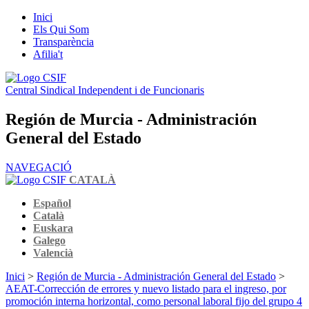
Inici
Els Qui Som
Transparència
Afilia't
Central Sindical Independent i de Funcionaris
Región de Murcia - Administración
General del Estado
NAVEGACIÓ
CATALÀ
Español
Català
Euskara
Galego
Valencià
Inici
>
Región de Murcia - Administración General del Estado
>
AEAT-Corrección de errores y nuevo listado para el ingreso, por
promoción interna horizontal, como personal laboral fijo del grupo 4