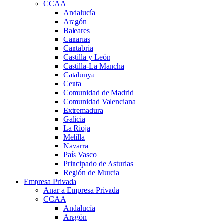
CCAA
Andalucía
Aragón
Baleares
Canarias
Cantabria
Castilla y León
Castilla-La Mancha
Catalunya
Ceuta
Comunidad de Madrid
Comunidad Valenciana
Extremadura
Galicia
La Rioja
Melilla
Navarra
País Vasco
Principado de Asturias
Región de Murcia
Empresa Privada
Anar a Empresa Privada
CCAA
Andalucía
Aragón