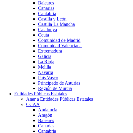
Baleares
Canarias
Cantabria
Castilla y León
Castilla-La Mancha
Catalunya
Ceuta
Comunidad de Madrid
Comunidad Valenciana
Extremadura
Galicia
La Rioja
Melilla
Navarra
País Vasco
Principado de Asturias
Región de Murcia
Entidades Públicas Estatales
Anar a Entidades Públicas Estatales
CCAA
Andalucía
Aragón
Baleares
Canarias
Cantabria