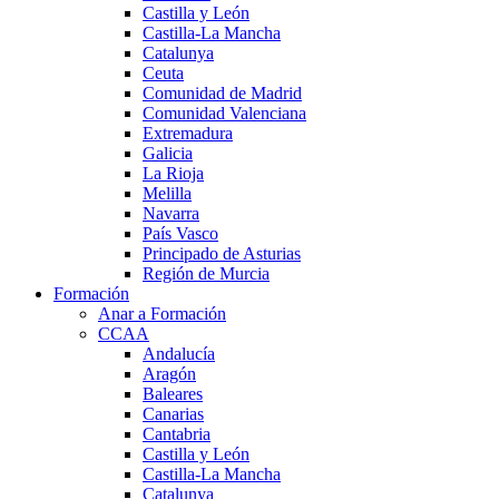
Castilla y León
Castilla-La Mancha
Catalunya
Ceuta
Comunidad de Madrid
Comunidad Valenciana
Extremadura
Galicia
La Rioja
Melilla
Navarra
País Vasco
Principado de Asturias
Región de Murcia
Formación
Anar a Formación
CCAA
Andalucía
Aragón
Baleares
Canarias
Cantabria
Castilla y León
Castilla-La Mancha
Catalunya