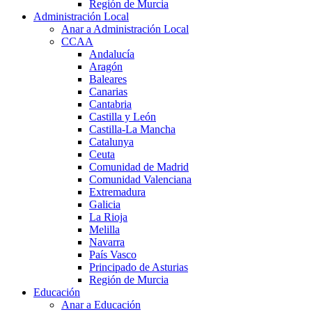
Región de Murcia
Administración Local
Anar a Administración Local
CCAA
Andalucía
Aragón
Baleares
Canarias
Cantabria
Castilla y León
Castilla-La Mancha
Catalunya
Ceuta
Comunidad de Madrid
Comunidad Valenciana
Extremadura
Galicia
La Rioja
Melilla
Navarra
País Vasco
Principado de Asturias
Región de Murcia
Educación
Anar a Educación