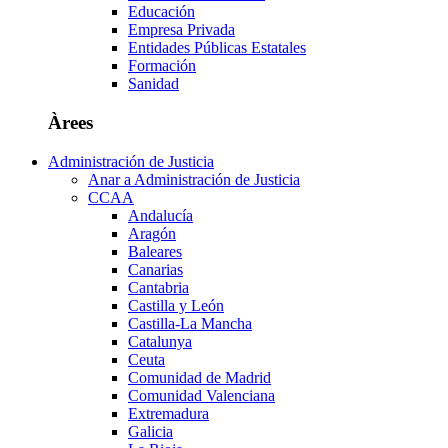
Educación
Empresa Privada
Entidades Públicas Estatales
Formación
Sanidad
Àrees
Administración de Justicia
Anar a Administración de Justicia
CCAA
Andalucía
Aragón
Baleares
Canarias
Cantabria
Castilla y León
Castilla-La Mancha
Catalunya
Ceuta
Comunidad de Madrid
Comunidad Valenciana
Extremadura
Galicia