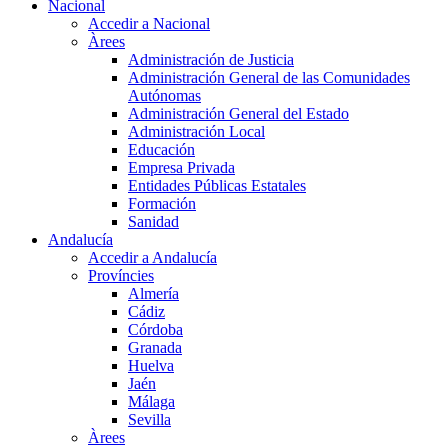
Nacional
Accedir a Nacional
Àrees
Administración de Justicia
Administración General de las Comunidades
Autónomas
Administración General del Estado
Administración Local
Educación
Empresa Privada
Entidades Públicas Estatales
Formación
Sanidad
Andalucía
Accedir a Andalucía
Províncies
Almería
Cádiz
Córdoba
Granada
Huelva
Jaén
Málaga
Sevilla
Àrees