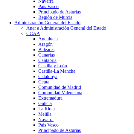
Navarra
País Vasco
Principado de Asturias
Región de Murcia
Administración General del Estado
Anar a Administración General del Estado
CCAA
Andalucía
Aragón
Baleares
Canarias
Cantabria
Castilla y León
Castilla-La Mancha
Catalunya
Ceuta
Comunidad de Madrid
Comunidad Valenciana
Extremadura
Galicia
La Rioja
Melilla
Navarra
País Vasco
Principado de Asturias