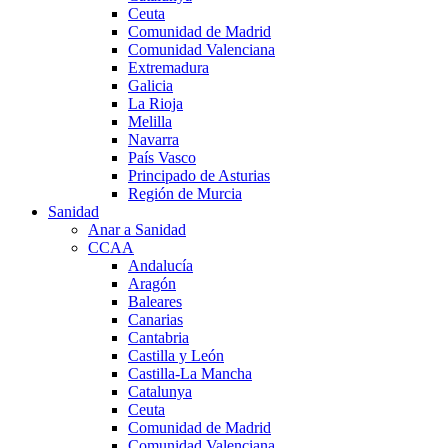
Ceuta
Comunidad de Madrid
Comunidad Valenciana
Extremadura
Galicia
La Rioja
Melilla
Navarra
País Vasco
Principado de Asturias
Región de Murcia
Sanidad
Anar a Sanidad
CCAA
Andalucía
Aragón
Baleares
Canarias
Cantabria
Castilla y León
Castilla-La Mancha
Catalunya
Ceuta
Comunidad de Madrid
Comunidad Valenciana