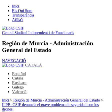
Inici
Els Qui Som
Transparència
Afilia't
Central Sindical Independent i de Funcionaris
Región de Murcia - Administración
General del Estado
NAVEGACIÓ
CATALÀ
Español
Català
Euskara
Galego
Valencià
Inici
>
Región de Murcia - Administración General del Estado
>
II.PP.: CSIF denuncia el grave problema de seguridad con los
drones.