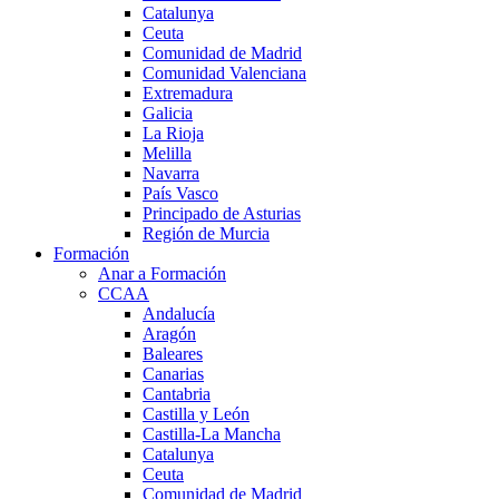
Catalunya
Ceuta
Comunidad de Madrid
Comunidad Valenciana
Extremadura
Galicia
La Rioja
Melilla
Navarra
País Vasco
Principado de Asturias
Región de Murcia
Formación
Anar a Formación
CCAA
Andalucía
Aragón
Baleares
Canarias
Cantabria
Castilla y León
Castilla-La Mancha
Catalunya
Ceuta
Comunidad de Madrid