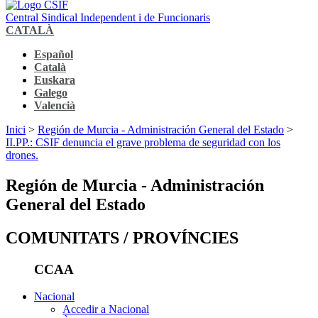
Central Sindical Independent i de Funcionaris
CATALÀ
Español
Català
Euskara
Galego
Valencià
Inici
>
Región de Murcia - Administración General del Estado
>
II.PP.: CSIF denuncia el grave problema de seguridad con los
drones.
Región de Murcia - Administración
General del Estado
COMUNITATS / PROVÍNCIES
CCAA
Nacional
Accedir a Nacional