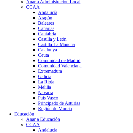
Anar a Administración Local
CCAA
Andalucía
Aragón
Baleares
Canarias
Cantabria
Castilla y León
Castilla-La Mancha
Catalunya
Ceuta
Comunidad de Madrid
Comunidad Valenciana
Extremadura
Galicia
La Rioja
Melilla
Navarra
País Vasco
Principado de Asturias
Región de Murcia
Educación
Anar a Educación
CCAA
Andalucía