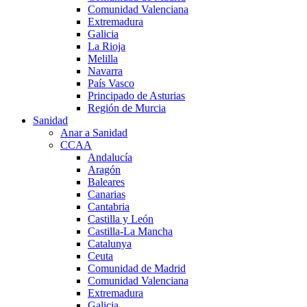
Comunidad Valenciana
Extremadura
Galicia
La Rioja
Melilla
Navarra
País Vasco
Principado de Asturias
Región de Murcia
Sanidad
Anar a Sanidad
CCAA
Andalucía
Aragón
Baleares
Canarias
Cantabria
Castilla y León
Castilla-La Mancha
Catalunya
Ceuta
Comunidad de Madrid
Comunidad Valenciana
Extremadura
Galicia