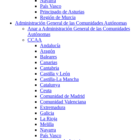
Navarra
País Vasco
Principado de Asturias
Región de Murcia
Administración General de las Comunidades Autónomas
Anar a Administración General de las Comunidades
Autónomas
CCAA
Andalucía
Aragón
Baleares
Canarias
Cantabria
Castilla y León
Castilla-La Mancha
Catalunya
Ceuta
Comunidad de Madrid
Comunidad Valenciana
Extremadura
Galicia
La Rioja
Melilla
Navarra
País Vasco