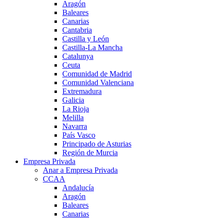
Aragón
Baleares
Canarias
Cantabria
Castilla y León
Castilla-La Mancha
Catalunya
Ceuta
Comunidad de Madrid
Comunidad Valenciana
Extremadura
Galicia
La Rioja
Melilla
Navarra
País Vasco
Principado de Asturias
Región de Murcia
Empresa Privada
Anar a Empresa Privada
CCAA
Andalucía
Aragón
Baleares
Canarias