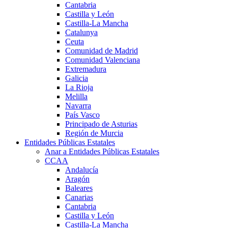
Cantabria
Castilla y León
Castilla-La Mancha
Catalunya
Ceuta
Comunidad de Madrid
Comunidad Valenciana
Extremadura
Galicia
La Rioja
Melilla
Navarra
País Vasco
Principado de Asturias
Región de Murcia
Entidades Públicas Estatales
Anar a Entidades Públicas Estatales
CCAA
Andalucía
Aragón
Baleares
Canarias
Cantabria
Castilla y León
Castilla-La Mancha