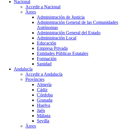
Nacional
Accedir a Nacional
Àrees
Administración de Justicia
Administración General de las Comunidades
Autónomas
Administración General del Estado
Administración Local
Educación
Empresa Privada
Entidades Públicas Estatales
Formación
Sanidad
Andalucía
Accedir a Andalucía
Províncies
Almería
Cádiz
Córdoba
Granada
Huelva
Jaén
Málaga
Sevilla
Àrees