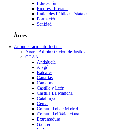
Educación
Empresa Privada
Entidades Públicas Estatales
Formación
Sanidad
Àrees
Administración de Justicia
Anar a Administración de Justicia
CCAA
Andalucía
Aragón
Baleares
Canarias
Cantabria
Castilla y León
Castilla-La Mancha
Catalunya
Ceuta
Comunidad de Madrid
Comunidad Valenciana
Extremadura
Galicia