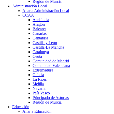
Región de Murcia
Administración Local
Anar a Administración Local
CCAA
Andalucía
Aragón
Baleares
Canarias
Cantabria
Castilla y León
Castilla-La Mancha
Catalunya
Ceuta
Comunidad de Madrid
Comunidad Valenciana
Extremadura
Galicia
La Rioja
Melilla
Navarra
País Vasco
Principado de Asturias
Región de Murcia
Educación
Anar a Educación