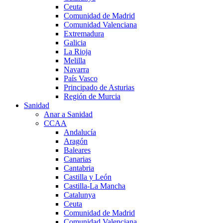
Ceuta
Comunidad de Madrid
Comunidad Valenciana
Extremadura
Galicia
La Rioja
Melilla
Navarra
País Vasco
Principado de Asturias
Región de Murcia
Sanidad
Anar a Sanidad
CCAA
Andalucía
Aragón
Baleares
Canarias
Cantabria
Castilla y León
Castilla-La Mancha
Catalunya
Ceuta
Comunidad de Madrid
Comunidad Valenciana