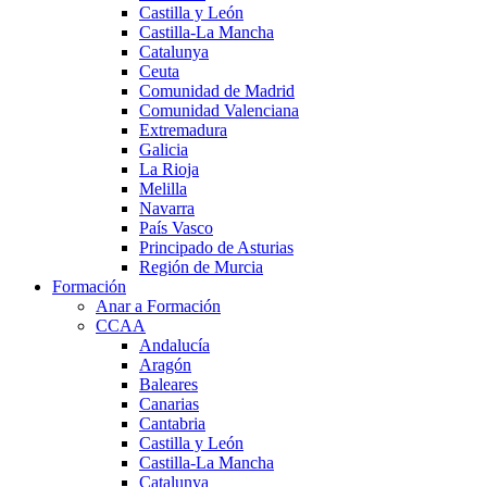
Castilla y León
Castilla-La Mancha
Catalunya
Ceuta
Comunidad de Madrid
Comunidad Valenciana
Extremadura
Galicia
La Rioja
Melilla
Navarra
País Vasco
Principado de Asturias
Región de Murcia
Formación
Anar a Formación
CCAA
Andalucía
Aragón
Baleares
Canarias
Cantabria
Castilla y León
Castilla-La Mancha
Catalunya