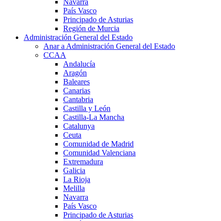
Navarra
País Vasco
Principado de Asturias
Región de Murcia
Administración General del Estado
Anar a Administración General del Estado
CCAA
Andalucía
Aragón
Baleares
Canarias
Cantabria
Castilla y León
Castilla-La Mancha
Catalunya
Ceuta
Comunidad de Madrid
Comunidad Valenciana
Extremadura
Galicia
La Rioja
Melilla
Navarra
País Vasco
Principado de Asturias