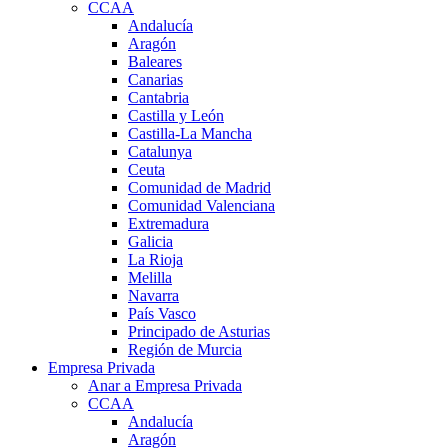
CCAA
Andalucía
Aragón
Baleares
Canarias
Cantabria
Castilla y León
Castilla-La Mancha
Catalunya
Ceuta
Comunidad de Madrid
Comunidad Valenciana
Extremadura
Galicia
La Rioja
Melilla
Navarra
País Vasco
Principado de Asturias
Región de Murcia
Empresa Privada
Anar a Empresa Privada
CCAA
Andalucía
Aragón