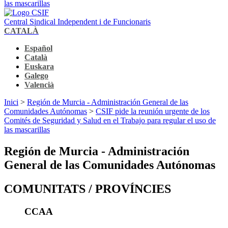
las mascarillas
Central Sindical Independent i de Funcionaris
CATALÀ
Español
Català
Euskara
Galego
Valencià
Inici
>
Región de Murcia - Administración General de las
Comunidades Autónomas
>
CSIF pide la reunión urgente de los
Comités de Seguridad y Salud en el Trabajo para regular el uso de
las mascarillas
Región de Murcia - Administración
General de las Comunidades Autónomas
COMUNITATS / PROVÍNCIES
CCAA