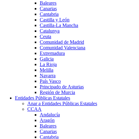
Baleares
Canarias
Cantabria
Castilla y León
Castilla-La Mancha
Catalunya
Ceuta
Comunidad de Madrid
Comunidad Valenciana
Extremadura
Galicia
La Rioja
Melilla
Navarra
País Vasco
Principado de Asturias
Región de Murcia
Entidades Públicas Estatales
Anar a Entidades Públicas Estatales
CCAA
Andalucía
Aragón
Baleares
Canarias
Cantabria