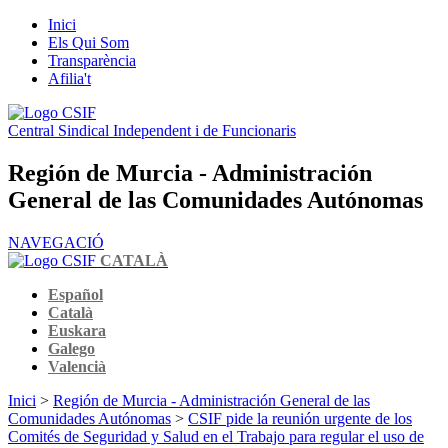
Inici
Els Qui Som
Transparència
Afilia't
Central Sindical Independent i de Funcionaris
Región de Murcia - Administración
General de las Comunidades Autónomas
NAVEGACIÓ
CATALÀ
Español
Català
Euskara
Galego
Valencià
Inici
>
Región de Murcia - Administración General de las
Comunidades Autónomas
>
CSIF pide la reunión urgente de los
Comités de Seguridad y Salud en el Trabajo para regular el uso de