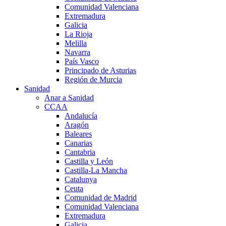
Comunidad Valenciana
Extremadura
Galicia
La Rioja
Melilla
Navarra
País Vasco
Principado de Asturias
Región de Murcia
Sanidad
Anar a Sanidad
CCAA
Andalucía
Aragón
Baleares
Canarias
Cantabria
Castilla y León
Castilla-La Mancha
Catalunya
Ceuta
Comunidad de Madrid
Comunidad Valenciana
Extremadura
Galicia