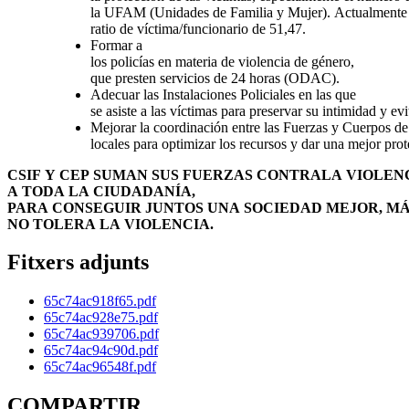
la UFAM (Unidades de Familia y Mujer). Actualmente 
ratio de víctima/funcionario de 51,47.
Formar a
los policías en materia de violencia de género,
que presten servicios de 24 horas (ODAC).
Adecuar las Instalaciones Policiales en las que
se asiste a las víctimas para preservar su intimidad y ev
Mejorar la coordinación entre las Fuerzas y Cuerpos de
locales para optimizar los recursos y dar una mejor prot
CSIF Y CEP SUMAN SUS FUERZAS CONTRALA VIOLENC
A TODA LA CIUDADANÍA,
PARA CONSEGUIR JUNTOS UNA SOCIEDAD MEJOR, MÁ
NO TOLERA LA VIOLENCIA.
Fitxers adjunts
65c74ac918f65.pdf
65c74ac928e75.pdf
65c74ac939706.pdf
65c74ac94c90d.pdf
65c74ac96548f.pdf
COMPARTIR