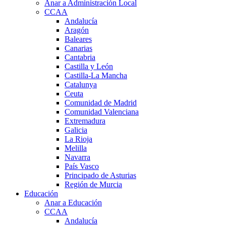
Anar a Administración Local
CCAA
Andalucía
Aragón
Baleares
Canarias
Cantabria
Castilla y León
Castilla-La Mancha
Catalunya
Ceuta
Comunidad de Madrid
Comunidad Valenciana
Extremadura
Galicia
La Rioja
Melilla
Navarra
País Vasco
Principado de Asturias
Región de Murcia
Educación
Anar a Educación
CCAA
Andalucía