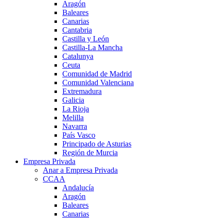
Aragón
Baleares
Canarias
Cantabria
Castilla y León
Castilla-La Mancha
Catalunya
Ceuta
Comunidad de Madrid
Comunidad Valenciana
Extremadura
Galicia
La Rioja
Melilla
Navarra
País Vasco
Principado de Asturias
Región de Murcia
Empresa Privada
Anar a Empresa Privada
CCAA
Andalucía
Aragón
Baleares
Canarias