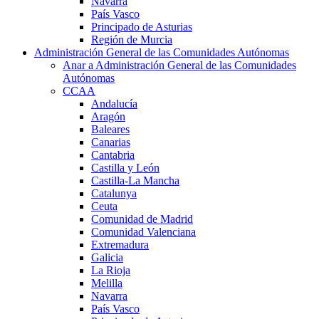
Navarra
País Vasco
Principado de Asturias
Región de Murcia
Administración General de las Comunidades Autónomas
Anar a Administración General de las Comunidades
Autónomas
CCAA
Andalucía
Aragón
Baleares
Canarias
Cantabria
Castilla y León
Castilla-La Mancha
Catalunya
Ceuta
Comunidad de Madrid
Comunidad Valenciana
Extremadura
Galicia
La Rioja
Melilla
Navarra
País Vasco