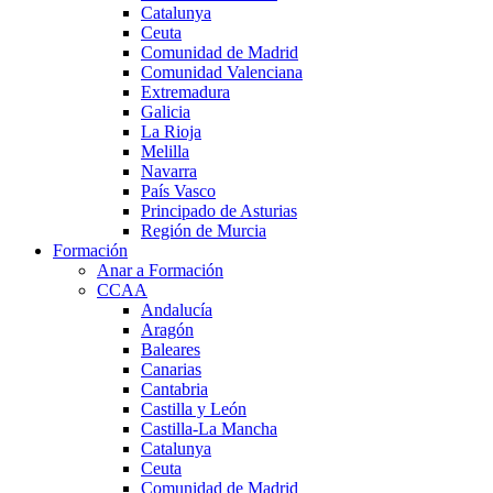
Catalunya
Ceuta
Comunidad de Madrid
Comunidad Valenciana
Extremadura
Galicia
La Rioja
Melilla
Navarra
País Vasco
Principado de Asturias
Región de Murcia
Formación
Anar a Formación
CCAA
Andalucía
Aragón
Baleares
Canarias
Cantabria
Castilla y León
Castilla-La Mancha
Catalunya
Ceuta
Comunidad de Madrid