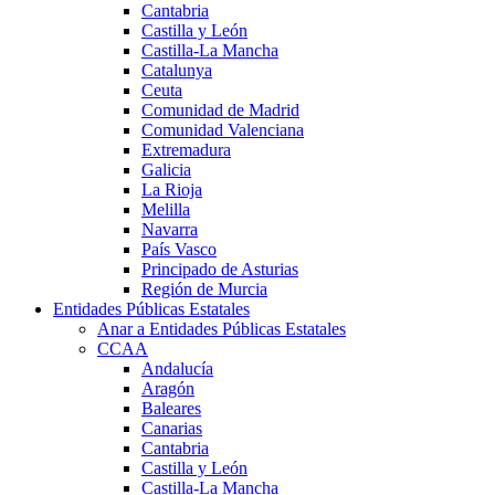
Cantabria
Castilla y León
Castilla-La Mancha
Catalunya
Ceuta
Comunidad de Madrid
Comunidad Valenciana
Extremadura
Galicia
La Rioja
Melilla
Navarra
País Vasco
Principado de Asturias
Región de Murcia
Entidades Públicas Estatales
Anar a Entidades Públicas Estatales
CCAA
Andalucía
Aragón
Baleares
Canarias
Cantabria
Castilla y León
Castilla-La Mancha