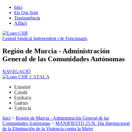
Inici
Els Qui Som
Transparència
Afilia't
Central Sindical Independent i de Funcionaris
Región de Murcia - Administración
General de las Comunidades Autónomas
NAVEGACIÓ
CATALÀ
Español
Català
Euskara
Galego
Valencià
Inici
>
Región de Murcia - Administración General de las
Comunidades Autónomas
>
MANIFIESTO 25-N. Día Internacional
de la Eliminación de la Violencia contra la Mujer