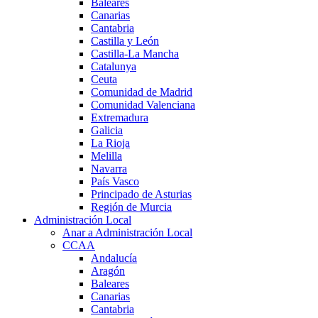
Baleares
Canarias
Cantabria
Castilla y León
Castilla-La Mancha
Catalunya
Ceuta
Comunidad de Madrid
Comunidad Valenciana
Extremadura
Galicia
La Rioja
Melilla
Navarra
País Vasco
Principado de Asturias
Región de Murcia
Administración Local
Anar a Administración Local
CCAA
Andalucía
Aragón
Baleares
Canarias
Cantabria