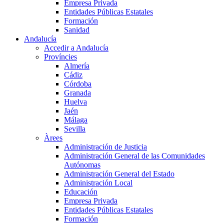
Empresa Privada
Entidades Públicas Estatales
Formación
Sanidad
Andalucía
Accedir a Andalucía
Províncies
Almería
Cádiz
Córdoba
Granada
Huelva
Jaén
Málaga
Sevilla
Àrees
Administración de Justicia
Administración General de las Comunidades
Autónomas
Administración General del Estado
Administración Local
Educación
Empresa Privada
Entidades Públicas Estatales
Formación