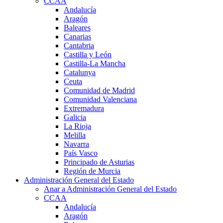
CCAA
Andalucía
Aragón
Baleares
Canarias
Cantabria
Castilla y León
Castilla-La Mancha
Catalunya
Ceuta
Comunidad de Madrid
Comunidad Valenciana
Extremadura
Galicia
La Rioja
Melilla
Navarra
País Vasco
Principado de Asturias
Región de Murcia
Administración General del Estado
Anar a Administración General del Estado
CCAA
Andalucía
Aragón