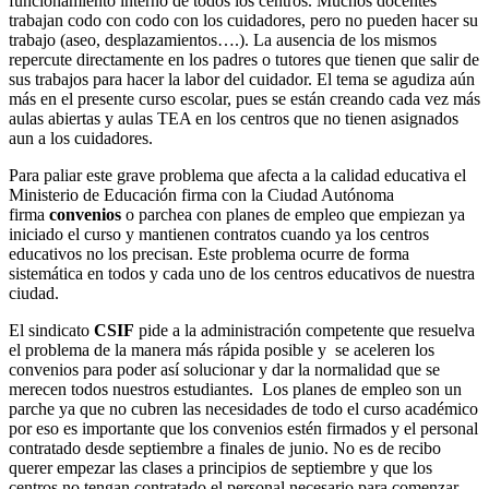
funcionamiento interno de todos los centros. Muchos docentes
trabajan codo con codo con los cuidadores, pero no pueden hacer su
trabajo (aseo, desplazamientos….). La ausencia de los mismos
repercute directamente en los padres o tutores que tienen que salir de
sus trabajos para hacer la labor del cuidador. El tema se agudiza aún
más en el presente curso escolar, pues se están creando cada vez más
aulas abiertas y aulas TEA en los centros que no tienen asignados
aun a los cuidadores.
Para paliar este grave problema que afecta a la calidad educativa el
Ministerio de Educación firma con la Ciudad Autónoma
firma
convenios
o parchea con planes de empleo que empiezan ya
iniciado el curso y mantienen contratos cuando ya los centros
educativos no los precisan. Este problema ocurre de forma
sistemática en todos y cada uno de los centros educativos de nuestra
ciudad.
El sindicato
CSIF
pide a la administración competente que resuelva
el problema de la manera más rápida posible y se aceleren los
convenios para poder así solucionar y dar la normalidad que se
merecen todos nuestros estudiantes. Los planes de empleo son un
parche ya que no cubren las necesidades de todo el curso académico
por eso es importante que los convenios estén firmados y el personal
contratado desde septiembre a finales de junio. No es de recibo
querer empezar las clases a principios de septiembre y que los
centros no tengan contratado el personal necesario para comenzar