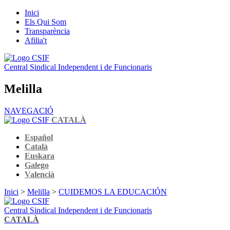
Inici
Els Qui Som
Transparència
Afilia't
Central Sindical Independent i de Funcionaris
Melilla
NAVEGACIÓ
CATALÀ
Español
Català
Euskara
Galego
Valencià
Inici
>
Melilla
>
CUIDEMOS LA EDUCACIÓN
Central Sindical Independent i de Funcionaris
CATALÀ