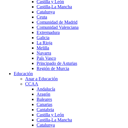
Castilla y León
Castilla-La Mancha
Catalunya
Ceuta
Comunidad de Madrid
Comunidad Valenciana
Extremadura
Galicia
La Rioja
Melilla
Navarra
País Vasco
Principado de Asturias
Región de Murcia
Educación
Anar a Educación
CCAA
Andalucía
Aragón
Baleares
Canarias
Cantabria
Castilla y León
Castilla-La Mancha
Catalunya