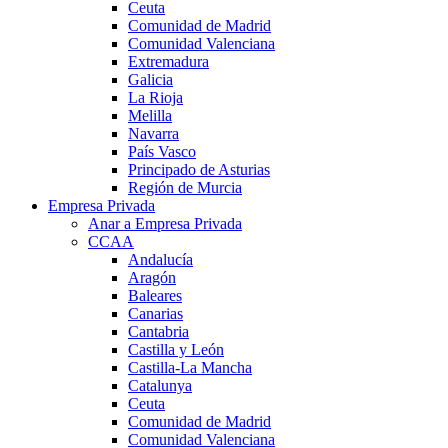
Ceuta
Comunidad de Madrid
Comunidad Valenciana
Extremadura
Galicia
La Rioja
Melilla
Navarra
País Vasco
Principado de Asturias
Región de Murcia
Empresa Privada
Anar a Empresa Privada
CCAA
Andalucía
Aragón
Baleares
Canarias
Cantabria
Castilla y León
Castilla-La Mancha
Catalunya
Ceuta
Comunidad de Madrid
Comunidad Valenciana