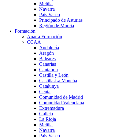
Melilla
Navarra
País Vasco
Principado de Asturias
Región de Murcia
Formación
Anar a Formación
CCAA
Andalucía
Aragón
Baleares
Canarias
Cantabria
Castilla y León
Castilla-La Mancha
Catalunya
Ceuta
Comunidad de Madrid
Comunidad Valenciana
Extremadura
Galicia
La Rioja
Melilla
Navarra
País Vasco