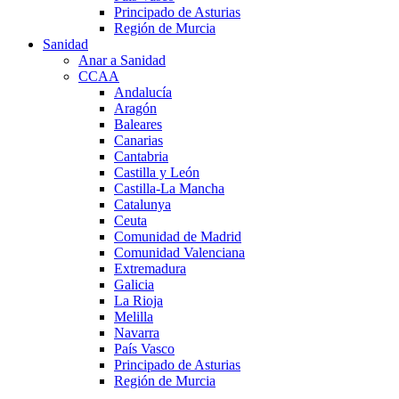
Principado de Asturias
Región de Murcia
Sanidad
Anar a Sanidad
CCAA
Andalucía
Aragón
Baleares
Canarias
Cantabria
Castilla y León
Castilla-La Mancha
Catalunya
Ceuta
Comunidad de Madrid
Comunidad Valenciana
Extremadura
Galicia
La Rioja
Melilla
Navarra
País Vasco
Principado de Asturias
Región de Murcia