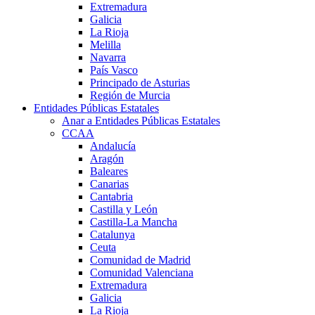
Extremadura
Galicia
La Rioja
Melilla
Navarra
País Vasco
Principado de Asturias
Región de Murcia
Entidades Públicas Estatales
Anar a Entidades Públicas Estatales
CCAA
Andalucía
Aragón
Baleares
Canarias
Cantabria
Castilla y León
Castilla-La Mancha
Catalunya
Ceuta
Comunidad de Madrid
Comunidad Valenciana
Extremadura
Galicia
La Rioja