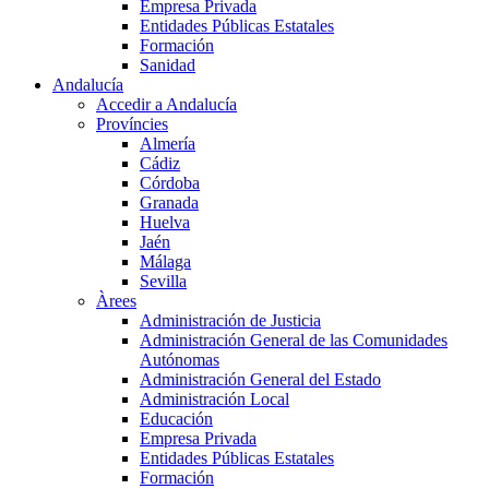
Empresa Privada
Entidades Públicas Estatales
Formación
Sanidad
Andalucía
Accedir a Andalucía
Províncies
Almería
Cádiz
Córdoba
Granada
Huelva
Jaén
Málaga
Sevilla
Àrees
Administración de Justicia
Administración General de las Comunidades
Autónomas
Administración General del Estado
Administración Local
Educación
Empresa Privada
Entidades Públicas Estatales
Formación