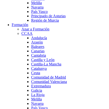
Melilla
Navarra
País Vasco
Principado de Asturias
Región de Murcia
Formación
Anar a Formación
CCAA
Andalucía
Aragón
Baleares
Canarias
Cantabria
Castilla y León
Castilla-La Mancha
Catalunya
Ceuta
Comunidad de Madrid
Comunidad Valenciana
Extremadura
Galicia
La Rioja
Melilla
Navarra
País Vasco