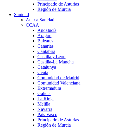
Principado de Asturias
Región de Murcia
Sanidad
Anar a Sanidad
CCAA
Andalucía
Aragón
Baleares
Canarias
Cantabria
Castilla y León
Castilla-La Mancha
Catalunya
Ceuta
Comunidad de Madrid
Comunidad Valenciana
Extremadura
Galicia
La Rioja
Melilla
Navarra
País Vasco
Principado de Asturias
Región de Murcia