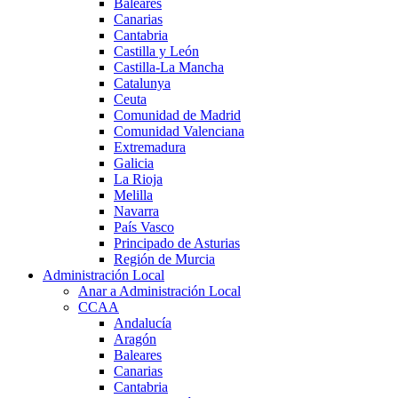
Baleares
Canarias
Cantabria
Castilla y León
Castilla-La Mancha
Catalunya
Ceuta
Comunidad de Madrid
Comunidad Valenciana
Extremadura
Galicia
La Rioja
Melilla
Navarra
País Vasco
Principado de Asturias
Región de Murcia
Administración Local
Anar a Administración Local
CCAA
Andalucía
Aragón
Baleares
Canarias
Cantabria