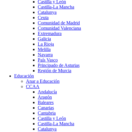
Castilla y León
Castilla-La Mancha
Catalunya
Ceuta
Comunidad de Madrid
Comunidad Valenciana
Extremadura
Galicia
La Rioja
Melilla
Navarra
País Vasco
Principado de Asturias
Región de Murcia
Educación
Anar a Educación
CCAA
Andalucía
Aragón
Baleares
Canarias
Cantabria
Castilla y León
Castilla-La Mancha
Catalunya