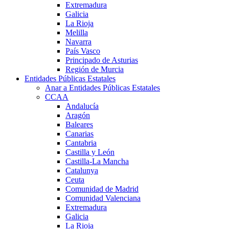
Extremadura
Galicia
La Rioja
Melilla
Navarra
País Vasco
Principado de Asturias
Región de Murcia
Entidades Públicas Estatales
Anar a Entidades Públicas Estatales
CCAA
Andalucía
Aragón
Baleares
Canarias
Cantabria
Castilla y León
Castilla-La Mancha
Catalunya
Ceuta
Comunidad de Madrid
Comunidad Valenciana
Extremadura
Galicia
La Rioja