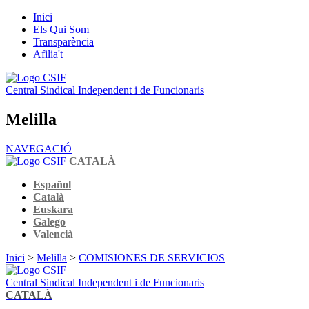
Inici
Els Qui Som
Transparència
Afilia't
Central Sindical Independent i de Funcionaris
Melilla
NAVEGACIÓ
CATALÀ
Español
Català
Euskara
Galego
Valencià
Inici
>
Melilla
>
COMISIONES DE SERVICIOS
Central Sindical Independent i de Funcionaris
CATALÀ