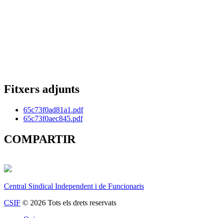
Fitxers adjunts
65c73f0ad81a1.pdf
65c73f0aec845.pdf
COMPARTIR
Central Sindical Independent i de Funcionaris
CSIF
© 2026 Tots els drets reservats