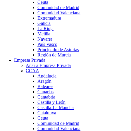
Ceuta
Comunidad de Madrid
Comunidad Valenciana
Extremadura
Galicia
La Rioja
Melilla
Navarra
País Vasco
Principado de Asturias
Región de Murcia
Empresa Privada
Anar a Empresa Privada
CCAA
Andalucía
Aragón
Baleares
Canarias
Cantabria
Castilla y León
Castilla-La Mancha
Catalunya
Ceuta
Comunidad de Madrid
Comunidad Valenciana