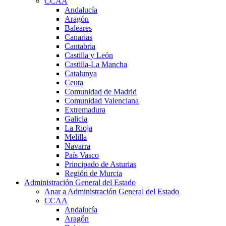
CCAA
Andalucía
Aragón
Baleares
Canarias
Cantabria
Castilla y León
Castilla-La Mancha
Catalunya
Ceuta
Comunidad de Madrid
Comunidad Valenciana
Extremadura
Galicia
La Rioja
Melilla
Navarra
País Vasco
Principado de Asturias
Región de Murcia
Administración General del Estado
Anar a Administración General del Estado
CCAA
Andalucía
Aragón