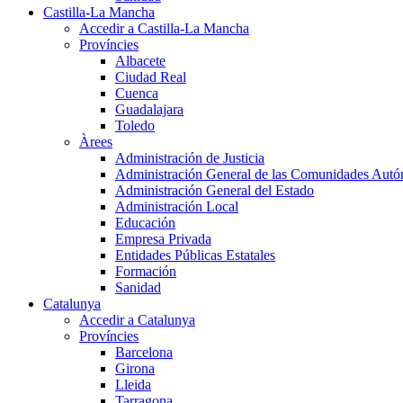
Castilla-La Mancha
Accedir a Castilla-La Mancha
Províncies
Albacete
Ciudad Real
Cuenca
Guadalajara
Toledo
Àrees
Administración de Justicia
Administración General de las Comunidades Aut
Administración General del Estado
Administración Local
Educación
Empresa Privada
Entidades Públicas Estatales
Formación
Sanidad
Catalunya
Accedir a Catalunya
Províncies
Barcelona
Girona
Lleida
Tarragona