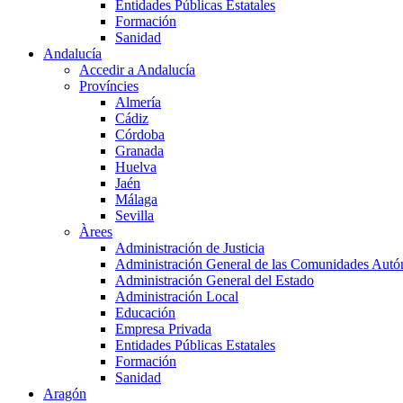
Entidades Públicas Estatales
Formación
Sanidad
Andalucía
Accedir a Andalucía
Províncies
Almería
Cádiz
Córdoba
Granada
Huelva
Jaén
Málaga
Sevilla
Àrees
Administración de Justicia
Administración General de las Comunidades Aut
Administración General del Estado
Administración Local
Educación
Empresa Privada
Entidades Públicas Estatales
Formación
Sanidad
Aragón