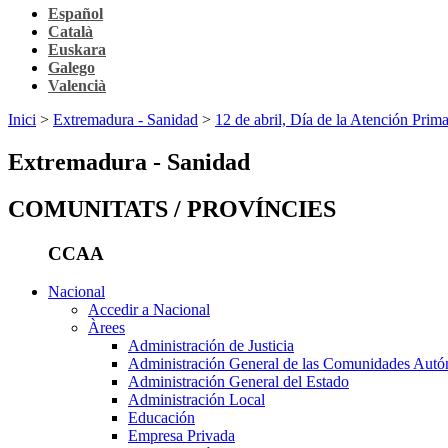
Español
Català
Euskara
Galego
Valencià
Inici
>
Extremadura - Sanidad
>
12 de abril, Día de la Atención Prima
Extremadura - Sanidad
COMUNITATS / PROVÍNCIES
CCAA
Nacional
Accedir a Nacional
Àrees
Administración de Justicia
Administración General de las Comunidades Aut
Administración General del Estado
Administración Local
Educación
Empresa Privada