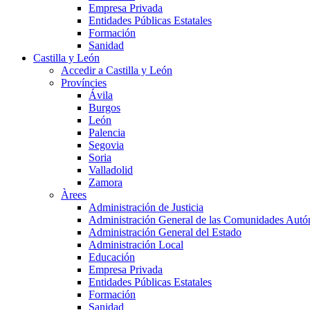
Empresa Privada
Entidades Públicas Estatales
Formación
Sanidad
Castilla y León
Accedir a Castilla y León
Províncies
Ávila
Burgos
León
Palencia
Segovia
Soria
Valladolid
Zamora
Àrees
Administración de Justicia
Administración General de las Comunidades Aut
Administración General del Estado
Administración Local
Educación
Empresa Privada
Entidades Públicas Estatales
Formación
Sanidad