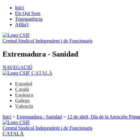
Inici
Els Qui Som
Transparència
Afilia't
Central Sindical Independent i de Funcionaris
Extremadura - Sanidad
NAVEGACIÓ
CATALÀ
Español
Català
Euskara
Galego
Valencià
Inici
>
Extremadura - Sanidad
>
12 de abril, Día de la Atención Prima
Central Sindical Independent i de Funcionaris
CATALÀ