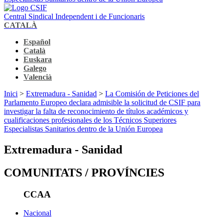
Central Sindical Independent i de Funcionaris
CATALÀ
Español
Català
Euskara
Galego
Valencià
Inici
>
Extremadura - Sanidad
>
La Comisión de Peticiones del
Parlamento Europeo declara admisible la solicitud de CSIF para
investigar la falta de reconocimiento de títulos académicos y
cualificaciones profesionales de los Técnicos Superiores
Especialistas Sanitarios dentro de la Unión Europea
Extremadura - Sanidad
COMUNITATS / PROVÍNCIES
CCAA
Nacional