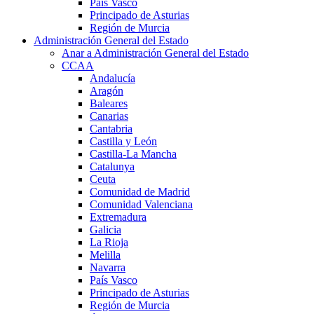
País Vasco
Principado de Asturias
Región de Murcia
Administración General del Estado
Anar a Administración General del Estado
CCAA
Andalucía
Aragón
Baleares
Canarias
Cantabria
Castilla y León
Castilla-La Mancha
Catalunya
Ceuta
Comunidad de Madrid
Comunidad Valenciana
Extremadura
Galicia
La Rioja
Melilla
Navarra
País Vasco
Principado de Asturias
Región de Murcia