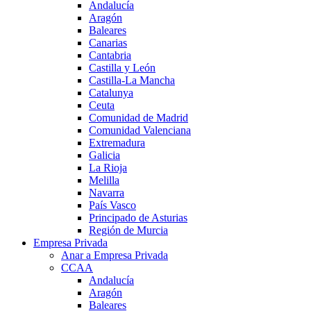
Andalucía
Aragón
Baleares
Canarias
Cantabria
Castilla y León
Castilla-La Mancha
Catalunya
Ceuta
Comunidad de Madrid
Comunidad Valenciana
Extremadura
Galicia
La Rioja
Melilla
Navarra
País Vasco
Principado de Asturias
Región de Murcia
Empresa Privada
Anar a Empresa Privada
CCAA
Andalucía
Aragón
Baleares