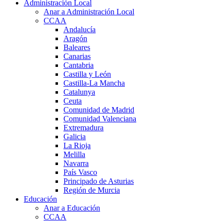
Administración Local
Anar a Administración Local
CCAA
Andalucía
Aragón
Baleares
Canarias
Cantabria
Castilla y León
Castilla-La Mancha
Catalunya
Ceuta
Comunidad de Madrid
Comunidad Valenciana
Extremadura
Galicia
La Rioja
Melilla
Navarra
País Vasco
Principado de Asturias
Región de Murcia
Educación
Anar a Educación
CCAA