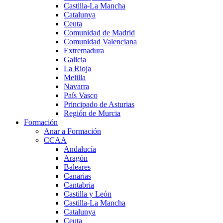
Castilla-La Mancha
Catalunya
Ceuta
Comunidad de Madrid
Comunidad Valenciana
Extremadura
Galicia
La Rioja
Melilla
Navarra
País Vasco
Principado de Asturias
Región de Murcia
Formación
Anar a Formación
CCAA
Andalucía
Aragón
Baleares
Canarias
Cantabria
Castilla y León
Castilla-La Mancha
Catalunya
Ceuta