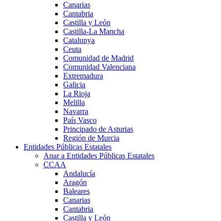
Canarias
Cantabria
Castilla y León
Castilla-La Mancha
Catalunya
Ceuta
Comunidad de Madrid
Comunidad Valenciana
Extremadura
Galicia
La Rioja
Melilla
Navarra
País Vasco
Principado de Asturias
Región de Murcia
Entidades Públicas Estatales
Anar a Entidades Públicas Estatales
CCAA
Andalucía
Aragón
Baleares
Canarias
Cantabria
Castilla y León