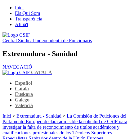
Inici
Els Qui Som
Transparència
Afilia't
Central Sindical Independent i de Funcionaris
Extremadura - Sanidad
NAVEGACIÓ
CATALÀ
Español
Català
Euskara
Galego
Valencià
Inici
>
Extremadura - Sanidad
>
La Comisión de Peticiones del
Parlamento Europeo declara admisible la solicitud de CSIF para
investigar la falta de reconocimiento de títulos académicos y
cualificaciones profesionales de los Técnicos Superiores
Especialistas Sanitarios dentro de la Unión Europea