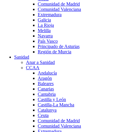
Comunidad de Madrid
Comunidad Valenciana
Extremadura
Galicia
La Rioja
Melilla
Navarra
País Vasco
Principado de Asturias
Región de Murcia
Sanidad
Anar a Sanidad
CCAA
Andalucía
Aragón
Baleares
Canarias
Cantabria
Castilla y León
Castilla-La Mancha
Catalunya
Ceuta
Comunidad de Madrid
Comunidad Valenciana
Extremadura