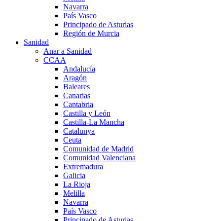
Navarra
País Vasco
Principado de Asturias
Región de Murcia
Sanidad
Anar a Sanidad
CCAA
Andalucía
Aragón
Baleares
Canarias
Cantabria
Castilla y León
Castilla-La Mancha
Catalunya
Ceuta
Comunidad de Madrid
Comunidad Valenciana
Extremadura
Galicia
La Rioja
Melilla
Navarra
País Vasco
Principado de Asturias