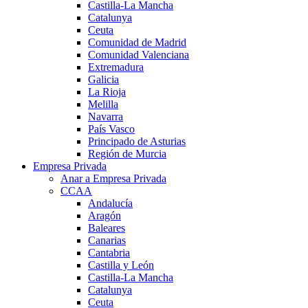
Castilla-La Mancha
Catalunya
Ceuta
Comunidad de Madrid
Comunidad Valenciana
Extremadura
Galicia
La Rioja
Melilla
Navarra
País Vasco
Principado de Asturias
Región de Murcia
Empresa Privada
Anar a Empresa Privada
CCAA
Andalucía
Aragón
Baleares
Canarias
Cantabria
Castilla y León
Castilla-La Mancha
Catalunya
Ceuta