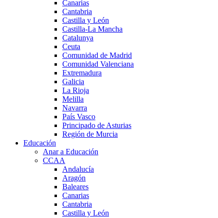
Canarias
Cantabria
Castilla y León
Castilla-La Mancha
Catalunya
Ceuta
Comunidad de Madrid
Comunidad Valenciana
Extremadura
Galicia
La Rioja
Melilla
Navarra
País Vasco
Principado de Asturias
Región de Murcia
Educación
Anar a Educación
CCAA
Andalucía
Aragón
Baleares
Canarias
Cantabria
Castilla y León