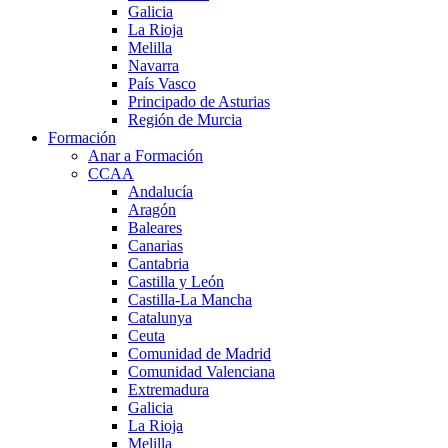
Galicia
La Rioja
Melilla
Navarra
País Vasco
Principado de Asturias
Región de Murcia
Formación
Anar a Formación
CCAA
Andalucía
Aragón
Baleares
Canarias
Cantabria
Castilla y León
Castilla-La Mancha
Catalunya
Ceuta
Comunidad de Madrid
Comunidad Valenciana
Extremadura
Galicia
La Rioja
Melilla