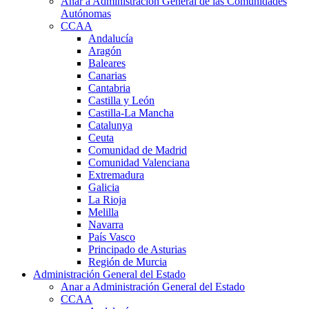
Anar a Administración General de las Comunidades
Autónomas
CCAA
Andalucía
Aragón
Baleares
Canarias
Cantabria
Castilla y León
Castilla-La Mancha
Catalunya
Ceuta
Comunidad de Madrid
Comunidad Valenciana
Extremadura
Galicia
La Rioja
Melilla
Navarra
País Vasco
Principado de Asturias
Región de Murcia
Administración General del Estado
Anar a Administración General del Estado
CCAA