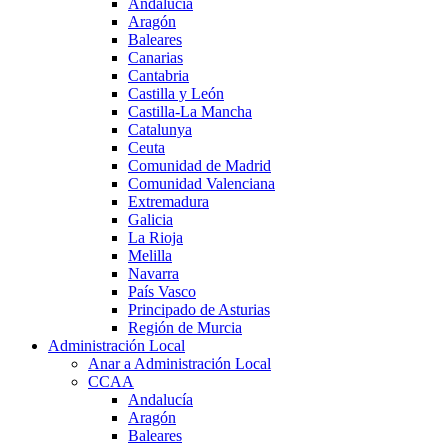
Andalucía
Aragón
Baleares
Canarias
Cantabria
Castilla y León
Castilla-La Mancha
Catalunya
Ceuta
Comunidad de Madrid
Comunidad Valenciana
Extremadura
Galicia
La Rioja
Melilla
Navarra
País Vasco
Principado de Asturias
Región de Murcia
Administración Local
Anar a Administración Local
CCAA
Andalucía
Aragón
Baleares