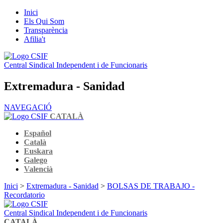
Inici
Els Qui Som
Transparència
Afilia't
Central Sindical Independent i de Funcionaris
Extremadura - Sanidad
NAVEGACIÓ
CATALÀ
Español
Català
Euskara
Galego
Valencià
Inici
>
Extremadura - Sanidad
>
BOLSAS DE TRABAJO -
Recordatorio
Central Sindical Independent i de Funcionaris
CATALÀ