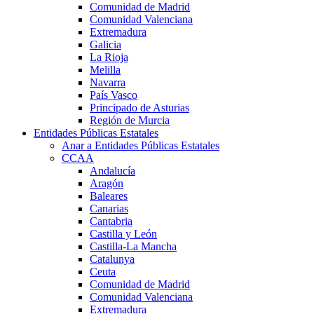
Comunidad de Madrid
Comunidad Valenciana
Extremadura
Galicia
La Rioja
Melilla
Navarra
País Vasco
Principado de Asturias
Región de Murcia
Entidades Públicas Estatales
Anar a Entidades Públicas Estatales
CCAA
Andalucía
Aragón
Baleares
Canarias
Cantabria
Castilla y León
Castilla-La Mancha
Catalunya
Ceuta
Comunidad de Madrid
Comunidad Valenciana
Extremadura