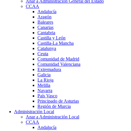
Anar a Administración General del Estado
CCAA
Andalucía
Aragón
Baleares
Canarias
Cantabria
Castilla y León
Castilla-La Mancha
Catalunya
Ceuta
Comunidad de Madrid
Comunidad Valenciana
Extremadura
Galicia
La Rioja
Melilla
Navarra
País Vasco
Principado de Asturias
Región de Murcia
Administración Local
Anar a Administración Local
CCAA
Andalucía