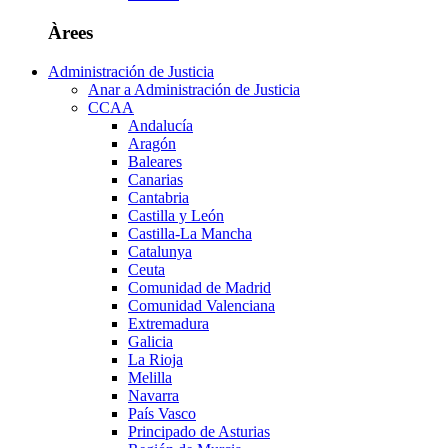
Àrees
Administración de Justicia
Anar a Administración de Justicia
CCAA
Andalucía
Aragón
Baleares
Canarias
Cantabria
Castilla y León
Castilla-La Mancha
Catalunya
Ceuta
Comunidad de Madrid
Comunidad Valenciana
Extremadura
Galicia
La Rioja
Melilla
Navarra
País Vasco
Principado de Asturias