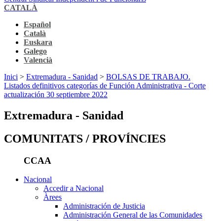
CATALÀ
Español
Català
Euskara
Galego
Valencià
Inici
>
Extremadura - Sanidad
>
BOLSAS DE TRABAJO.
Listados definitivos categorías de Función Administrativa - Corte
actualización 30 septiembre 2022
Extremadura - Sanidad
COMUNITATS / PROVÍNCIES
CCAA
Nacional
Accedir a Nacional
Àrees
Administración de Justicia
Administración General de las Comunidades