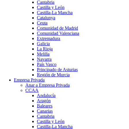
Cantabria
Castilla y León
Castilla-La Mancha
Catalunya
Ceuta
Comunidad de Madrid
Comunidad Valenciana
Extremadura
Galicia
La Rioja
Melilla
Navarra
País Vasco
Principado de Asturias
Región de Murcia
Empresa Privada
Anar a Empresa Privada
CCAA
Andalucía
Aragón
Baleares
Canarias
Cantabria
Castilla y León
Castilla-La Mancha