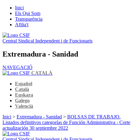
Inici
Els Qui Som
Transparència
Afilia't
Central Sindical Independent i de Funcionaris
Extremadura - Sanidad
NAVEGACIÓ
CATALÀ
Español
Català
Euskara
Galego
Valencià
Inici
>
Extremadura - Sanidad
>
BOLSAS DE TRABAJO.
Listados definitivos categorías de Función Administrativa - Corte
actualización 30 septiembre 2022
Central Sindical Independent i de Funcionaris