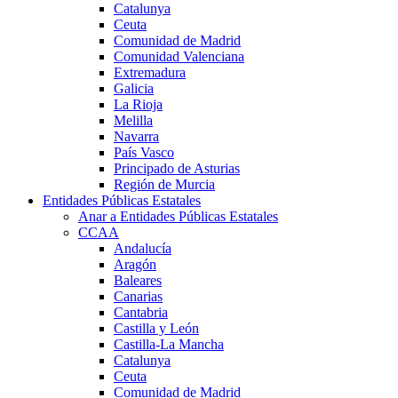
Catalunya
Ceuta
Comunidad de Madrid
Comunidad Valenciana
Extremadura
Galicia
La Rioja
Melilla
Navarra
País Vasco
Principado de Asturias
Región de Murcia
Entidades Públicas Estatales
Anar a Entidades Públicas Estatales
CCAA
Andalucía
Aragón
Baleares
Canarias
Cantabria
Castilla y León
Castilla-La Mancha
Catalunya
Ceuta
Comunidad de Madrid