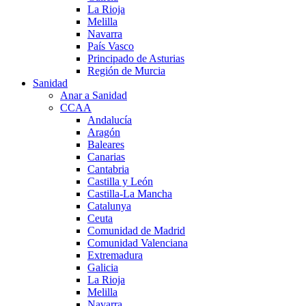
La Rioja
Melilla
Navarra
País Vasco
Principado de Asturias
Región de Murcia
Sanidad
Anar a Sanidad
CCAA
Andalucía
Aragón
Baleares
Canarias
Cantabria
Castilla y León
Castilla-La Mancha
Catalunya
Ceuta
Comunidad de Madrid
Comunidad Valenciana
Extremadura
Galicia
La Rioja
Melilla
Navarra