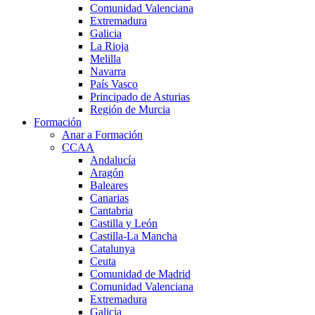
Comunidad Valenciana
Extremadura
Galicia
La Rioja
Melilla
Navarra
País Vasco
Principado de Asturias
Región de Murcia
Formación
Anar a Formación
CCAA
Andalucía
Aragón
Baleares
Canarias
Cantabria
Castilla y León
Castilla-La Mancha
Catalunya
Ceuta
Comunidad de Madrid
Comunidad Valenciana
Extremadura
Galicia