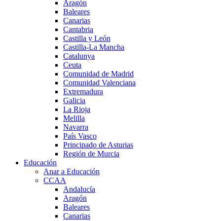
Aragón
Baleares
Canarias
Cantabria
Castilla y León
Castilla-La Mancha
Catalunya
Ceuta
Comunidad de Madrid
Comunidad Valenciana
Extremadura
Galicia
La Rioja
Melilla
Navarra
País Vasco
Principado de Asturias
Región de Murcia
Educación
Anar a Educación
CCAA
Andalucía
Aragón
Baleares
Canarias