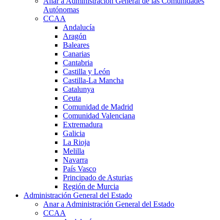
Anar a Administración General de las Comunidades
Autónomas
CCAA
Andalucía
Aragón
Baleares
Canarias
Cantabria
Castilla y León
Castilla-La Mancha
Catalunya
Ceuta
Comunidad de Madrid
Comunidad Valenciana
Extremadura
Galicia
La Rioja
Melilla
Navarra
País Vasco
Principado de Asturias
Región de Murcia
Administración General del Estado
Anar a Administración General del Estado
CCAA