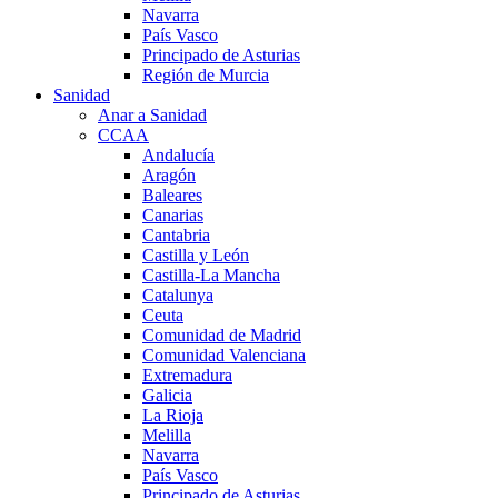
Navarra
País Vasco
Principado de Asturias
Región de Murcia
Sanidad
Anar a Sanidad
CCAA
Andalucía
Aragón
Baleares
Canarias
Cantabria
Castilla y León
Castilla-La Mancha
Catalunya
Ceuta
Comunidad de Madrid
Comunidad Valenciana
Extremadura
Galicia
La Rioja
Melilla
Navarra
País Vasco
Principado de Asturias