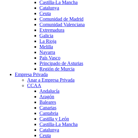
Castilla-La Mancha
Catalunya
Ceuta
Comunidad de Madrid
Comunidad Valenciana
Extremadura
Galicia
La Rioja
Melilla
Navarra
País Vasco
Principado de Asturias
Región de Murcia
Empresa Privada
Anar a Empresa Privada
CCAA
Andalucía
Aragón
Baleares
Canarias
Cantabria
Castilla y León
Castilla-La Mancha
Catalunya
Ceuta