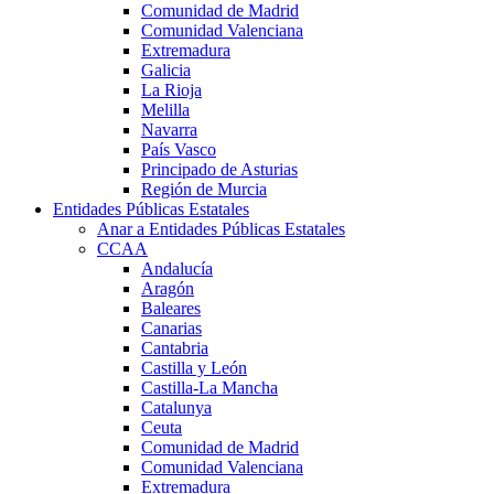
Comunidad de Madrid
Comunidad Valenciana
Extremadura
Galicia
La Rioja
Melilla
Navarra
País Vasco
Principado de Asturias
Región de Murcia
Entidades Públicas Estatales
Anar a Entidades Públicas Estatales
CCAA
Andalucía
Aragón
Baleares
Canarias
Cantabria
Castilla y León
Castilla-La Mancha
Catalunya
Ceuta
Comunidad de Madrid
Comunidad Valenciana
Extremadura