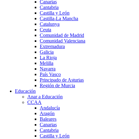
Canarias
Cantabria
Castilla y León
Castilla-La Mancha
Catalunya
Ceuta
Comunidad de Madrid
Comunidad Valenciana
Extremadura
Galicia
La Rioja
Melilla
Navarra
País Vasco
Principado de Asturias
Región de Murcia
Educación
Anar a Educación
CCAA
Andalucía
Aragón
Baleares
Canarias
Cantabria
Castilla y León