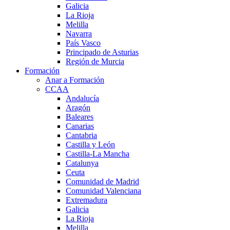
Galicia
La Rioja
Melilla
Navarra
País Vasco
Principado de Asturias
Región de Murcia
Formación
Anar a Formación
CCAA
Andalucía
Aragón
Baleares
Canarias
Cantabria
Castilla y León
Castilla-La Mancha
Catalunya
Ceuta
Comunidad de Madrid
Comunidad Valenciana
Extremadura
Galicia
La Rioja
Melilla