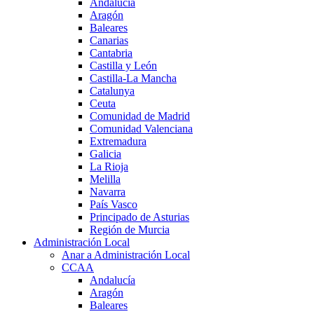
Andalucía
Aragón
Baleares
Canarias
Cantabria
Castilla y León
Castilla-La Mancha
Catalunya
Ceuta
Comunidad de Madrid
Comunidad Valenciana
Extremadura
Galicia
La Rioja
Melilla
Navarra
País Vasco
Principado de Asturias
Región de Murcia
Administración Local
Anar a Administración Local
CCAA
Andalucía
Aragón
Baleares