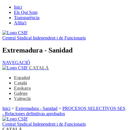
Inici
Els Qui Som
Transparència
Afilia't
Central Sindical Independent i de Funcionaris
Extremadura - Sanidad
NAVEGACIÓ
CATALÀ
Español
Català
Euskara
Galego
Valencià
Inici
>
Extremadura - Sanidad
>
PROCESOS SELECTIVOS SES
- Relaciones definitivas aprobados
Central Sindical Independent i de Funcionaris
CATALÀ