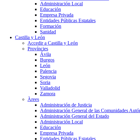
Administración Local
Educación
Empresa Privada
Entidades Públicas Estatales
Formación
Sanidad
Castilla y León
Accedir a Castilla y León
Províncies
Ávila
Burgos
León
Palencia
Segovia
Soria
Valladolid
Zamora
Àrees
Administración de Justicia
Administración General de las Comunidades Aut
Administración General del Estado
Administración Local
Educación
Empresa Privada
Entidades Públicas Estatales