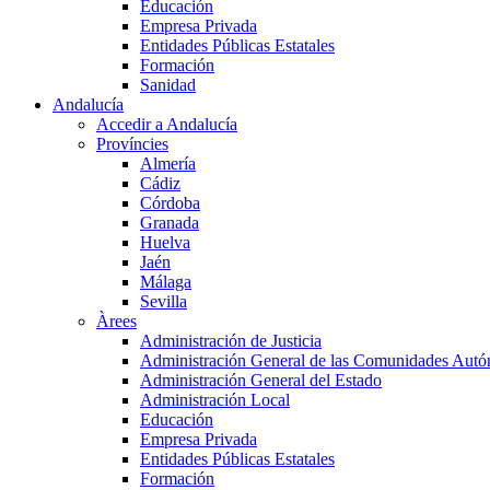
Educación
Empresa Privada
Entidades Públicas Estatales
Formación
Sanidad
Andalucía
Accedir a Andalucía
Províncies
Almería
Cádiz
Córdoba
Granada
Huelva
Jaén
Málaga
Sevilla
Àrees
Administración de Justicia
Administración General de las Comunidades Aut
Administración General del Estado
Administración Local
Educación
Empresa Privada
Entidades Públicas Estatales
Formación