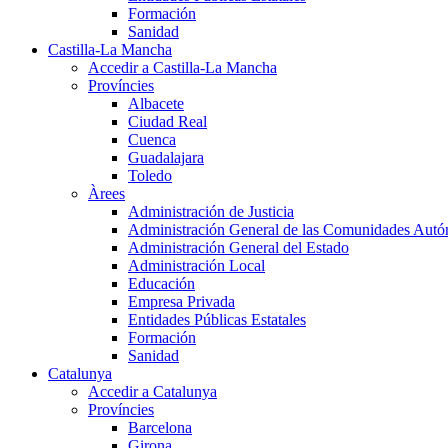
Formación
Sanidad
Castilla-La Mancha
Accedir a Castilla-La Mancha
Províncies
Albacete
Ciudad Real
Cuenca
Guadalajara
Toledo
Àrees
Administración de Justicia
Administración General de las Comunidades Aut
Administración General del Estado
Administración Local
Educación
Empresa Privada
Entidades Públicas Estatales
Formación
Sanidad
Catalunya
Accedir a Catalunya
Províncies
Barcelona
Girona