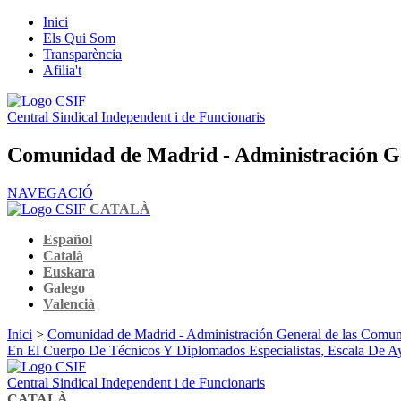
Inici
Els Qui Som
Transparència
Afilia't
Central Sindical Independent i de Funcionaris
Comunidad de Madrid - Administración G
NAVEGACIÓ
CATALÀ
Español
Català
Euskara
Galego
Valencià
Inici
>
Comunidad de Madrid - Administración General de las Comu
En El Cuerpo De Técnicos Y Diplomados Especialistas, Escala De 
Central Sindical Independent i de Funcionaris
CATALÀ