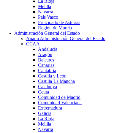
La Rioja
Melilla
Navarra
País Vasco
Principado de Asturias
Región de Murcia
Administración General del Estado
Anar a Administración General del Estado
CCAA
Andalucía
Aragón
Baleares
Canarias
Cantabria
Castilla y León
Castilla-La Mancha
Catalunya
Ceuta
Comunidad de Madrid
Comunidad Valenciana
Extremadura
Galicia
La Rioja
Melilla
Navarra