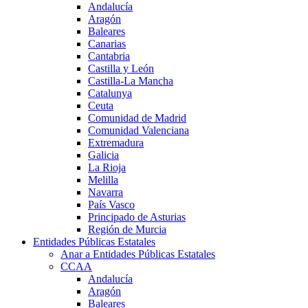
Andalucía
Aragón
Baleares
Canarias
Cantabria
Castilla y León
Castilla-La Mancha
Catalunya
Ceuta
Comunidad de Madrid
Comunidad Valenciana
Extremadura
Galicia
La Rioja
Melilla
Navarra
País Vasco
Principado de Asturias
Región de Murcia
Entidades Públicas Estatales
Anar a Entidades Públicas Estatales
CCAA
Andalucía
Aragón
Baleares