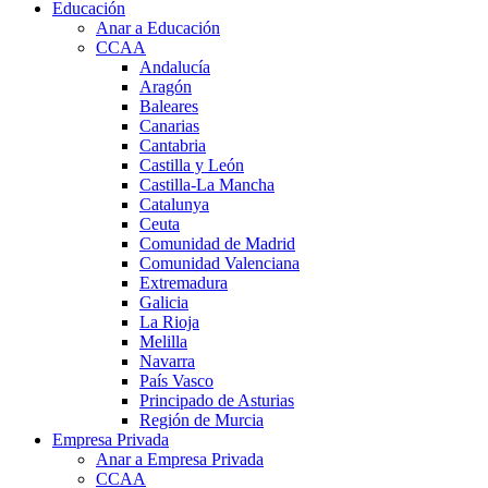
Educación
Anar a Educación
CCAA
Andalucía
Aragón
Baleares
Canarias
Cantabria
Castilla y León
Castilla-La Mancha
Catalunya
Ceuta
Comunidad de Madrid
Comunidad Valenciana
Extremadura
Galicia
La Rioja
Melilla
Navarra
País Vasco
Principado de Asturias
Región de Murcia
Empresa Privada
Anar a Empresa Privada
CCAA