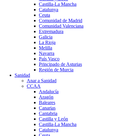
Castilla-La Mancha
Catalunya
Ceuta
Comunidad de Madrid
Comunidad Valenciana
Extremadura
Galicia
La Rioja
Melilla
Navarra
País Vasco
Principado de Asturias
Región de Murcia
Sanidad
Anar a Sanidad
CCAA
Andalucía
Aragón
Baleares
Canarias
Cantabria
Castilla y León
Castilla-La Mancha
Catalunya
Ceuta