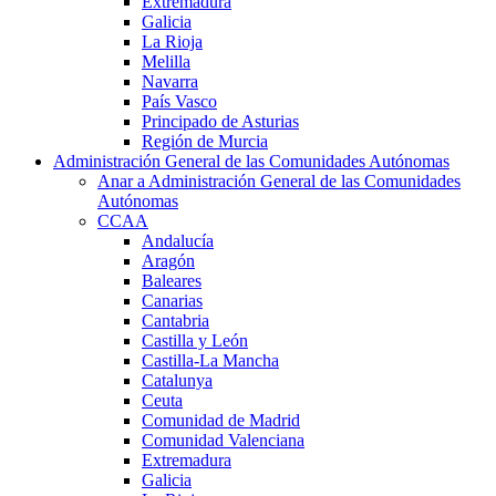
Extremadura
Galicia
La Rioja
Melilla
Navarra
País Vasco
Principado de Asturias
Región de Murcia
Administración General de las Comunidades Autónomas
Anar a Administración General de las Comunidades
Autónomas
CCAA
Andalucía
Aragón
Baleares
Canarias
Cantabria
Castilla y León
Castilla-La Mancha
Catalunya
Ceuta
Comunidad de Madrid
Comunidad Valenciana
Extremadura
Galicia