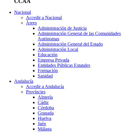
CCAA
Nacional
Accedir a Nacional
Àrees
Administración de Justicia
Administración General de las Comunidades
Autónomas
Administración General del Estado
Administración Local
Educación
Empresa Privada
Entidades Públicas Estatales
Formación
Sanidad
Andalucía
Accedir a Andalucía
Províncies
Almería
Cádiz
Córdoba
Granada
Huelva
Jaén
Málaga