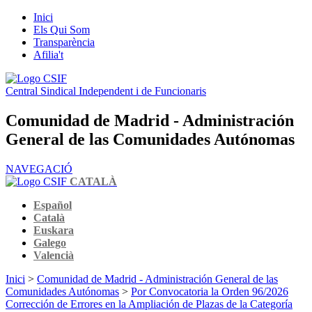
Inici
Els Qui Som
Transparència
Afilia't
Central Sindical Independent i de Funcionaris
Comunidad de Madrid - Administración
General de las Comunidades Autónomas
NAVEGACIÓ
CATALÀ
Español
Català
Euskara
Galego
Valencià
Inici
>
Comunidad de Madrid - Administración General de las
Comunidades Autónomas
>
Por Convocatoria la Orden 96/2026
Corrección de Errores en la Ampliación de Plazas de la Categoría