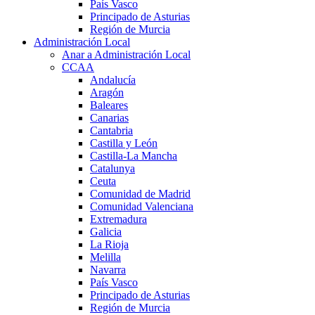
País Vasco
Principado de Asturias
Región de Murcia
Administración Local
Anar a Administración Local
CCAA
Andalucía
Aragón
Baleares
Canarias
Cantabria
Castilla y León
Castilla-La Mancha
Catalunya
Ceuta
Comunidad de Madrid
Comunidad Valenciana
Extremadura
Galicia
La Rioja
Melilla
Navarra
País Vasco
Principado de Asturias
Región de Murcia