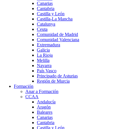
Canarias
Cantabria
Castilla y León
Castilla-La Mancha
Catalunya
Ceuta
Comunidad de Madrid
Comunidad Valenciana
Extremadura
Galicia
La Rioja
Melilla
Navarra
País Vasco
Principado de Asturias
Región de Murcia
Formación
Anar a Formación
CCAA
Andalucía
Aragón
Baleares
Canarias
Cantabria
Castilla y León