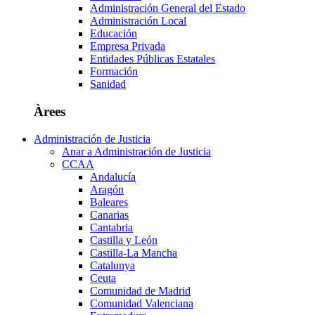
Administración General del Estado
Administración Local
Educación
Empresa Privada
Entidades Públicas Estatales
Formación
Sanidad
Àrees
Administración de Justicia
Anar a Administración de Justicia
CCAA
Andalucía
Aragón
Baleares
Canarias
Cantabria
Castilla y León
Castilla-La Mancha
Catalunya
Ceuta
Comunidad de Madrid
Comunidad Valenciana