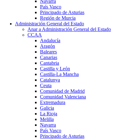
Navarra
País Vasco
Principado de Asturias
Región de Murcia
Administración General del Estado
Anar a Administración General del Estado
CCAA
Andalucía
Aragón
Baleares
Canarias
Cantabria
Castilla y León
Castilla-La Mancha
Catalunya
Ceuta
Comunidad de Madrid
Comunidad Valenciana
Extremadura
Galicia
La Rioja
Melilla
Navarra
País Vasco
Principado de Asturias