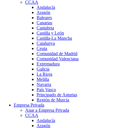
CCAA
Andalucía
Aragón
Baleares
Canarias
Cantabria
Castilla y León
Castilla-La Mancha
Catalunya
Ceuta
Comunidad de Madrid
Comunidad Valenciana
Extremadura
Galicia
La Rioja
Melilla
Navarra
País Vasco
Principado de Asturias
Región de Murcia
Empresa Privada
Anar a Empresa Privada
CCAA
Andalucía
Aragón