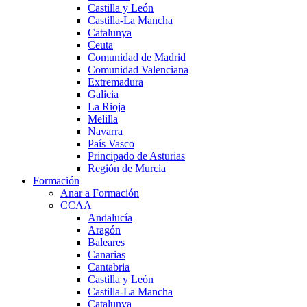
Castilla y León
Castilla-La Mancha
Catalunya
Ceuta
Comunidad de Madrid
Comunidad Valenciana
Extremadura
Galicia
La Rioja
Melilla
Navarra
País Vasco
Principado de Asturias
Región de Murcia
Formación
Anar a Formación
CCAA
Andalucía
Aragón
Baleares
Canarias
Cantabria
Castilla y León
Castilla-La Mancha
Catalunya