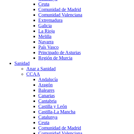
Ceuta
Comunidad de Madrid
Comunidad Valenciana
Extremadura
Galicia
La Rioja
Melilla
Navarra
País Vasco
Principado de Asturias
Región de Murcia
Sanidad
Anar a Sanidad
CCAA
Andalucía
Aragón
Baleares
Canarias
Cantabria
Castilla y León
Castilla-La Mancha
Catalunya
Ceuta
Comunidad de Madrid
Comunidad Valenciana