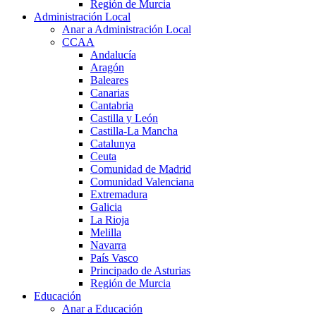
Región de Murcia
Administración Local
Anar a Administración Local
CCAA
Andalucía
Aragón
Baleares
Canarias
Cantabria
Castilla y León
Castilla-La Mancha
Catalunya
Ceuta
Comunidad de Madrid
Comunidad Valenciana
Extremadura
Galicia
La Rioja
Melilla
Navarra
País Vasco
Principado de Asturias
Región de Murcia
Educación
Anar a Educación