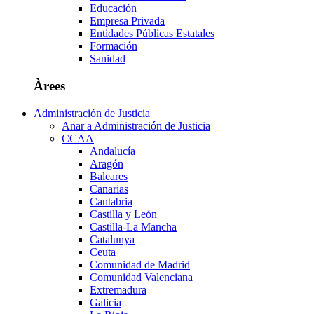
Educación
Empresa Privada
Entidades Públicas Estatales
Formación
Sanidad
Àrees
Administración de Justicia
Anar a Administración de Justicia
CCAA
Andalucía
Aragón
Baleares
Canarias
Cantabria
Castilla y León
Castilla-La Mancha
Catalunya
Ceuta
Comunidad de Madrid
Comunidad Valenciana
Extremadura
Galicia