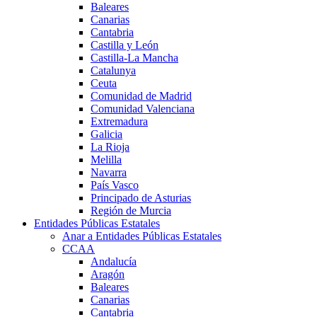
Baleares
Canarias
Cantabria
Castilla y León
Castilla-La Mancha
Catalunya
Ceuta
Comunidad de Madrid
Comunidad Valenciana
Extremadura
Galicia
La Rioja
Melilla
Navarra
País Vasco
Principado de Asturias
Región de Murcia
Entidades Públicas Estatales
Anar a Entidades Públicas Estatales
CCAA
Andalucía
Aragón
Baleares
Canarias
Cantabria