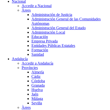
Nacional
Accedir a Nacional
Àrees
Administración de Justicia
Administración General de las Comunidades
Autónomas
Administración General del Estado
Administración Local
Educación
Empresa Privada
Entidades Públicas Estatales
Formación
Sanidad
Andalucía
Accedir a Andalucía
Províncies
Almería
Cádiz
Córdoba
Granada
Huelva
Jaén
Málaga
Sevilla
Àrees