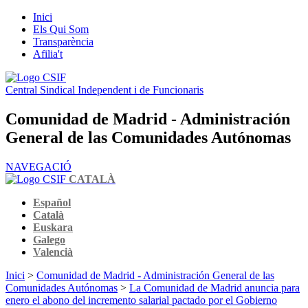
Inici
Els Qui Som
Transparència
Afilia't
Central Sindical Independent i de Funcionaris
Comunidad de Madrid - Administración
General de las Comunidades Autónomas
NAVEGACIÓ
CATALÀ
Español
Català
Euskara
Galego
Valencià
Inici
>
Comunidad de Madrid - Administración General de las
Comunidades Autónomas
>
La Comunidad de Madrid anuncia para
enero el abono del incremento salarial pactado por el Gobierno