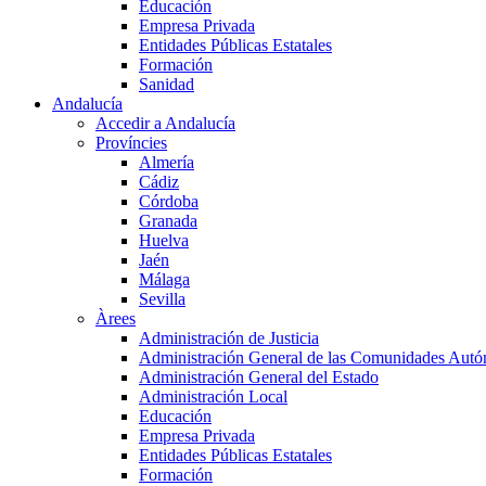
Educación
Empresa Privada
Entidades Públicas Estatales
Formación
Sanidad
Andalucía
Accedir a Andalucía
Províncies
Almería
Cádiz
Córdoba
Granada
Huelva
Jaén
Málaga
Sevilla
Àrees
Administración de Justicia
Administración General de las Comunidades Aut
Administración General del Estado
Administración Local
Educación
Empresa Privada
Entidades Públicas Estatales
Formación