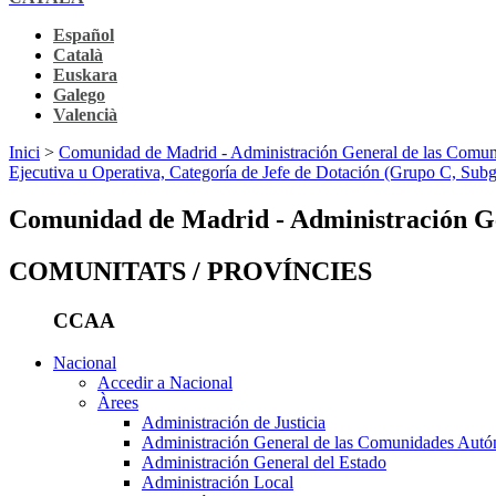
Español
Català
Euskara
Galego
Valencià
Inici
>
Comunidad de Madrid - Administración General de las Comu
Ejecutiva u Operativa, Categoría de Jefe de Dotación (Grupo C, Sub
Comunidad de Madrid - Administración G
COMUNITATS / PROVÍNCIES
CCAA
Nacional
Accedir a Nacional
Àrees
Administración de Justicia
Administración General de las Comunidades Aut
Administración General del Estado
Administración Local