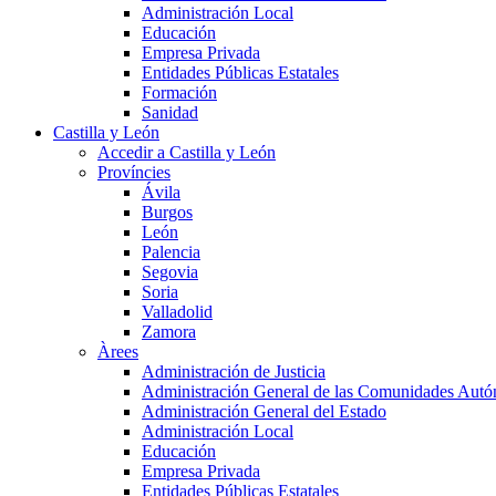
Administración Local
Educación
Empresa Privada
Entidades Públicas Estatales
Formación
Sanidad
Castilla y León
Accedir a Castilla y León
Províncies
Ávila
Burgos
León
Palencia
Segovia
Soria
Valladolid
Zamora
Àrees
Administración de Justicia
Administración General de las Comunidades Aut
Administración General del Estado
Administración Local
Educación
Empresa Privada
Entidades Públicas Estatales