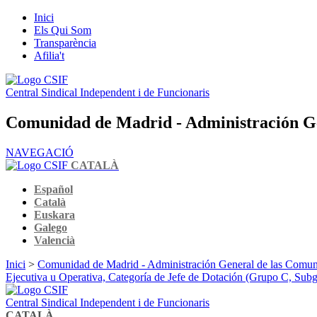
Inici
Els Qui Som
Transparència
Afilia't
Central Sindical Independent i de Funcionaris
Comunidad de Madrid - Administración G
NAVEGACIÓ
CATALÀ
Español
Català
Euskara
Galego
Valencià
Inici
>
Comunidad de Madrid - Administración General de las Comu
Ejecutiva u Operativa, Categoría de Jefe de Dotación (Grupo C, Sub
Central Sindical Independent i de Funcionaris
CATALÀ