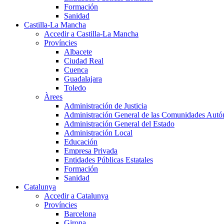
Formación
Sanidad
Castilla-La Mancha
Accedir a Castilla-La Mancha
Províncies
Albacete
Ciudad Real
Cuenca
Guadalajara
Toledo
Àrees
Administración de Justicia
Administración General de las Comunidades Aut
Administración General del Estado
Administración Local
Educación
Empresa Privada
Entidades Públicas Estatales
Formación
Sanidad
Catalunya
Accedir a Catalunya
Províncies
Barcelona
Girona