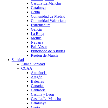
Castilla-La Mancha
Catalunya
Ceuta
Comunidad de Madrid
Comunidad Valenciana
Extremadura
Galicia
La Rioja
Melilla
Navarra
País Vasco
Principado de Asturias
Región de Murcia
Sanidad
Anar a Sanidad
CCAA
Andalucía
Aragón
Baleares
Canarias
Cantabria
Castilla y León
Castilla-La Mancha
Catalunya
Ceuta