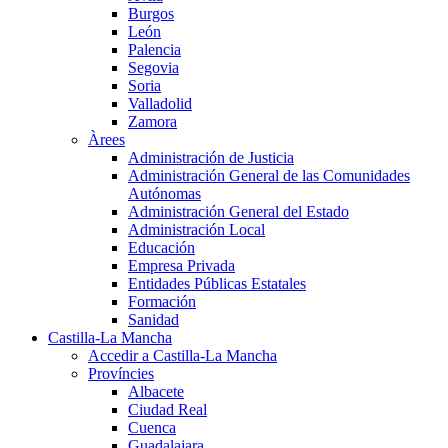
Burgos
León
Palencia
Segovia
Soria
Valladolid
Zamora
Àrees
Administración de Justicia
Administración General de las Comunidades
Autónomas
Administración General del Estado
Administración Local
Educación
Empresa Privada
Entidades Públicas Estatales
Formación
Sanidad
Castilla-La Mancha
Accedir a Castilla-La Mancha
Províncies
Albacete
Ciudad Real
Cuenca
Guadalajara