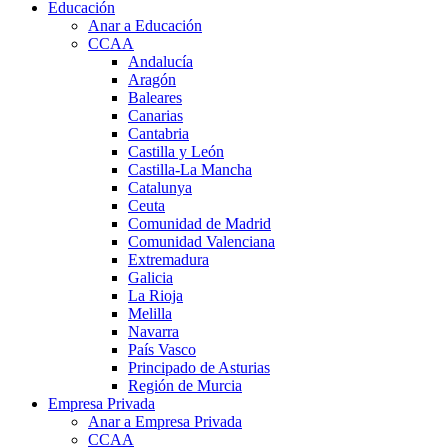
Educación
Anar a Educación
CCAA
Andalucía
Aragón
Baleares
Canarias
Cantabria
Castilla y León
Castilla-La Mancha
Catalunya
Ceuta
Comunidad de Madrid
Comunidad Valenciana
Extremadura
Galicia
La Rioja
Melilla
Navarra
País Vasco
Principado de Asturias
Región de Murcia
Empresa Privada
Anar a Empresa Privada
CCAA