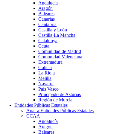
Andalucía
Aragón
Baleares
Canarias
Cantabria
Castilla y León
Castilla-La Mancha
Catalunya
Ceuta
Comunidad de Madrid
Comunidad Valenciana
Extremadura
Galicia
La Rioja
Melilla
Navarra
País Vasco
Principado de Asturias
Región de Murcia
Entidades Públicas Estatales
Anar a Entidades Públicas Estatales
CCAA
Andalucía
Aragón
Baleares