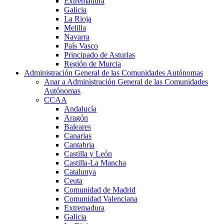
Extremadura
Galicia
La Rioja
Melilla
Navarra
País Vasco
Principado de Asturias
Región de Murcia
Administración General de las Comunidades Autónomas
Anar a Administración General de las Comunidades
Autónomas
CCAA
Andalucía
Aragón
Baleares
Canarias
Cantabria
Castilla y León
Castilla-La Mancha
Catalunya
Ceuta
Comunidad de Madrid
Comunidad Valenciana
Extremadura
Galicia