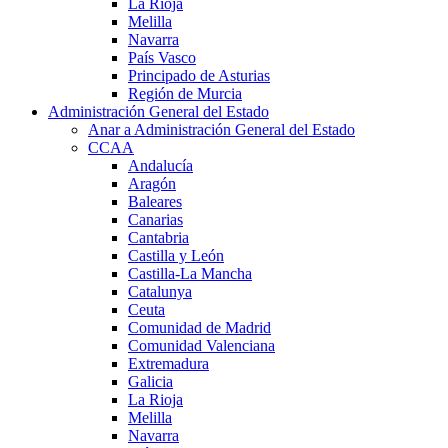
La Rioja
Melilla
Navarra
País Vasco
Principado de Asturias
Región de Murcia
Administración General del Estado
Anar a Administración General del Estado
CCAA
Andalucía
Aragón
Baleares
Canarias
Cantabria
Castilla y León
Castilla-La Mancha
Catalunya
Ceuta
Comunidad de Madrid
Comunidad Valenciana
Extremadura
Galicia
La Rioja
Melilla
Navarra