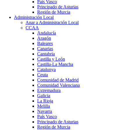
País Vasco
Principado de Asturias
Región de Murcia
Administración Local
Anar a Administración Local
CCAA
Andalucía
Aragón
Baleares
Canarias
Cantabria
Castilla y León
Castilla-La Mancha
Catalunya
Ceuta
Comunidad de Madrid
Comunidad Valenciana
Extremadura
Galicia
La Rioja
Melilla
Navarra
País Vasco
Principado de Asturias
Región de Murcia