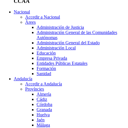
CCAA
Nacional
Accedir a Nacional
Àrees
Administración de Justicia
Administración General de las Comunidades
Autónomas
Administración General del Estado
Administración Local
Educación
Empresa Privada
Entidades Públicas Estatales
Formación
Sanidad
Andalucía
Accedir a Andalucía
Províncies
Almería
Cádiz
Córdoba
Granada
Huelva
Jaén
Málaga