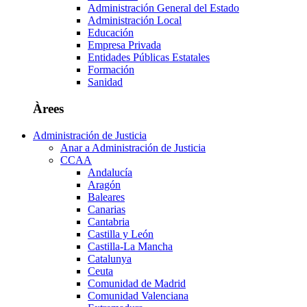
Administración General del Estado
Administración Local
Educación
Empresa Privada
Entidades Públicas Estatales
Formación
Sanidad
Àrees
Administración de Justicia
Anar a Administración de Justicia
CCAA
Andalucía
Aragón
Baleares
Canarias
Cantabria
Castilla y León
Castilla-La Mancha
Catalunya
Ceuta
Comunidad de Madrid
Comunidad Valenciana