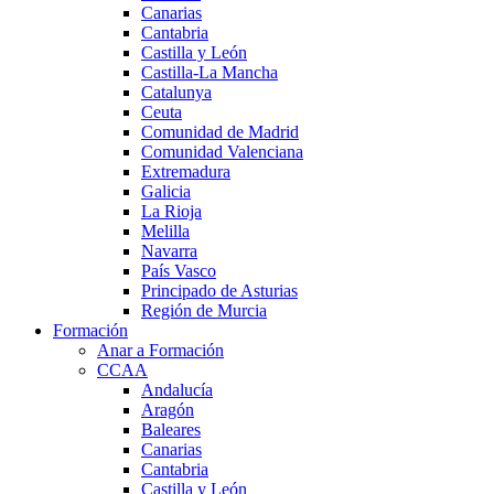
Canarias
Cantabria
Castilla y León
Castilla-La Mancha
Catalunya
Ceuta
Comunidad de Madrid
Comunidad Valenciana
Extremadura
Galicia
La Rioja
Melilla
Navarra
País Vasco
Principado de Asturias
Región de Murcia
Formación
Anar a Formación
CCAA
Andalucía
Aragón
Baleares
Canarias
Cantabria
Castilla y León