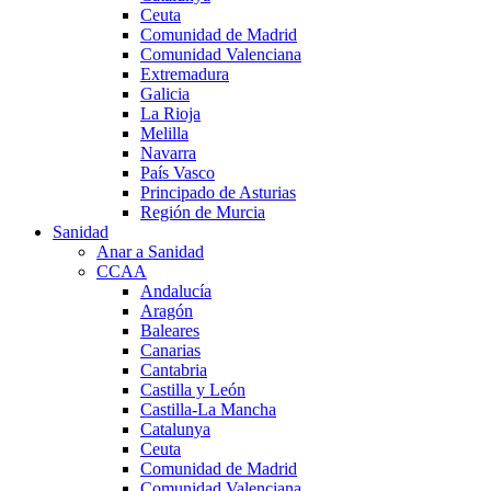
Ceuta
Comunidad de Madrid
Comunidad Valenciana
Extremadura
Galicia
La Rioja
Melilla
Navarra
País Vasco
Principado de Asturias
Región de Murcia
Sanidad
Anar a Sanidad
CCAA
Andalucía
Aragón
Baleares
Canarias
Cantabria
Castilla y León
Castilla-La Mancha
Catalunya
Ceuta
Comunidad de Madrid
Comunidad Valenciana