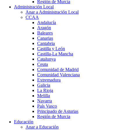
Región de Murcia
Administración Local
Anar a Administración Local
CCAA
Andalucía
Aragón
Baleares
Canarias
Cantabria
Castilla y León
Castilla-La Mancha
Catalunya
Ceuta
Comunidad de Madrid
Comunidad Valenciana
Extremadura
Galicia
La Rioja
Melilla
Navarra
País Vasco
Principado de Asturias
Región de Murcia
Educación
Anar a Educación