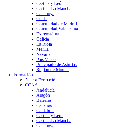
Castilla y León
Castilla-La Mancha
Catalunya
Ceuta
Comunidad de Madrid
Comunidad Valenciana
Extremadura
Galicia
La Rioja
Melilla
Navarra
País Vasco
Principado de Asturias
Región de Murcia
Formación
Anar a Formación
CCAA
Andalucía
Aragón
Baleares
Canarias
Cantabria
Castilla y León
Castilla-La Mancha
Catalunya