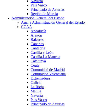
Navarra
País Vasco
Principado de Asturias
Región de Murcia
Administración General del Estado
Anar a Administración General del Estado
CCAA
Andalucía
Aragón
Baleares
Canarias
Cantabria
Castilla y León
Castilla-La Mancha
Catalunya
Ceuta
Comunidad de Madrid
Comunidad Valenciana
Extremadura
Galicia
La Rioja
Melilla
Navarra
País Vasco
Principado de Asturias