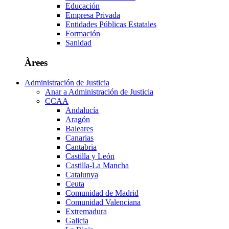
Educación
Empresa Privada
Entidades Públicas Estatales
Formación
Sanidad
Àrees
Administración de Justicia
Anar a Administración de Justicia
CCAA
Andalucía
Aragón
Baleares
Canarias
Cantabria
Castilla y León
Castilla-La Mancha
Catalunya
Ceuta
Comunidad de Madrid
Comunidad Valenciana
Extremadura
Galicia