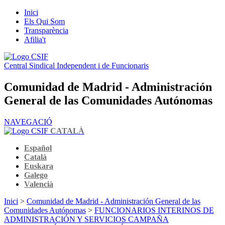
Inici
Els Qui Som
Transparència
Afilia't
Central Sindical Independent i de Funcionaris
Comunidad de Madrid - Administración
General de las Comunidades Autónomas
NAVEGACIÓ
CATALÀ
Español
Català
Euskara
Galego
Valencià
Inici
>
Comunidad de Madrid - Administración General de las
Comunidades Autónomas
>
FUNCIONARIOS INTERINOS DE
ADMINISTRACIÓN Y SERVICIOS CAMPAÑA