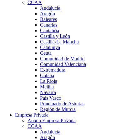
CCAA
Andalucía
Aragón
Baleares
Canarias
Cantabria
Castilla y León
Castilla-La Mancha
Catalunya
Ceuta
Comunidad de Madrid
Comunidad Valenciana
Extremadura
Galicia
La Rioja
Melilla
Navarra
País Vasco
Principado de Asturias
Región de Murcia
Empresa Privada
Anar a Empresa Privada
CCAA
Andalucía
Aragón