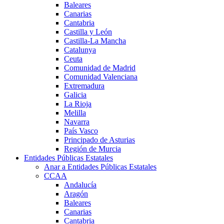
Baleares
Canarias
Cantabria
Castilla y León
Castilla-La Mancha
Catalunya
Ceuta
Comunidad de Madrid
Comunidad Valenciana
Extremadura
Galicia
La Rioja
Melilla
Navarra
País Vasco
Principado de Asturias
Región de Murcia
Entidades Públicas Estatales
Anar a Entidades Públicas Estatales
CCAA
Andalucía
Aragón
Baleares
Canarias
Cantabria