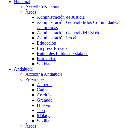
Nacional
Accedir a Nacional
Àrees
Administración de Justicia
Administración General de las Comunidades
Autónomas
Administración General del Estado
Administración Local
Educación
Empresa Privada
Entidades Públicas Estatales
Formación
Sanidad
Andalucía
Accedir a Andalucía
Províncies
Almería
Cádiz
Córdoba
Granada
Huelva
Jaén
Málaga
Sevilla
Àrees